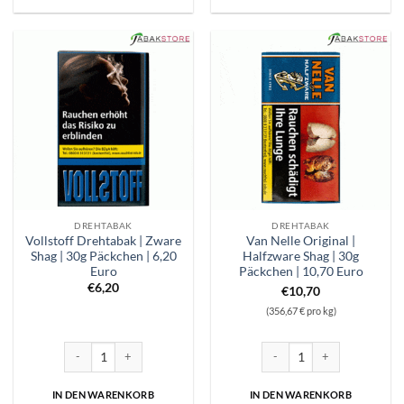
DREHTABAK
DREHTABAK
Vollstoff Drehtabak | Zware
Van Nelle Original |
Shag | 30g Päckchen | 6,20
Halfzware Shag | 30g
Euro
Päckchen | 10,70 Euro
€
6,20
€
10,70
(356,67 € pro kg)
Vollstoff Drehtabak | Zware Shag | 30g Päckchen | 6,20 Euro Menge
Van Nelle Original | Halfzwar
IN DEN WARENKORB
IN DEN WARENKORB