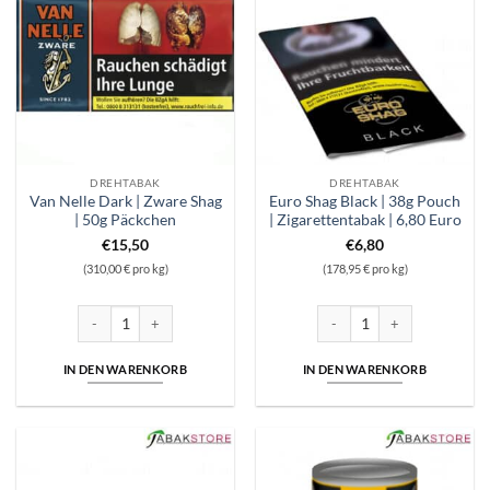
DREHTABAK
DREHTABAK
Van Nelle Dark | Zware Shag
Euro Shag Black | 38g Pouch
| 50g Päckchen
| Zigarettentabak | 6,80 Euro
€
15,50
€
6,80
(310,00 € pro kg)
(178,95 € pro kg)
Van Nelle Dark | Zware Shag | 50g Päckchen Menge
Euro Shag Black | 38g Pouch |
IN DEN WARENKORB
IN DEN WARENKORB