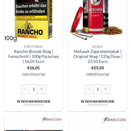
DREHTABAK
DOSEN
Rancho Blonde Shag |
Mohawk Zigarettentabak |
Feinschnitt | 100g Päckchen
Original Shag | 125g Dose |
| 16,05 Euro
23,50 Euro
€
16,05
€
23,50
(160,50 € pro kg)
(188,00 € pro kg)
Rancho Blonde Shag | Feinschnitt | 100g Päckchen | 16,05 Euro Menge
Mohawk Zigarettentabak | Ori
IN DEN WARENKORB
IN DEN WARENKORB