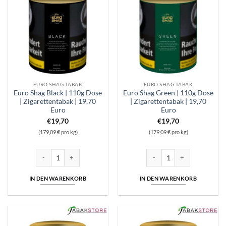
EURO SHAG TABAK
EURO SHAG TABAK
Euro Shag Black | 110g Dose
Euro Shag Green | 110g Dose
| Zigarettentabak | 19,70
| Zigarettentabak | 19,70
Euro
Euro
€
19,70
€
19,70
(179,09 € pro kg)
(179,09 € pro kg)
Euro Shag Black | 110g Dose | Zigarettentabak | 19,70 Euro Menge
Euro Shag Green | 110g Dose 
IN DEN WARENKORB
IN DEN WARENKORB