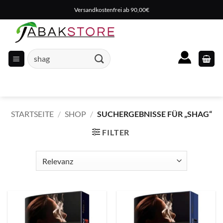
Zum
Versandkostenfrei ab 90,00€
Inhalt
springen
Suche
nach:
STARTSEITE
/
SHOP
/
SUCHERGEBNISSE FÜR „SHAG“
FILTER