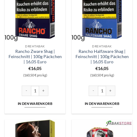
DREHTABAK
DREHTABAK
Rancho Zware Shag |
Rancho Halfzware Shag |
Feinschnitt | 100g Päckchen
Feinschnitt | 100g Päckchen
| 16,05 Euro
| 16,05 Euro
€
16,05
€
16,05
(160,50 € pro kg)
(160,50 € pro kg)
Rancho Zware Shag | Feinschnitt | 100g Päckchen | 16,05 Euro Menge
Rancho Halfzware Shag | Fein
IN DEN WARENKORB
IN DEN WARENKORB