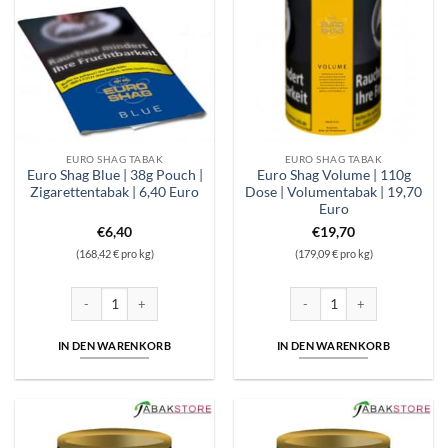
EURO SHAG TABAK
EURO SHAG TABAK
Euro Shag Blue | 38g Pouch |
Euro Shag Volume | 110g
Zigarettentabak | 6,40 Euro
Dose | Volumentabak | 19,70
Euro
€
6,40
€
19,70
(168,42 € pro kg)
(179,09 € pro kg)
Euro Shag Blue | 38g Pouch | Zigarettentabak | 6,40 Euro Menge
Euro Shag Volume | 110g Dose
IN DEN WARENKORB
IN DEN WARENKORB