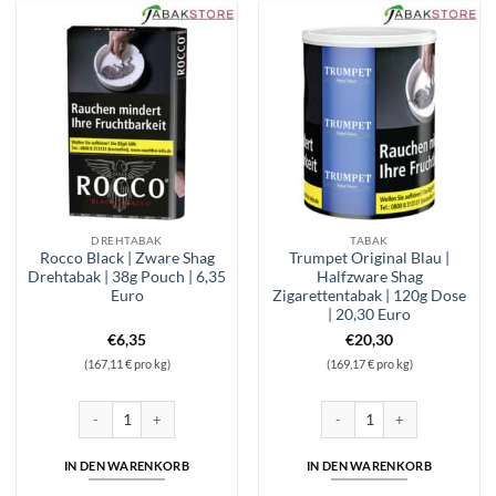
DREHTABAK
TABAK
Rocco Black | Zware Shag
Trumpet Original Blau |
Drehtabak | 38g Pouch | 6,35
Halfzware Shag
Euro
Zigarettentabak | 120g Dose
| 20,30 Euro
€
6,35
€
20,30
(167,11 € pro kg)
(169,17 € pro kg)
Rocco Black | Zware Shag Drehtabak | 38g Pouch | 6,35 Euro Menge
Trumpet Original Blau | Halfz
IN DEN WARENKORB
IN DEN WARENKORB