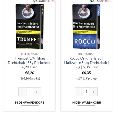
DREHTABAK
DREHTABAK
Trumpet 3/4 | Shag
Rocco Original Blau |
Drehtabak | 38g Päckchen |
Halfzware Shag Drehtabak |
6,20 Euro
38g | 6,35 Euro
€
6,20
€
6,35
(163,16 € pro kg)
(167,11 € pro kg)
Trumpet 3/4 | Shag Drehtabak | 38g Päckchen | 6,20 Euro Menge
Rocco Original Blau | Halfzwa
IN DEN WARENKORB
IN DEN WARENKORB