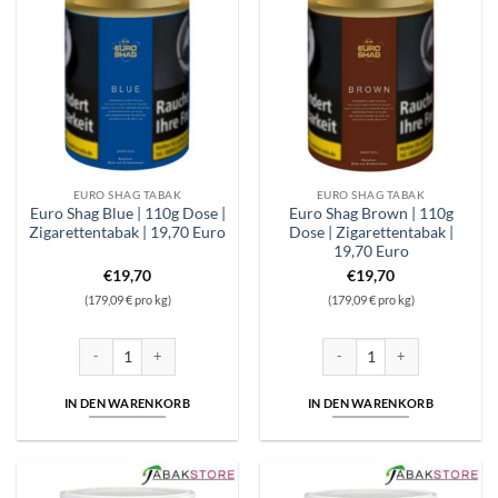
EURO SHAG TABAK
EURO SHAG TABAK
Euro Shag Blue | 110g Dose |
Euro Shag Brown | 110g
Zigarettentabak | 19,70 Euro
Dose | Zigarettentabak |
19,70 Euro
€
19,70
€
19,70
(179,09 € pro kg)
(179,09 € pro kg)
Euro Shag Blue | 110g Dose | Zigarettentabak | 19,70 Euro Menge
Euro Shag Brown | 110g Dose 
IN DEN WARENKORB
IN DEN WARENKORB