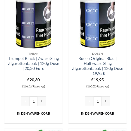
TABAK
DOSEN
Trumpet Black | Zware Shag
Rocco Original Blau |
Zigarettentabak | 120g Dose
Halfzware Shag
| 20,30 Euro
Zigarettentabak | 120g Dose
| 19,95€
€
20,30
€
19,95
(169,17 € pro kg)
(166,25 € pro kg)
Trumpet Black | Zware Shag Zigarettentabak | 120g Dose | 20,30 Euro 
Rocco Original Blau | Halfzwa
IN DEN WARENKORB
IN DEN WARENKORB