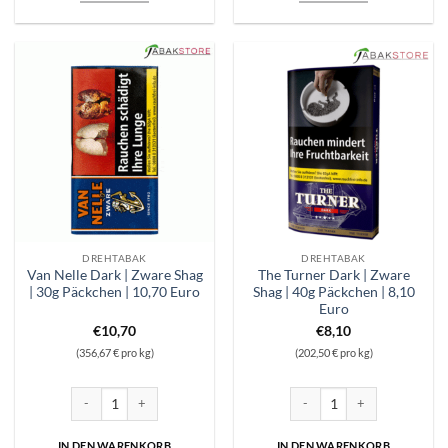
DREHTABAK
DREHTABAK
Van Nelle Dark | Zware Shag
The Turner Dark | Zware
| 30g Päckchen | 10,70 Euro
Shag | 40g Päckchen | 8,10
Euro
€
10,70
€
8,10
(356,67 € pro kg)
(202,50 € pro kg)
Van Nelle Dark | Zware Shag | 30g Päckchen | 10,70 Euro Menge
The Turner Dark | Zware Shag
IN DEN WARENKORB
IN DEN WARENKORB