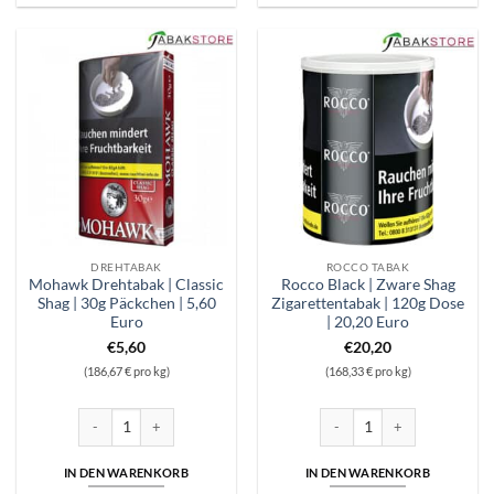
DREHTABAK
ROCCO TABAK
Mohawk Drehtabak | Classic
Rocco Black | Zware Shag
Shag | 30g Päckchen | 5,60
Zigarettentabak | 120g Dose
Euro
| 20,20 Euro
€
5,60
€
20,20
(186,67 € pro kg)
(168,33 € pro kg)
Mohawk Drehtabak | Classic Shag | 30g Päckchen | 5,60 Euro Menge
Rocco Black | Zware Shag Zig
IN DEN WARENKORB
IN DEN WARENKORB