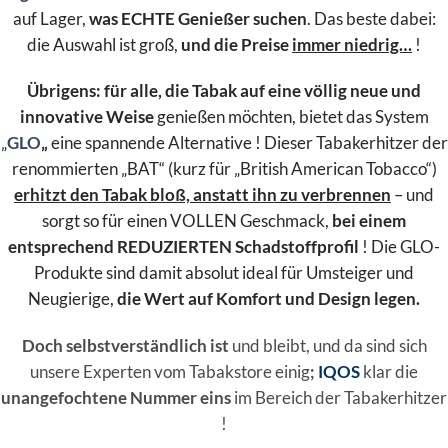
auf Lager,
was ECHTE Genießer suchen
. Das beste dabei:
die Auswahl ist groß,
und die Preise
immer niedrig…
!
Übrigens: für alle, die Tabak auf eine völlig neue und
innovative Weise
genießen möchten, bietet das System
„
GLO
„
eine spannende Alternative ! Dieser Tabakerhitzer der
renommierten „BAT“ (kurz für „British American Tobacco“)
erhitzt den Tabak bloß, anstatt ihn zu verbrennen
– und
sorgt so für einen VOLLEN Geschmack,
bei einem
entsprechend REDUZIERTEN Schadstoffprofil
! Die GLO-
Produkte sind damit absolut ideal für Umsteiger und
Neugierige,
die Wert auf Komfort und Design legen.
Doch selbstverständlich ist
und bleibt, und da sind sich
unsere Experten vom Tabakstore einig
;
IQOS
klar die
unangefochtene Nummer eins
im Bereich der Tabakerhitzer
!