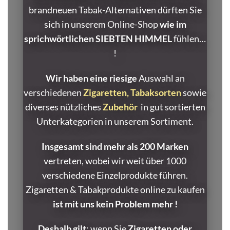
brandneuen Tabak-Alternativen dürften Sie
sich in unserem Online-Shop
wie im
sprichwörtlichen SIEBTEN HIMMEL
fühlen…
!
Wir haben eine riesige
Auswahl an
verschiedenen
Zigaretten,
Tabaksorten
sowie
diverses nützliches
Zubehör
in gut sortierten
Unterkategorien in unserem Sortiment.
Insgesamt sind mehr als 200 Marken
vertreten, wobei wir weit über 1000
verschiedene Einzelprodukte führen.
Zigaretten & Tabakprodukte online zu kaufen
ist mit uns kein Problem mehr !
Deshalb gilt
: wenn Sie
Zigaretten oder