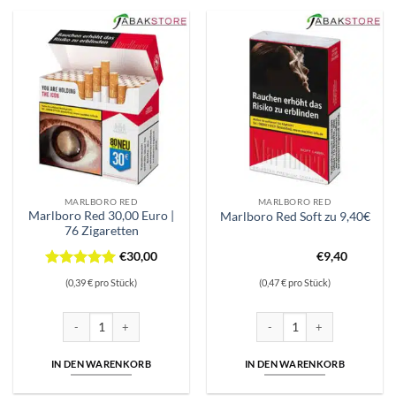
MARLBORO RED
MARLBORO RED
Marlboro Red 30,00 Euro |
Marlboro Red Soft zu 9,40€
76 Zigaretten
€
30,00
€
9,40
Bewertet
(0,39 € pro Stück)
(0,47 € pro Stück)
mit
5
von
5
Marlboro Red 30,00 Euro | 76 Zigaretten Menge
Marlboro Red Soft zu 9,40€ 
IN DEN WARENKORB
IN DEN WARENKORB