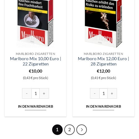
MARLBORO ZIGARETTEN
MARLBORO ZIGARETTEN
Marlboro Mix 10,00 Euro |
Marlboro Mix 12,00 Euro |
22 Zigaretten
28 Zigaretten
€
10,00
€
12,00
(0,43 € pro Stück)
(0,41 € pro Stück)
Marlboro Mix 10,00 Euro | 22 Zigaretten Menge
Marlboro Mix 12,00 Euro | 28
IN DEN WARENKORB
IN DEN WARENKORB
1
2