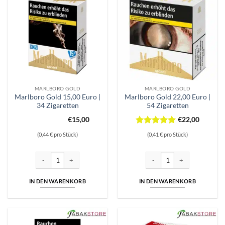
MARLBORO GOLD
MARLBORO GOLD
Marlboro Gold 15,00 Euro |
Marlboro Gold 22,00 Euro |
34 Zigaretten
54 Zigaretten
€
15,00
€
22,00
Bewertet
(0,44 € pro Stück)
(0,41 € pro Stück)
mit
5
von
5
Marlboro Gold 15,00 Euro | 34 Zigaretten Menge
Marlboro Gold 22,00 Euro | 5
IN DEN WARENKORB
IN DEN WARENKORB