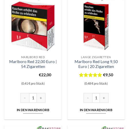
MARLBORO RED
LANGE ZIGARETTEN
Marlboro Red 22,00 Euro |
Marlboro Red Long 9,50
54 Zigaretten
Euro | 20 Zigaretten
€
22,00
€
9,50
Bewertet
(0,41 € pro Stück)
(0,48 € pro Stück)
mit
5
von
5
Marlboro Red 22,00 Euro | 54 Zigaretten Menge
Marlboro Red Long 9,50 Euro 
IN DEN WARENKORB
IN DEN WARENKORB