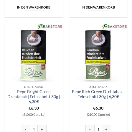
IN DEN WARENKORB
IN DEN WARENKORB
DREHTABAK
DREHTABAK
Pepe Bright Green
Pepe Rich Green Drehtabak |
Drehtabak | Feinschnitt 30g |
Feinschnitt 30g | 6,30€
6,30€
€
6,30
€
6,30
(210,00 € pro kg)
(210,00 € pro kg)
Pepe Bright Green Drehtabak | Feinschnitt 30g | 6,30€ Menge
Pepe Rich Green Drehtabak | 