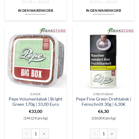
IN DEN WARENKORB
IN DEN WARENKORB
EIMER
DREHTABAK
Pepe Volumentabak | Bright
Pepe Fine Green Drehtabak |
Green 170g | 33,00 Euro
Feinschnitt 30g | 6,30€
€
33,00
€
6,30
(194,12 € pro kg)
(210,00 € pro kg)
Pepe Volumentabak | Bright Green 170g | 33,00 Euro Menge
Pepe Fine Green Drehtabak | 