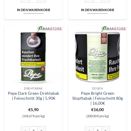
IN DEN WARENKORB
IN DEN WARENKORB
DREHTABAK
DOSEN
Pepe Dark Green Drehtabak
Pepe Bright Green
| Feinschnitt 30g | 5,90€
Stopftabak | Feinschnitt 80g
| 16,00€
€
5,90
€
16,00
(196,67 € pro kg)
(200,00 € pro kg)
Pepe Dark Green Drehtabak | Feinschnitt 30g | 5,90€ Menge
Pepe Bright Green Stopftabak