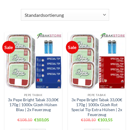
Sale
Sale
PEPE TABAK
PEPE TABAK
3x Pepe Bright Tabak 33,00€
3x Pepe Bright Tabak 33,00€
170g | 1000x Gizeh Hülsen
170g | 1000x Gizeh Rot
Blau | 2x Feuerzeug
Special Tip Extra Hülsen | 2x
Feuerzeug
Ursprünglicher
Aktueller
Ursprünglicher
Aktueller
€
108,10
€
103,05
€
108,10
€
103,55
Preis
Preis
Preis
Preis
war:
ist:
war:
ist: