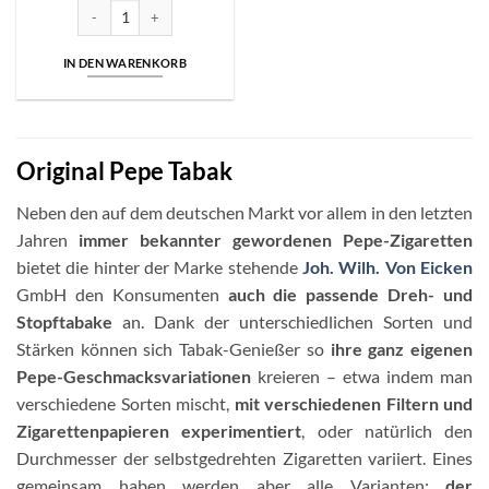
Pepe Rich Green | Volumentabak | Big Box 170g | 33,00 Euro Menge
IN DEN WARENKORB
Original Pepe Tabak
Neben den auf dem deutschen Markt vor allem in den letzten
Jahren
immer bekannter gewordenen Pepe-Zigaretten
bietet die hinter der Marke stehende
Joh. Wilh. Von Eicken
GmbH den Konsumenten
auch die passende Dreh- und
Stopftabake
an. Dank der unterschiedlichen Sorten und
Stärken können sich Tabak-Genießer so
ihre ganz eigenen
Pepe-Geschmacksvariationen
kreieren – etwa indem man
verschiedene Sorten mischt,
mit verschiedenen Filtern und
Zigarettenpapieren experimentiert
, oder natürlich den
Durchmesser der selbstgedrehten Zigaretten variiert. Eines
gemeinsam haben werden aber alle Varianten:
der