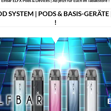
Elfbar ELFX Pods & Devices | Ab jetzt für Euch im Tabakstore !
D SYSTEM | PODS & BASIS-GERÄTE
!