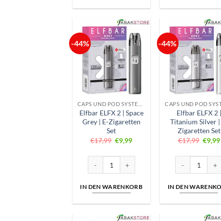
-44%
-44%
CAPS UND POD SYSTEME
Elfbar ELFX 2 | Space
Elfbar ELFX 2 
Grey | E-Zigaretten
Titanium Silver |
Set
Zigaretten Set
Ursprünglicher
Aktueller
Urspr
€
17,99
€
9,99
€
17,99
€
9,99
Preis
Preis
Preis
war:
ist:
war:
€17,99
€9,99.
€17,9
Elfbar ELFX 2 | Space Grey | E-Zigaretten Set
Elfbar ELFX 2 | 
IN DEN WARENKORB
IN DEN WARENK