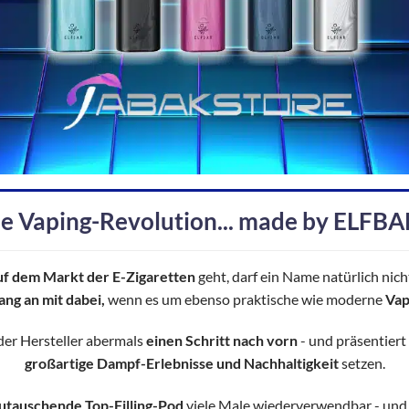
e Vaping-Revolution... made by ELFBA
uf dem Markt der E-Zigaretten
geht, darf ein Name natürlich nich
ng an mit dabei,
wenn es um ebenso praktische wie moderne
Vap
der Hersteller abermals
einen Schritt nach vorn
- und präsentiert 
großartige Dampf-Erlebnisse und Nachhaltigkeit
setzen.
zutauschende Top-Filling-Pod
viele Male wiederverwendbar - und 