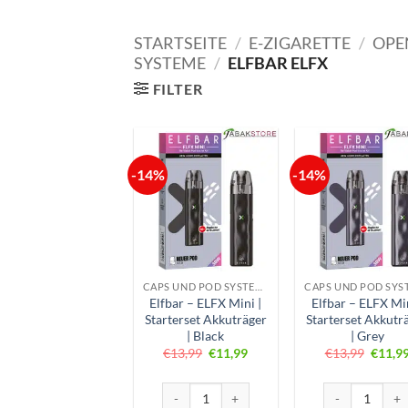
STARTSEITE
/
E-ZIGARETTE
/
OPE
SYSTEME
/
ELFBAR ELFX
FILTER
-14%
-14%
CAPS UND POD SYSTEME
Elfbar – ELFX Mini |
Elfbar – ELFX Min
Starterset Akkuträger
Starterset Akkutr
| Black
| Grey
Ursprünglicher
Aktueller
Ursprü
€
13,99
€
11,99
€
13,99
€
11,9
Preis
Preis
Preis
war:
ist:
war:
€13,99
€11,99.
€13,9
Elfbar - ELFX Mini | Starterset Akkuträger | B
Elfbar - ELFX M