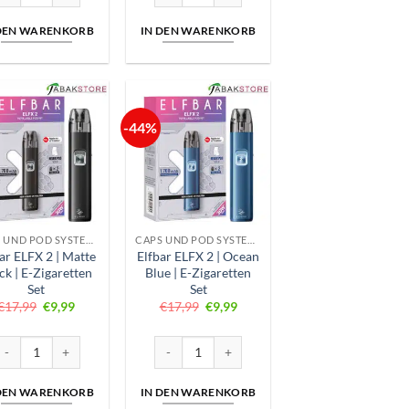
 DEN WARENKORB
IN DEN WARENKORB
-44%
CAPS UND POD SYSTEME
CAPS UND POD SYSTEME
ar ELFX 2 | Matte
Elfbar ELFX 2 | Ocean
ck | E-Zigaretten
Blue | E-Zigaretten
Set
Set
Ursprünglicher
Aktueller
Ursprünglicher
Aktueller
€
17,99
€
9,99
€
17,99
€
9,99
Preis
Preis
Preis
Preis
war:
ist:
war:
ist:
€17,99
€9,99.
€17,99
€9,99.
Zigaretten Set Menge
lfbar ELFX 2 | Matte Black | E-Zigaretten Set Menge
Elfbar ELFX 2 | Ocean Blue | E-Zigaretten Set 
 DEN WARENKORB
IN DEN WARENKORB