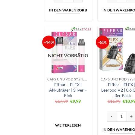
IN DEN WARENKORB
IN DEN WARENK
-44%
-8%
NICHT VORRÄTIG
CAPS UND POD SYSTEME
Elfbar – ELFX |
Elfbar – ELFX 
Akkuträger | Silver –
Leerpod V2 | 0.6
Pink
| 3er Pack
Ursprünglicher
Aktueller
Ursprü
€
17,99
€
9,99
€
11,99
€
10,9
Preis
Preis
Preis
war:
ist:
war:
€17,99
€9,99.
€11,9
Elfbar - ELFX |
WEITERLESEN
IN DEN WARENK