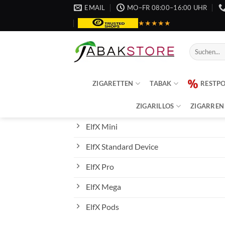
Zum
EMAIL
MO–FR 08:00–16:00 UHR
Inhalt
★★★★★
springen
Suche
nach:
ZIGARETTEN
TABAK
RESTP
ZIGARILLOS
ZIGARREN
ElfX Mini
ElfX Standard Device
ElfX Pro
ElfX Mega
ElfX Pods