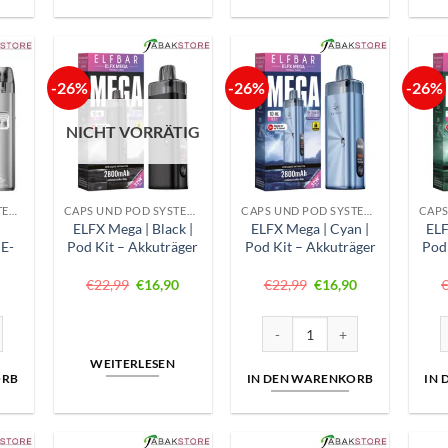
-26%
-26%
-26%
NICHT VORRÄTIG
CAPS UND POD SYSTEME
CAPS UND POD SYSTEME
CAPS UND POD SYSTEME
|
ELFX Mega | Black |
ELFX Mega | Cyan |
ELF
 E-
Pod Kit – Akkuträger
Pod Kit – Akkuträger
Pod
ünglicher
Aktueller
Ursprünglicher
Aktueller
Ursprünglicher
Aktueller
€
22,99
€
16,90
€
22,99
€
16,90
Preis
Preis
Preis
Preis
Preis
ist:
war:
ist:
war:
ist:
9
€9,99.
€22,99
€16,90.
€22,99
€16,90.
 Menge
Titanium Silver | E-Zigaretten Set Menge
ELFX Mega | Cyan | Pod Kit - A
E
WEITERLESEN
ORB
IN DEN WARENKORB
IN