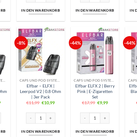
ORB
IN DEN WARENKORB
IN DEN WARENKORB
IN
-8%
-44%
-44%
CAPS UND POD SYSTEME
CAPS UND POD SYSTEME
CAPS UND POD SYSTEME
|
Elfbar – ELFX |
Elfbar ELFX 2 | Berry
Elfb
 Ohm
Leerpod V2 | 0.8 Ohm
Pink | E-Zigaretten
Bla
| 3er Pack
Set
nglicher
Aktueller
Ursprünglicher
Aktueller
Ursprünglicher
Aktueller
9
€
11,99
€
10,99
€
17,99
€
9,99
Preis
Preis
Preis
Preis
Preis
ist:
war:
ist:
war:
ist:
9
€10,99.
€11,99
€10,99.
€17,99
€9,99.
 Leerpod V2 | 0.6 Ohm | 3er Pack Menge
Elfbar - ELFX | Leerpod V2 | 0.8 Ohm | 3er Pack Menge
Elfbar ELFX 2 | Berry Pink | E-
E
ORB
IN DEN WARENKORB
IN DEN WARENKORB
IN