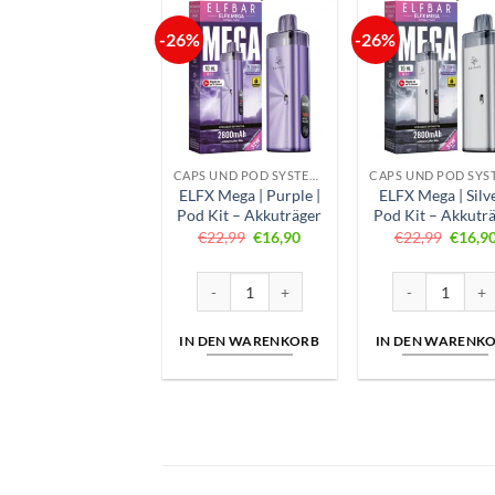
-26%
-26%
CAPS UND POD SYSTEME
ELFX Mega | Purple |
ELFX Mega | Silve
Pod Kit – Akkuträger
Pod Kit – Akkutr
Ursprünglicher
Aktueller
Ursprü
€
22,99
€
16,90
€
22,99
€
16,9
Preis
Preis
Preis
war:
ist:
war:
€22,99
€16,90.
€22,9
ELFX Mega | Purple | Pod Kit - Akkuträger Me
ELFX Mega | Sil
IN DEN WARENKORB
IN DEN WARENK