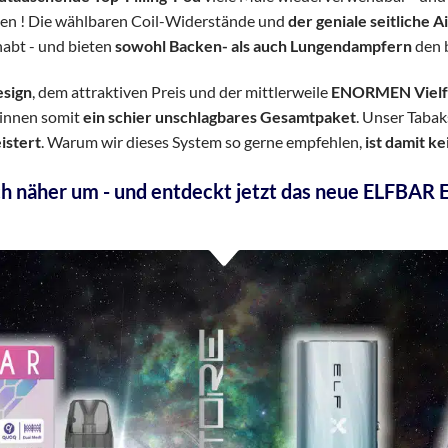
len ! Die wählbaren Coil-Widerstände und
der geniale seitliche 
habt - und bieten
sowohl Backen- als auch Lungendampfern
den 
esign
, dem attraktiven Preis und der mittlerweile
ENORMEN Vielfal
innen somit
ein schier unschlagbares Gesamtpaket
. Unser Taba
istert
. Warum wir dieses System so gerne empfehlen,
ist damit k
ch näher um - und entdeckt jetzt das neue ELFBAR 