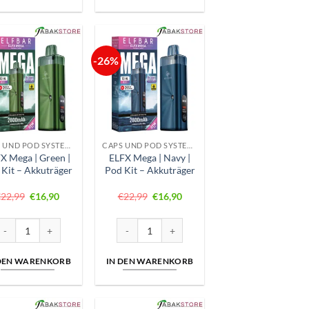
-26%
CAPS UND POD SYSTEME
CAPS UND POD SYSTEME
X Mega | Green |
ELFX Mega | Navy |
 Kit – Akkuträger
Pod Kit – Akkuträger
Ursprünglicher
Aktueller
Ursprünglicher
Aktueller
€
22,99
€
16,90
€
22,99
€
16,90
Preis
Preis
Preis
Preis
war:
ist:
war:
ist:
€22,99
€16,90.
€22,99
€16,90.
kkuträger Menge
LFX Mega | Green | Pod Kit - Akkuträger Menge
ELFX Mega | Navy | Pod Kit - Akkuträger Meng
 DEN WARENKORB
IN DEN WARENKORB