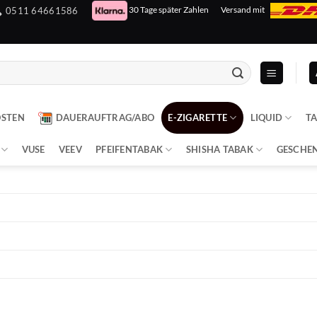
30 Tage später Zahlen
Versand mit
0511 64661586
OSTEN
DAUERAUFTRAG/ABO
E-ZIGARETTE
LIQUID
T
VUSE
VEEV
PFEIFENTABAK
SHISHA TABAK
GESCHE