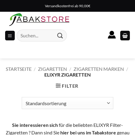
Zum
Versandkostenfrei ab 90,00€
Inhalt
springen
Suche
nach:
STARTSEITE
/
ZIGARETTEN
/
ZIGARETTEN MARKEN
/
ELIXYR ZIGARETTEN
FILTER
Sie interessieren sich
für die beliebten ELIXYR Filter-
Zigaretten ? Dann sind Sie
hier bei uns im Tabakstore
genau