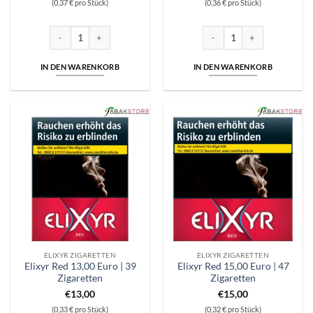
(0,37 € pro Stück)
(0,36 € pro Stück)
mit
5
von
5
Elixyr Red 7,30 Euro | 20 Zigaretten Menge
Elixyr Red 9,00 Euro | 25 Zig
IN DEN WARENKORB
IN DEN WARENKORB
ELIXYR ZIGARETTEN
ELIXYR ZIGARETTEN
Elixyr Red 13,00 Euro | 39
Elixyr Red 15,00 Euro | 47
Zigaretten
Zigaretten
€
13,00
€
15,00
(0,33 € pro Stück)
(0,32 € pro Stück)