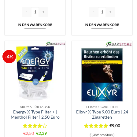
Preis
Preis
Preis
Preis
mit
5
von
war:
ist:
war:
ist:
5
€77,00
€75,59.
€1,20
€0,99.
8x Elixyr X-Type Zigaretten zu 9,00 Euro | 2x Energy X-Type Filter Menge
Elixyr-Energy Filter Tips + | M
IN DEN WARENKORB
IN DEN WARENKORB
-4%
AROMA FÜR TABAK
ELIXYR ZIGARETTEN
Energy X-Type Filter + |
Elixyr X-Type 9,00 Euro | 24
Menthol Filter | 2,50 Euro
Zigaretten
€
9,00
Bewertet
Ursprünglicher
Aktueller
Bewertet
€
2,50
€
2,39
(0,38 € pro Stück)