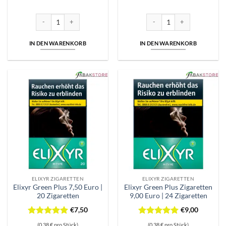
Preis
Preis
mit
4
mit
5
von
war:
ist:
von 5
5
€2,50
€2,39.
Energy X-Type Filter + | Menthol Filter | 2,50 Euro Menge
Elixyr X-Type 9,00 Euro | 24 
IN DEN WARENKORB
IN DEN WARENKORB
ELIXYR ZIGARETTEN
ELIXYR ZIGARETTEN
Elixyr Green Plus 7,50 Euro |
Elixyr Green Plus Zigaretten
20 Zigaretten
9,00 Euro | 24 Zigaretten
€
7,50
€
9,00
Bewertet
Bewertet
(0,38 € pro Stück)
(0,38 € pro Stück)