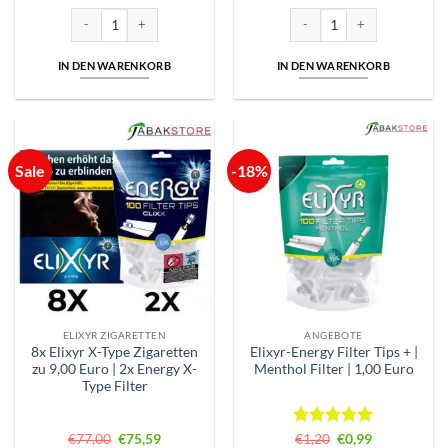
Elixyr Green Plus Zigaretten 10,00 Euro | 27 Zigaretten Menge
Elixyr Red 9,00 Euro | 25 Zig
IN DEN WARENKORB
IN DEN WARENKORB
Sale
-18%
ELIXYR ZIGARETTEN
ANGEBOTE
8x Elixyr X-Type Zigaretten
Elixyr-Energy Filter Tips + |
zu 9,00 Euro | 2x Energy X-
Menthol Filter | 1,00 Euro
Type Filter
Ursprünglicher
Aktueller
Bewertet
Ursprünglicher
Aktueller
€
77,00
€
75,59
€
1,20
€
0,99