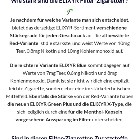
Wie stark sind die ELIXYR Filter-Zigaretten ?
Je nachdem für welche Variante man sich entscheidet
,
bietet das derzeitige ELIXYR-Sortiment
verschiedene
Stärkegrade für jeden Geschmack
an. Die
altbewährte
Red-Variante
ist die stärkste, und weist Werte von 10mg
Teer, 0,8mg Nikotin und 10mg Kohlenmonoxid auf.
Die leichtere Variante ELIXYR Blue
kommt dagegen auf
Werte von 7mg Teer, 0,6mg Nikotin und 8mg
Kohlenmonoxid. Damit ist sie nicht wirklich eine explizit
leichte Zigarette, sondern eher eine im stärketechnischen
Mittelfeld.
Ebenfalls die Stärke
von der Red-Variante haben
die neuen ELIXYR Green Plus und die ELIXYR X-Type
, die
sich lediglich durch eine
für die Menthol-Kapseln
vorgesehene Aussparung im Filter
unterscheiden.
Sind in diesen Filter-Zigaretten Zusatzstoffe