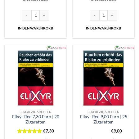
mit
5
von
mit
5
von
5
5
Elixyr Green Plus 7,50 Euro | 20 Zigaretten Menge
Elixyr Green Plus Zigaretten 
IN DEN WARENKORB
IN DEN WARENKORB
ELIXYR ZIGARETTEN
ELIXYR ZIGARETTEN
Elixyr Red 7,30 Euro | 20
Elixyr Red 9,00 Euro | 25
Zigaretten
Zigaretten
€
7,30
€
9,00
Bewertet