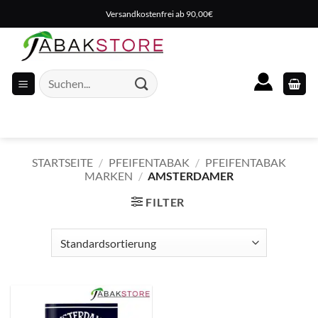
Zum
Versandkostenfrei ab 90,00€
Inhalt
springen
Suche
nach:
STARTSEITE
/
PFEIFENTABAK
/
PFEIFENTABAK
MARKEN
/
AMSTERDAMER
FILTER