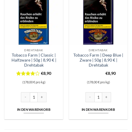
DREHTABAK
DREHTABAK
Tobacco Farm | Classic |
Tobacco Farm | Deep Blue |
Halfzware | 50g | 8,90 € |
Zware | 50g | 8,90 € |
Drehtabak
Drehtabak
€
8,90
€
8,90
Bewertet
(178,00 € pro kg)
(178,00 € pro kg)
mit
4
von 5
Tobacco Farm | Classic | Halfzware | 50g | 8,90 € | Drehtabak Menge
Tobacco Farm | Deep Blue | Zw
IN DEN WARENKORB
IN DEN WARENKORB