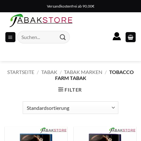
Zum
Versandkostenfrei ab 90,00€
Inhalt
springen
Suche
nach:
STARTSEITE
/
TABAK
/
TABAK MARKEN
/
TOBACCO
FARM TABAK
FILTER