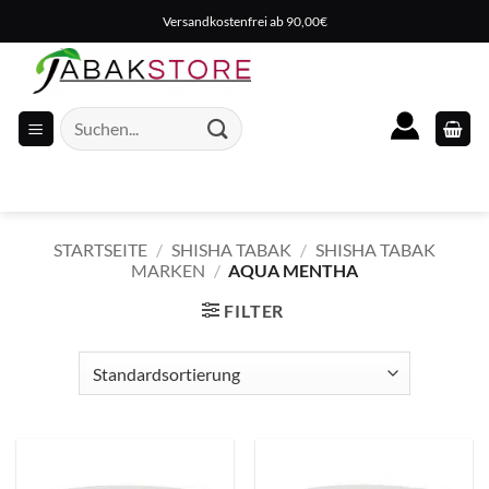
Zum
Versandkostenfrei ab 90,00€
Inhalt
springen
Suche
nach:
STARTSEITE
/
SHISHA TABAK
/
SHISHA TABAK
MARKEN
/
AQUA MENTHA
FILTER