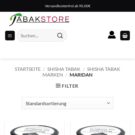
Zum
Versandkostenfrei ab 90,00€
Inhalt
springen
Suche
nach:
STARTSEITE
/
SHISHA TABAK
/
SHISHA TABAK
MARKEN
/
MARIDAN
FILTER