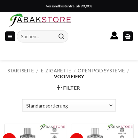
Zum
Versandkostenfrei ab 90,00€
Inhalt
springen
Suche
nach:
STARTSEITE
/
E-ZIGARETTE
/
OPEN POD SYSTEME
/
VOOM FIERY
FILTER