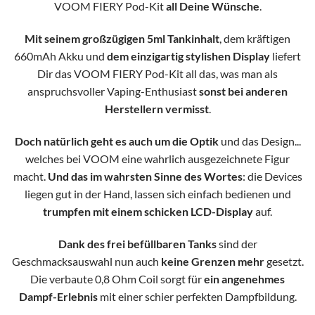
VOOM FIERY Pod-Kit
all Deine Wünsche
.
Mit seinem großzügigen 5ml Tankinhalt
, dem kräftigen
660mAh Akku und
dem einzigartig stylishen Display
liefert
Dir das VOOM FIERY Pod-Kit all das, was man als
anspruchsvoller Vaping-Enthusiast
sonst bei anderen
Herstellern vermisst
.
Doch natürlich geht es auch um die Optik
und das Design...
welches bei VOOM eine wahrlich ausgezeichnete Figur
macht.
Und das im wahrsten Sinne des Wortes
: die Devices
liegen gut in der Hand, lassen sich einfach bedienen und
trumpfen mit einem schicken LCD-Display
auf.
Dank des frei befüllbaren Tanks
sind der
Geschmacksauswahl nun auch
keine Grenzen mehr
gesetzt.
Die verbaute 0,8 Ohm Coil sorgt für
ein angenehmes
Dampf-Erlebnis
mit einer schier perfekten Dampfbildung.