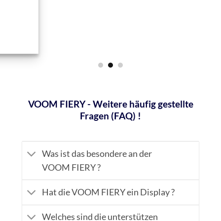
Preis
war:
ist:
€24,95
€7,90.
VOOM Fiery | Pod Kit | Akkuträger | Green Menge
IN DEN WARENKORB
VOOM FIERY - Weitere häufig gestellte
Fragen (FAQ) !
Was ist das besondere an der
VOOM FIERY ?
Hat die VOOM FIERY ein Display ?
Welches sind die unterstützen