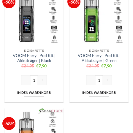
-68%
-68%
E-ZIGARETTE
E-ZIGARETTE
VOOM Fiery | Pod Kit |
VOOM Fiery | Pod Kit |
Akkuträger | Black
Akkuträger | Green
Ursprünglicher
Aktueller
Ursprünglicher
Aktueller
€
24,95
€
7,90
€
24,95
€
7,90
Preis
Preis
Preis
Preis
war:
ist:
war:
ist:
€24,95
€7,90.
€24,95
€7,90.
VOOM Fiery | Pod Kit | Akkuträger | Black Menge
VOOM Fiery | Pod Kit | Akkut
IN DEN WARENKORB
IN DEN WARENKORB
-68%