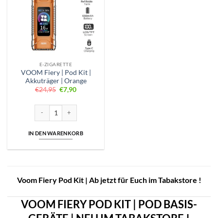
E-ZIGARETTE
VOOM Fiery | Pod Kit |
Akkuträger | Orange
Ursprünglicher
Aktueller
€
24,95
€
7,90
Preis
Preis
war:
ist:
€24,95
€7,90.
VOOM Fiery | Pod Kit | Akkuträger | Orange Menge
IN DEN WARENKORB
Voom Fiery Pod Kit | Ab jetzt für Euch im Tabakstore !
VOOM FIERY POD KIT | POD BASIS-