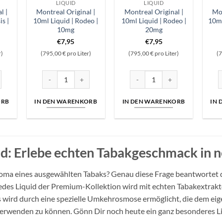
LIQUID
LIQUID
l |
Montreal Original |
Montreal Original |
Mon
s |
10ml Liquid | Rodeo |
10ml Liquid | Rodeo |
10ml
10mg
20mg
€
7,95
€
7,95
r)
(795,00 € pro Liter)
(795,00 € pro Liter)
(7
mg Menge
al | 10ml Liquid | Oasis | 20mg Menge
Montreal Original | 10ml Liquid | Rodeo | 10mg Menge
Montreal Original | 10ml Liqui
M
ORB
IN DEN WARENKORB
IN DEN WARENKORB
IN
uid: Erlebe echten Tabakgeschmack in 
roma eines ausgewählten Tabaks? Genau diese Frage beantwortet 
Jedes Liquid der Premium-Kollektion wird mit echten Tabakextrakt
 wird durch eine spezielle Umkehrosmose ermöglicht, die dem eige
erwenden zu können. Gönn Dir noch heute ein ganz besonderes L