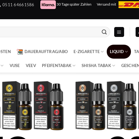
30 Tage später Zahlen
Versand mit
0511 64661586
OSTEN
DAUERAUFTRAG/ABO
E-ZIGARETTE
LIQUID
T
VUSE
VEEV
PFEIFENTABAK
SHISHA TABAK
GESCHE