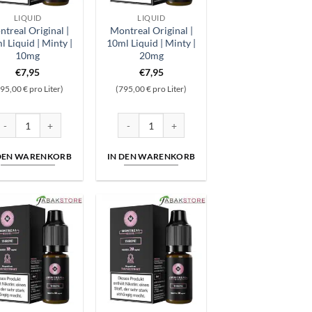
LIQUID
LIQUID
treal Original |
Montreal Original |
l Liquid | Minty |
10ml Liquid | Minty |
10mg
20mg
€
7,95
€
7,95
95,00 € pro Liter)
(795,00 € pro Liter)
d | French | 20mg Menge
ontreal Original | 10ml Liquid | Minty | 10mg Menge
Montreal Original | 10ml Liquid | Minty | 20m
 DEN WARENKORB
IN DEN WARENKORB