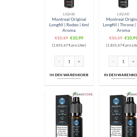
LIQUID
LIQUID
Montreal Original
Montreal Origin
Longfill | Rodeo | 6ml
Longfill | Throne |
Aroma
Aroma
Ursprünglicher
Aktueller
Ursprü
€
15,19
€
10,99
€
15,19
€
10,9
Preis
Preis
Preis
(1,831,67 € pro Liter)
(1,831,67 € pro Lit
war:
ist:
war:
€15,19
€10,99.
€15,1
Montreal Original Longfill | Rodeo | 6ml Aro
Montreal Origin
IN DEN WARENKORB
IN DEN WARENK