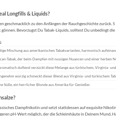
l Longfills & Liquids?
ren geschmacklich zu den Anfängen der Rauchgeschichte zurück. 5
önnen. Bevorzugst Du Tabak-Liquids, solltest Du unbedingt die K
G
äftige Mischung aus amerikanischen Tabakvarianten, harmonisch aufeina
can-Tabak, der beim Dampfen mit nussigen Nuancen und einer herben No
romatisch duftend verzückt diese Melange aus türkischem, Virginia- und
ngenehm würzig schmeckt dieser Blend aus Virginia- und türkischem Tab
ine Süße, ein herrlicher Blonde aus Amerika für Genießer.
nsalze?
lassisches Dampfnikotin und setzt stattdessen auf exquisite Nikot
igeren pH-Wert möglich, der die Schleimhäute in Deinem Mund, Hal