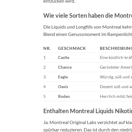
entzücken wird.
Wie viele Sorten haben die Montrea
Die Liquids und Longfills von Montreal keh
Blend einen Genussmoment im Rampenlicht g
NR.
GESCHMACK
BESCHREIBUN
1
Castle
Eine köstlich-kr
2
Chance
Gerösteter Ameri
3
Eagle
Würzig, süß und a
4
Oasis
Dezent süß und a
5
Rodeo
Herrlich mild, fe
Enthalten Montreal Liquids Nikoti
Ja. Montreal Original Labs verzichtet auf k
spürbar reduzieren. Das ist durch den niedr