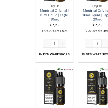
LIQUID
LIQUID
Montreal Original |
Montreal Origina
10ml Liquid | Eagle |
10ml Liquid | Eagl
10mg
20mg
€
7,95
€
7,95
(795,00 € pro Liter)
(795,00 € pro Lite
Montreal Original | 10ml Liquid | Eagle | 10
Montreal Origin
IN DEN WARENKORB
IN DEN WARENK