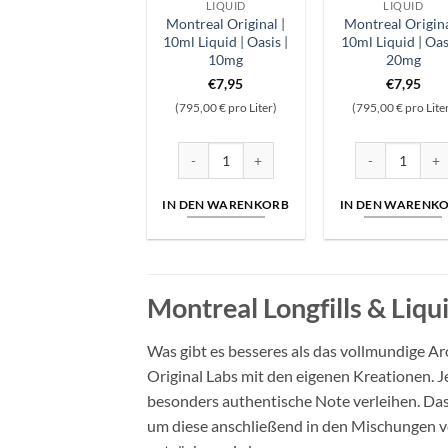
LIQUID
LIQUID
Montreal Original |
Montreal Origina
10ml Liquid | Oasis |
10ml Liquid | Oasi
10mg
20mg
€
7,95
€
7,95
(795,00 € pro Liter)
(795,00 € pro Lite
Montreal Original | 10ml Liquid | Oasis | 10
Montreal Origin
IN DEN WARENKORB
IN DEN WARENK
Montreal Longfills & Liq
Was gibt es besseres als das vollmundige A
Original Labs mit den eigenen Kreationen. 
besonders authentische Note verleihen. Das
um diese anschließend in den Mischungen v