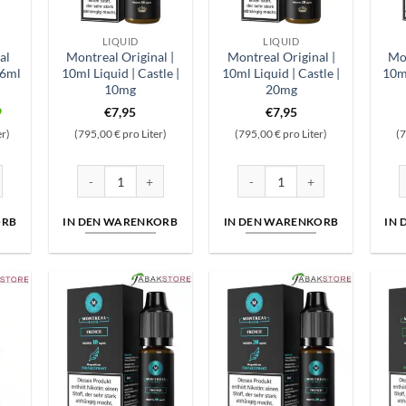
LIQUID
LIQUID
al
Montreal Original |
Montreal Original |
Mon
 6ml
10ml Liquid | Castle |
10ml Liquid | Castle |
10m
10mg
20mg
nglicher
Aktueller
9
€
7,95
€
7,95
Preis
er)
(795,00 € pro Liter)
(795,00 € pro Liter)
(7
ist:
9
€10,99.
ma Menge
al Longfill | Throne | 6ml Aroma Menge
Montreal Original | 10ml Liquid | Castle | 10mg Menge
Montreal Original | 10ml Liqui
M
ORB
IN DEN WARENKORB
IN DEN WARENKORB
IN