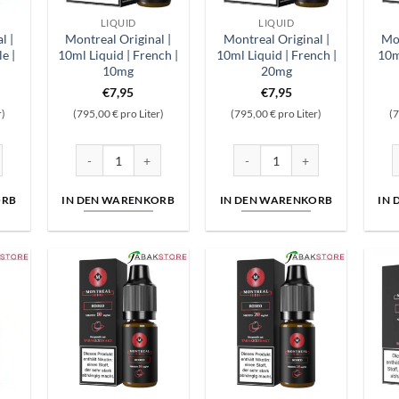
LIQUID
LIQUID
l |
Montreal Original |
Montreal Original |
Mon
e |
10ml Liquid | French |
10ml Liquid | French |
10m
10mg
20mg
€
7,95
€
7,95
r)
(795,00 € pro Liter)
(795,00 € pro Liter)
(7
mg Menge
al | 10ml Liquid | Eagle | 20mg Menge
Montreal Original | 10ml Liquid | French | 10mg Menge
Montreal Original | 10ml Liqui
M
ORB
IN DEN WARENKORB
IN DEN WARENKORB
IN