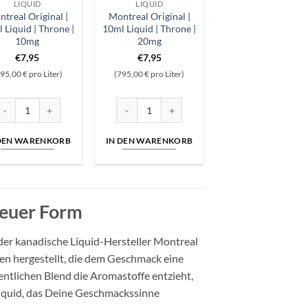
LIQUID
LIQUID
treal Original |
Montreal Original |
 Liquid | Throne |
10ml Liquid | Throne |
10mg
20mg
€
7,95
€
7,95
95,00 € pro Liter)
(795,00 € pro Liter)
d | Rodeo | 20mg Menge
ontreal Original | 10ml Liquid | Throne | 10mg Menge
Montreal Original | 10ml Liquid | Throne | 20
 DEN WARENKORB
IN DEN WARENKORB
neuer Form
der kanadische Liquid-Hersteller Montreal
en hergestellt, die dem Geschmack eine
ntlichen Blend die Aromastoffe entzieht,
iquid, das Deine Geschmackssinne