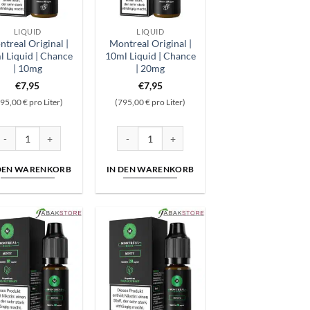
LIQUID
LIQUID
treal Original |
Montreal Original |
l Liquid | Chance
10ml Liquid | Chance
| 10mg
| 20mg
€
7,95
€
7,95
95,00 € pro Liter)
(795,00 € pro Liter)
d | Castle | 20mg Menge
ontreal Original | 10ml Liquid | Chance | 10mg Menge
Montreal Original | 10ml Liquid | Chance | 20
 DEN WARENKORB
IN DEN WARENKORB