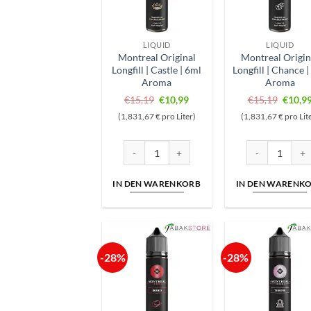
LIQUID
LIQUID
Montreal Original
Montreal Origin
Longfill | Castle | 6ml
Longfill | Chance |
Aroma
Aroma
Ursprünglicher
Aktueller
Ursprü
€
15,19
€
10,99
€
15,19
€
10,9
Preis
Preis
Preis
(1,831,67 € pro Liter)
(1,831,67 € pro Lit
war:
ist:
war:
€15,19
€10,99.
€15,1
Montreal Original Longfill | Castle | 6ml Aro
Montreal Origin
IN DEN WARENKORB
IN DEN WARENK
-28%
-28%