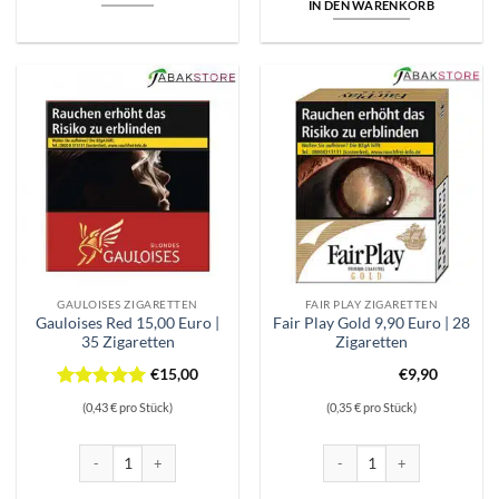
IN DEN WARENKORB
GAULOISES ZIGARETTEN
FAIR PLAY ZIGARETTEN
Gauloises Red 15,00 Euro |
Fair Play Gold 9,90 Euro | 28
35 Zigaretten
Zigaretten
€
15,00
€
9,90
Bewertet
(0,43 € pro Stück)
(0,35 € pro Stück)
mit
5
von
5
Gauloises Red 15,00 Euro | 35 Zigaretten Menge
Fair Play Gold 9,90 Euro | 28