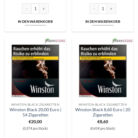
€124,99
€121,00.
€124,99
€121,00.
6x Winston Blue 20,00 Euro + Wunderbox Menge
6x Winston Red 20,00 Euro 
IN DEN WARENKORB
IN DEN WARENKORB
WINSTON BLACK ZIGARETTEN
WINSTON BLACK ZIGARETTEN
Winston Black 20,00 Euro |
Winston Black 8,60 Euro | 20
54 Zigaretten
Zigaretten
€
20,00
€
8,60
(0,37 € pro Stück)
(0,43 € pro Stück)