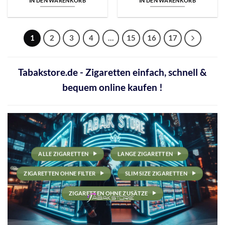
IN DEN WARENKORB
IN DEN WARENKORB
1
2
3
4
…
15
16
17
Tabakstore.de - Zigaretten einfach, schnell &
bequem online kaufen !
ALLE ZIGARETTEN
LANGE ZIGARETTEN
ZIGARETTEN OHNE FILTER
SLIM SIZE ZIGARETTEN
ZIGARETTEN OHNE ZUSÄTZE