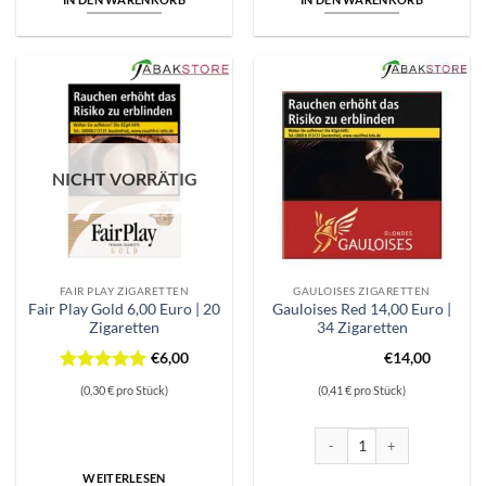
NICHT VORRÄTIG
FAIR PLAY ZIGARETTEN
GAULOISES ZIGARETTEN
Fair Play Gold 6,00 Euro | 20
Gauloises Red 14,00 Euro |
Zigaretten
34 Zigaretten
€
6,00
€
14,00
Bewertet
(0,30 € pro Stück)
(0,41 € pro Stück)
mit
5
von
5
Gauloises Red 14,00 Euro | 3
WEITERLESEN