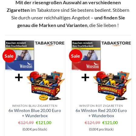
Mit der riesengroßen Auswahl an verschiedenen
Zigaretten
im Tabakstore sind Sie bestens bedient. Stöbern
Sie durch unser reichhaltiges Angebot –
und finden Sie
genau die Marken und Varianten
, die Sie lieben !
Sale
Sale
WINSTON BLAU ZIGARETTEN
WINSTON ROT ZIGARETTEN
6x Winston Blue 20,00 Euro
6x Winston Red 20,00 Euro
+ Wunderbox
+ Wunderbox
Ursprünglicher
Aktueller
Ursprünglicher
Aktueller
€
124,99
€
121,00
€
124,99
€
121,00
Preis
Preis
Preis
Preis
(0,00 € pro Stück)
(0,00 € pro Stück)
war:
ist:
war:
ist: