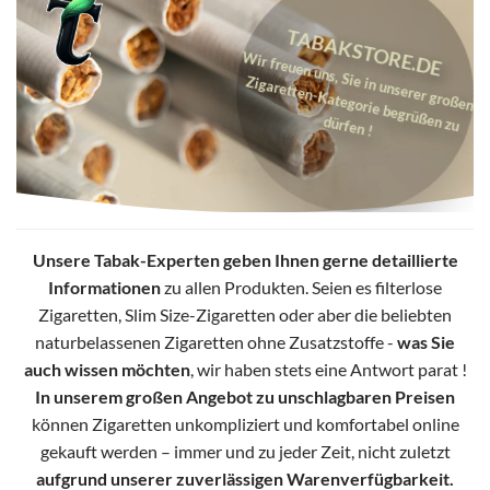
TABAKSTORE.DE
W
ir freuen uns, Sie in unserer großen
Zigaretten-Kategorie begrüßen zu
dürfen !
Unsere Tabak-Experten geben Ihnen gerne detaillierte
Informationen
zu allen Produkten. Seien es filterlose
Zigaretten, Slim Size-Zigaretten oder aber die beliebten
naturbelassenen Zigaretten ohne Zusatzstoffe -
was Sie
auch wissen möchten
, wir haben stets eine Antwort parat !
In unserem großen Angebot zu unschlagbaren Preisen
können Zigaretten unkompliziert und komfortabel online
gekauft werden – immer und zu jeder Zeit, nicht zuletzt
aufgrund unserer zuverlässigen Warenverfügbarkeit.