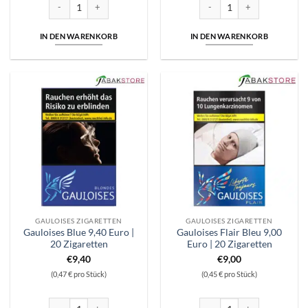
Winston Blue 20,00 Euro | 58 Zigaretten Menge
Winston Red 20,00 Euro | 60 
IN DEN WARENKORB
IN DEN WARENKORB
GAULOISES ZIGARETTEN
GAULOISES ZIGARETTEN
Gauloises Blue 9,40 Euro |
Gauloises Flair Bleu 9,00
20 Zigaretten
Euro | 20 Zigaretten
€
9,40
€
9,00
(0,47 € pro Stück)
(0,45 € pro Stück)
Gauloises Blue 9,40 Euro | 20 Zigaretten Menge
Gauloises Flair Bleu 9,00 Euro