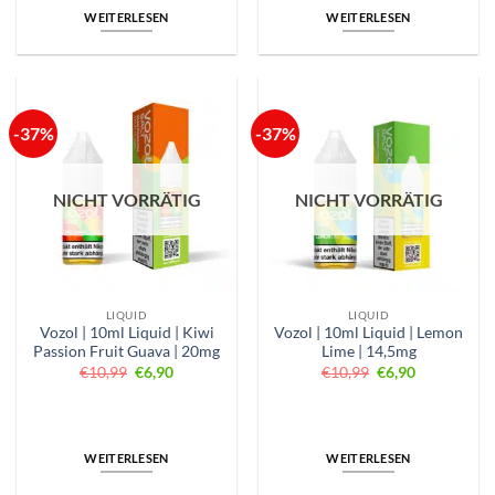
WEITERLESEN
WEITERLESEN
-37%
-37%
NICHT VORRÄTIG
NICHT VORRÄTIG
LIQUID
LIQUID
Vozol | 10ml Liquid | Kiwi
Vozol | 10ml Liquid | Lemon
Passion Fruit Guava | 20mg
Lime | 14,5mg
Ursprünglicher
Aktueller
Ursprünglicher
Aktueller
€
10,99
€
6,90
€
10,99
€
6,90
Preis
Preis
Preis
Preis
war:
ist:
war:
ist:
€10,99
€6,90.
€10,99
€6,90.
WEITERLESEN
WEITERLESEN