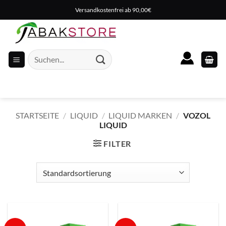
Zum
Versandkostenfrei ab 90,00€
Inhalt
springen
Suche
nach:
STARTSEITE
/
LIQUID
/
LIQUID MARKEN
/
VOZOL
LIQUID
FILTER