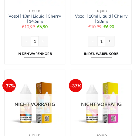
LIQUID
LIQUID
Vozol | 10ml Liquid | Cherry
Vozol | 10ml Liquid | Cherry
| 14,5mg
| 20mg
Ursprünglicher
Aktueller
Ursprünglicher
Aktueller
€
10,99
€
6,90
€
10,99
€
6,90
Preis
Preis
Preis
Preis
war:
ist:
war:
ist:
€10,99
€6,90.
€10,99
€6,90.
Vozol | 10ml Liquid | Cherry | 14,5mg Menge
Vozol | 10ml Liquid | Cherry 
IN DEN WARENKORB
IN DEN WARENKORB
-37%
-37%
NICHT VORRÄTIG
NICHT VORRÄTIG
LIQUID
LIQUID