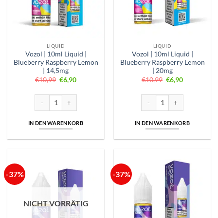
LIQUID
LIQUID
Vozol | 10ml Liquid |
Vozol | 10ml Liquid |
Blueberry Raspberry Lemon
Blueberry Raspberry Lemon
| 14,5mg
| 20mg
Ursprünglicher
Aktueller
Ursprünglicher
Aktueller
€
10,99
€
6,90
€
10,99
€
6,90
Preis
Preis
Preis
Preis
war:
ist:
war:
ist:
€10,99
€6,90.
€10,99
€6,90.
Vozol | 10ml Liquid | Blueberry Raspberry Lemon | 14,5mg Menge
Vozol | 10ml Liquid | Bluebe
IN DEN WARENKORB
IN DEN WARENKORB
-37%
-37%
NICHT VORRÄTIG