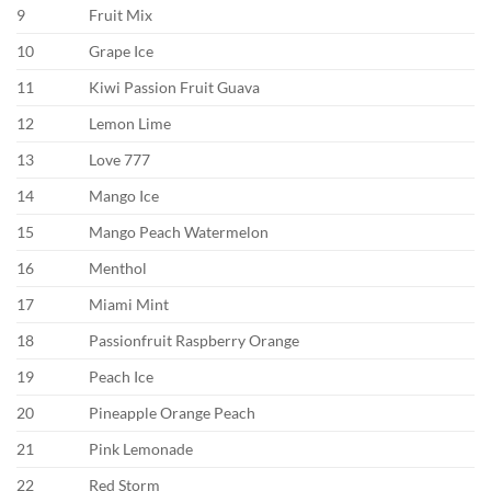
9
Fruit Mix
10
Grape Ice
11
Kiwi Passion Fruit Guava
12
Lemon Lime
13
Love 777
14
Mango Ice
15
Mango Peach Watermelon
16
Menthol
17
Miami Mint
18
Passionfruit Raspberry Orange
19
Peach Ice
20
Pineapple Orange Peach
21
Pink Lemonade
22
Red Storm