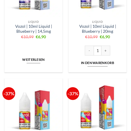
LIQUID
LIQUID
Vozol | 10ml Liquid |
Vozol | 10ml Liquid |
Blueberry | 14,5mg
Blueberry | 20mg
Ursprünglicher
Aktueller
Ursprünglicher
Aktueller
€
10,99
€
6,90
€
10,99
€
6,90
Preis
Preis
Preis
Preis
war:
ist:
war:
ist:
€10,99
€6,90.
€10,99
€6,90.
Vozol | 10ml Liquid | Blueber
WEITERLESEN
IN DEN WARENKORB
-37%
-37%