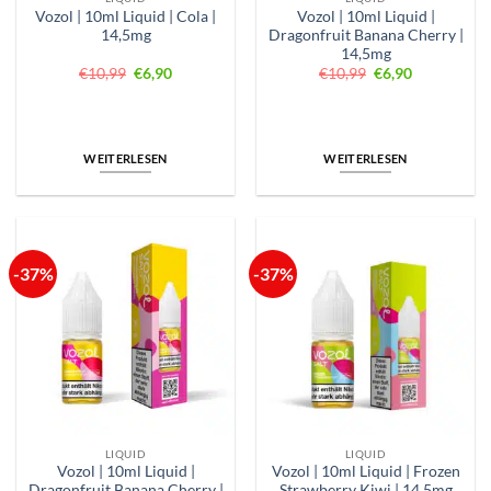
Vozol | 10ml Liquid | Cola |
Vozol | 10ml Liquid |
14,5mg
Dragonfruit Banana Cherry |
14,5mg
Ursprünglicher
Aktueller
Ursprünglicher
Aktueller
€
10,99
€
6,90
€
10,99
€
6,90
Preis
Preis
Preis
Preis
war:
ist:
war:
ist:
€10,99
€6,90.
€10,99
€6,90.
WEITERLESEN
WEITERLESEN
-37%
-37%
LIQUID
LIQUID
Vozol | 10ml Liquid |
Vozol | 10ml Liquid | Frozen
Dragonfruit Banana Cherry |
Strawberry Kiwi | 14,5mg