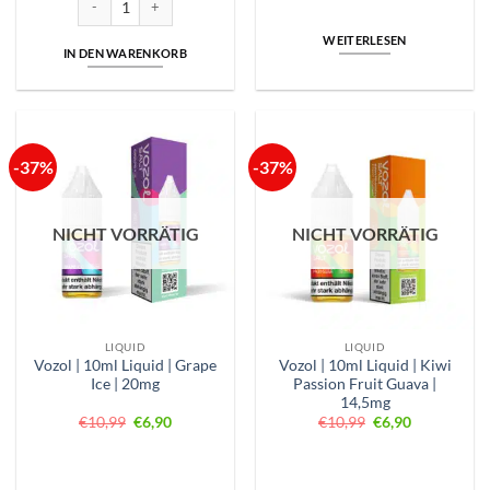
WEITERLESEN
IN DEN WARENKORB
-37%
-37%
NICHT VORRÄTIG
NICHT VORRÄTIG
LIQUID
LIQUID
Vozol | 10ml Liquid | Grape
Vozol | 10ml Liquid | Kiwi
Ice | 20mg
Passion Fruit Guava |
14,5mg
Ursprünglicher
Aktueller
Ursprünglicher
Aktueller
€
10,99
€
6,90
€
10,99
€
6,90
Preis
Preis
Preis
Preis
war:
ist:
war:
ist:
€10,99
€6,90.
€10,99
€6,90.