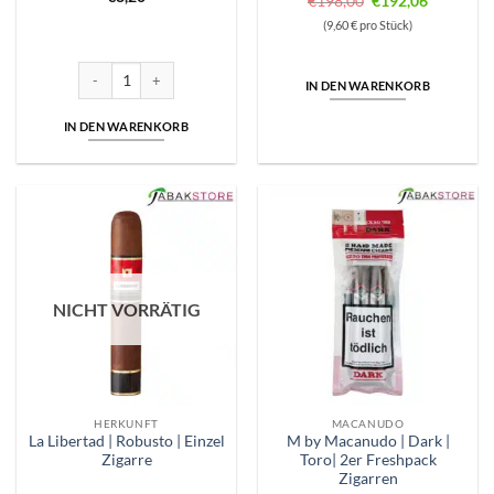
€
198,00
€
192,06
Preis
Preis
(9,60 € pro Stück)
war:
ist:
€198,00
€192,06.
La Libertad | Corona | Einzel Zigarre Menge
IN DEN WARENKORB
IN DEN WARENKORB
NICHT VORRÄTIG
HERKUNFT
MACANUDO
La Libertad | Robusto | Einzel
M by Macanudo | Dark |
Zigarre
Toro| 2er Freshpack
Zigarren