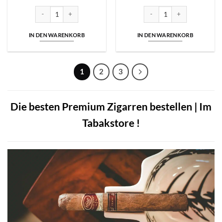
VegaFina Nicaragua | Gran Toro | Einzelzigarre Menge
VegaFina Nicaragua | Robusto
IN DEN WARENKORB
IN DEN WARENKORB
1
2
3
Die besten Premium Zigarren bestellen | Im
Tabakstore !