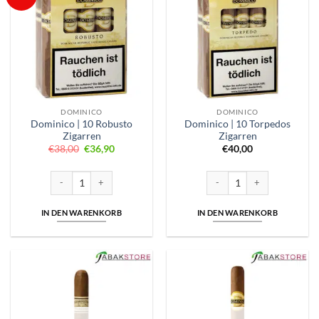
DOMINICO
DOMINICO
Dominico | 10 Robusto
Dominico | 10 Torpedos
Zigarren
Zigarren
Ursprünglicher
Aktueller
€
38,00
€
36,90
€
40,00
Preis
Preis
war:
ist:
€38,00
€36,90.
Dominico | 10 Robusto Zigarren Menge
Dominico | 10 Torpedos Ziga
IN DEN WARENKORB
IN DEN WARENKORB