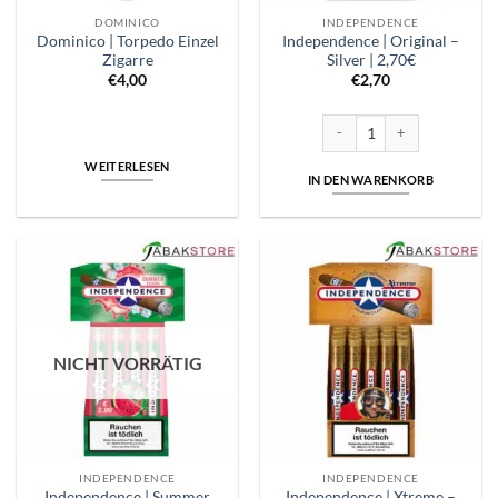
DOMINICO
INDEPENDENCE
Dominico | Torpedo Einzel
Independence | Original –
Zigarre
Silver | 2,70€
€
4,00
€
2,70
Independence | Original - Silv
WEITERLESEN
IN DEN WARENKORB
NICHT VORRÄTIG
INDEPENDENCE
INDEPENDENCE
Independence | Summer
Independence | Xtreme –