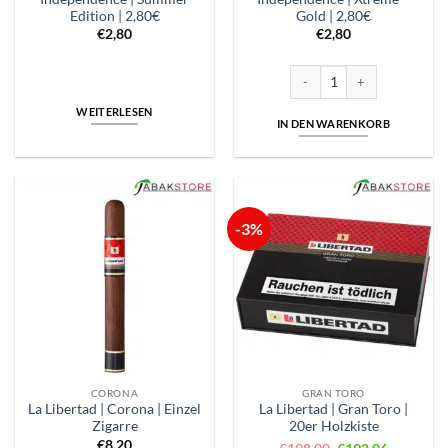
Edition | 2,80€
Gold | 2,80€
€
2,80
€
2,80
Independence | Xtreme - Gold
WEITERLESEN
IN DEN WARENKORB
-3%
CORONA
GRAN TORO
La Libertad | Corona | Einzel
La Libertad | Gran Toro |
Zigarre
20er Holzkiste
€
8,20
Ursprünglicher
Aktueller