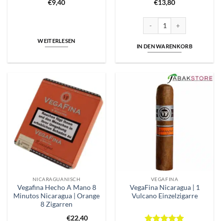
€
9,40
€
13,80
M by Macanudo | Dark | Toro|
WEITERLESEN
IN DEN WARENKORB
NICARAGUANISCH
VEGAFINA
Vegafina Hecho A Mano 8
VegaFina Nicaragua | 1
Minutos Nicaragua | Orange
Vulcano Einzelzigarre
8 Zigarren
€
22,40