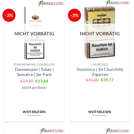
-3%
-3%
NICHT VORRÄTIG
NICHT VORRÄTIG
DANNEMANN ZIGARILLOS
CHURCHILL
Dannemann | Tubes |
Dominico | 10 Churchills
Sumatra | 3er Pack
Zigarren
Ursprünglicher
Aktueller
€
41,00
€
39,77
Ursprünglicher
Aktueller
€
14,10
€
13,68
Preis
Preis
Preis
Preis
war:
ist:
(4,56 € pro Stück)
€41,00
€39,77.
war:
ist:
€14,10
€13,68.
WEITERLESEN
WEITERLESEN