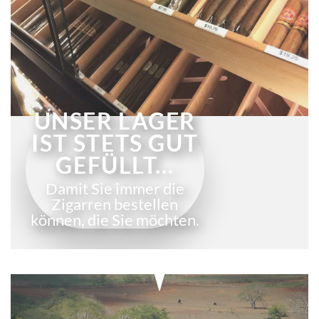
UNSER LAGER
IST STETS GUT
GEFÜLLT...
Damit Sie immer die
Zigarren bestellen
können, die Sie möchten.