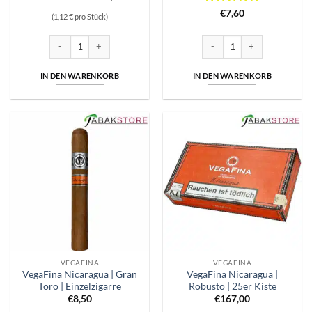
Bewertet
€
7,60
(1,12 € pro Stück)
mit
5
von
5
Vegafina Hecho A Mano 8 Minutos Nicaragua | Orange 8 Zigarren Meng
VegaFina Nicaragua | 1 Vulca
IN DEN WARENKORB
IN DEN WARENKORB
VEGAFINA
VEGAFINA
VegaFina Nicaragua | Gran
VegaFina Nicaragua |
Toro | Einzelzigarre
Robusto | 25er Kiste
€
8,50
€
167,00