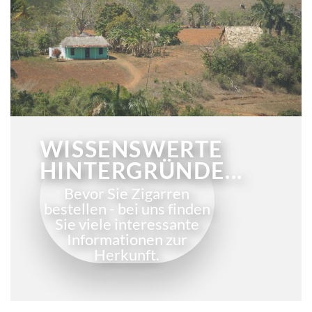
WISSENSWERTE
HINTERGRÜNDE...
Bevor Sie Zigarren
bestellen - bei uns finden
Sie viele interessante
Informationen zur
Herkunft.