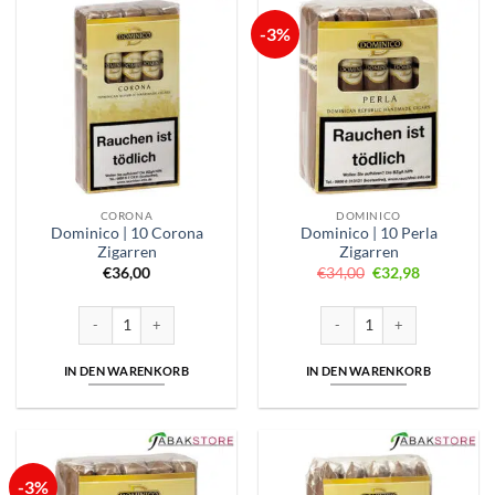
-3%
CORONA
DOMINICO
Dominico | 10 Corona
Dominico | 10 Perla
Zigarren
Zigarren
Ursprünglicher
Aktueller
€
36,00
€
34,00
€
32,98
Preis
Preis
war:
ist:
€34,00
€32,98.
Dominico | 10 Corona Zigarren Menge
Dominico | 10 Perla Zigarren
IN DEN WARENKORB
IN DEN WARENKORB
-3%