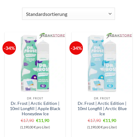
-34%
-34%
DR. FROST
DR. FROST
Dr. Frost | Arctic Edition |
Dr. Frost | Arctic Edition |
10ml Longfill | Apple Black
10ml Longfill | Arctic Blue
Honeydew Ice
Ice
Ursprünglicher
Aktueller
Ursprünglicher
Aktueller
€
17,90
€
11,90
€
17,90
€
11,90
Preis
Preis
Preis
Preis
(1,190,00 € pro Liter)
(1,190,00 € pro Liter)
war:
ist:
war:
ist: