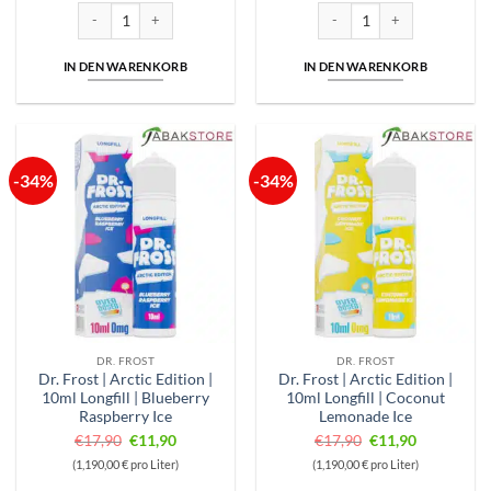
€17,90
€11,90.
€17,90
€11,90.
Dr. Frost | Arctic Edition | 10ml Longfill | Apple Black Honeydew Ice Me
Dr. Frost | Arctic Edition | 10
IN DEN WARENKORB
IN DEN WARENKORB
-34%
-34%
DR. FROST
DR. FROST
Dr. Frost | Arctic Edition |
Dr. Frost | Arctic Edition |
10ml Longfill | Blueberry
10ml Longfill | Coconut
Raspberry Ice
Lemonade Ice
Ursprünglicher
Aktueller
Ursprünglicher
Aktueller
€
17,90
€
11,90
€
17,90
€
11,90
Preis
Preis
Preis
Preis
(1,190,00 € pro Liter)
(1,190,00 € pro Liter)
war:
ist:
war:
ist: