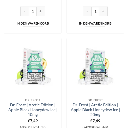
war:
ist:
war:
ist:
€17,90
€11,90.
€17,90
€11,90.
Dr. Frost | Arctic Edition | 10ml Longfill | Strawberry Coconut Ice Cre
Dr. Frost | Arctic Edition | 1
IN DEN WARENKORB
IN DEN WARENKORB
DR. FROST
DR. FROST
Dr. Frost | Arctic Edition |
Dr. Frost | Arctic Edition |
Apple Black Honeydew Ice |
Apple Black Honeydew Ice |
10mg
20mg
€
7,49
€
7,49
(749,00 € pro Liter)
(749,00 € pro Liter)