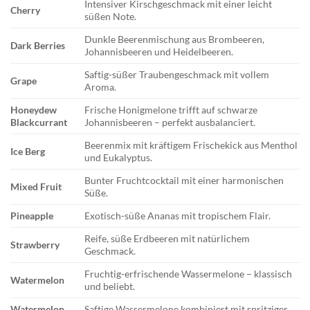
Intensiver Kirschgeschmack mit einer leicht
Cherry
süßen Note.
Dunkle Beerenmischung aus Brombeeren,
Dark Berries
Johannisbeeren und Heidelbeeren.
Saftig-süßer Traubengeschmack mit vollem
Grape
Aroma.
Honeydew
Frische Honigmelone trifft auf schwarze
Blackcurrant
Johannisbeeren – perfekt ausbalanciert.
Beerenmix mit kräftigem Frischekick aus Menthol
Ice Berg
und Eukalyptus.
Bunter Fruchtcocktail mit einer harmonischen
Mixed Fruit
Süße.
Pineapple
Exotisch-süße Ananas mit tropischem Flair.
Reife, süße Erdbeeren mit natürlichem
Strawberry
Geschmack.
Fruchtig-erfrischende Wassermelone – klassisch
Watermelon
und beliebt.
Watermelon
Saftige Wassermelone kombiniert mit spritziger