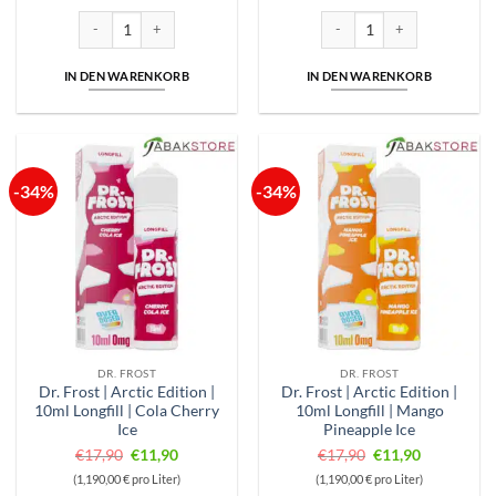
€17,90
€11,90.
€17,90
€11,90.
Dr. Frost | Arctic Edition | 10ml Longfill | Blueberry Raspberry Ice Meng
Dr. Frost | Arctic Edition | 1
IN DEN WARENKORB
IN DEN WARENKORB
-34%
-34%
DR. FROST
DR. FROST
Dr. Frost | Arctic Edition |
Dr. Frost | Arctic Edition |
10ml Longfill | Cola Cherry
10ml Longfill | Mango
Ice
Pineapple Ice
Ursprünglicher
Aktueller
Ursprünglicher
Aktueller
€
17,90
€
11,90
€
17,90
€
11,90
Preis
Preis
Preis
Preis
(1,190,00 € pro Liter)
(1,190,00 € pro Liter)