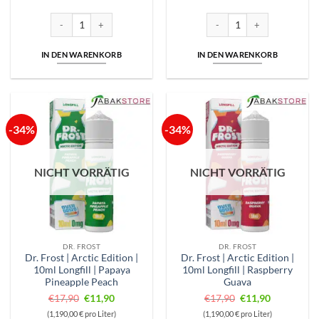
war:
ist:
war:
ist:
€17,90
€11,90.
€17,90
€11,90.
Dr. Frost | Arctic Edition | 10ml Longfill | Cola Cherry Ice Menge
Dr. Frost | Arctic Edition | 1
IN DEN WARENKORB
IN DEN WARENKORB
-34%
-34%
NICHT VORRÄTIG
NICHT VORRÄTIG
DR. FROST
DR. FROST
Dr. Frost | Arctic Edition |
Dr. Frost | Arctic Edition |
10ml Longfill | Papaya
10ml Longfill | Raspberry
Pineapple Peach
Guava
Ursprünglicher
Aktueller
Ursprünglicher
Aktueller
€
17,90
€
11,90
€
17,90
€
11,90
Preis
Preis
Preis
Preis
(1,190,00 € pro Liter)
(1,190,00 € pro Liter)