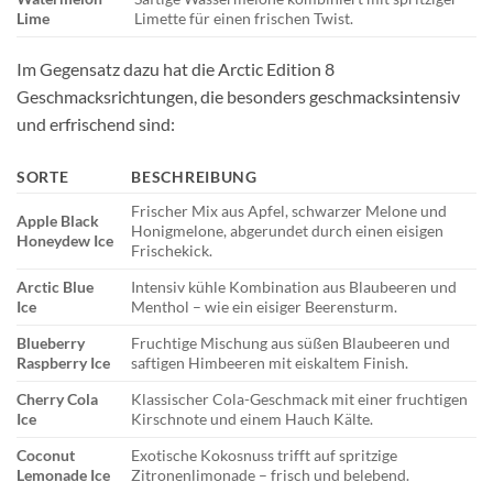
Lime
Limette für einen frischen Twist.
Im Gegensatz dazu hat die Arctic Edition 8
Geschmacksrichtungen, die besonders geschmacksintensiv
und erfrischend sind:
SORTE
BESCHREIBUNG
Frischer Mix aus Apfel, schwarzer Melone und
Apple Black
Honigmelone, abgerundet durch einen eisigen
Honeydew Ice
Frischekick.
Arctic Blue
Intensiv kühle Kombination aus Blaubeeren und
Ice
Menthol – wie ein eisiger Beerensturm.
Blueberry
Fruchtige Mischung aus süßen Blaubeeren und
Raspberry Ice
saftigen Himbeeren mit eiskaltem Finish.
Cherry Cola
Klassischer Cola-Geschmack mit einer fruchtigen
Ice
Kirschnote und einem Hauch Kälte.
Coconut
Exotische Kokosnuss trifft auf spritzige
Lemonade Ice
Zitronenlimonade – frisch und belebend.