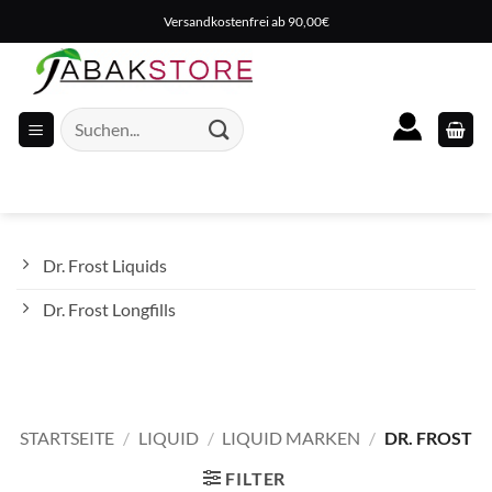
Zum
Versandkostenfrei ab 90,00€
Inhalt
springen
Suche
nach:
Dr. Frost Liquids
Dr. Frost Longfills
STARTSEITE
/
LIQUID
/
LIQUID MARKEN
/
DR. FROST
FILTER