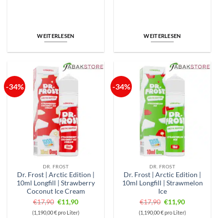
war:
ist:
war:
ist:
€17,90
€11,90.
€17,90
€11,90.
WEITERLESEN
WEITERLESEN
-34%
-34%
DR. FROST
DR. FROST
Dr. Frost | Arctic Edition |
Dr. Frost | Arctic Edition |
10ml Longfill | Strawberry
10ml Longfill | Strawmelon
Coconut Ice Cream
Ice
Ursprünglicher
Aktueller
Ursprünglicher
Aktueller
€
17,90
€
11,90
€
17,90
€
11,90
Preis
Preis
Preis
Preis
(1,190,00 € pro Liter)
(1,190,00 € pro Liter)