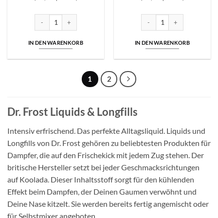
Dr. Frost | Arctic Edition | Papaya Pineapple Peach | 10mg Menge
Dr. Frost | Arctic Edition | 
IN DEN WARENKORB
IN DEN WARENKORB
1
2
Dr. Frost Liquids & Longfills
Intensiv erfrischend. Das perfekte Alltagsliquid. Liquids und
Longfills von Dr. Frost gehören zu beliebtesten Produkten für
Dampfer, die auf den Frischekick mit jedem Zug stehen. Der
britische Hersteller setzt bei jeder Geschmacksrichtungen
auf Koolada. Dieser Inhaltsstoff sorgt für den kühlenden
Effekt beim Dampfen, der Deinen Gaumen verwöhnt und
Deine Nase kitzelt. Sie werden bereits fertig angemischt oder
für Selbstmixer angeboten.