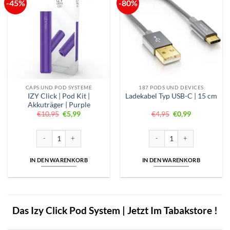
-45%
-80%
CAPS UND POD SYSTEME
187 PODS UND DEVICES
IZY Click | Pod Kit |
Ladekabel Typ USB-C | 15 cm
Akkuträger | Purple
Ursprünglicher
Aktueller
Ursprünglicher
Aktueller
€
10,95
€
5,99
€
4,95
€
0,99
Preis
Preis
Preis
Preis
war:
ist:
war:
ist:
€10,95
€5,99.
€4,95
€0,99.
IZY Click | Pod Kit | Akkuträger | Purple Menge
Ladekabel Typ USB-C | 15 cm
IN DEN WARENKORB
IN DEN WARENKORB
Das Izy Click Pod System | Jetzt Im Tabakstore !