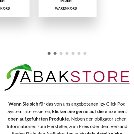
IZY ONE Pro Einweg E-Shisha Blueberry Ice 18mg/ml Menge
(3,96 € pro Stück)
5
IN
D
E
N
A
R
E
N
K
O
R
Premium Vape Überraschungs-Box | 5 verschiedene Vapes Menge
€50,00
W
B
€19,80.
IN DEN
A
REN
K
O
R
W
B
Wenn Sie sich
für das von uns angebotenen Izy Click Pod
System interessieren,
klicken Sie gerne auf die einzelnen,
oben aufgeführten Produkte.
Neben den obligatorischen
Informationen zum Hersteller, zum Preis oder dem Versand
finden Sie in den Artikeltexten auch
viele detailreiche