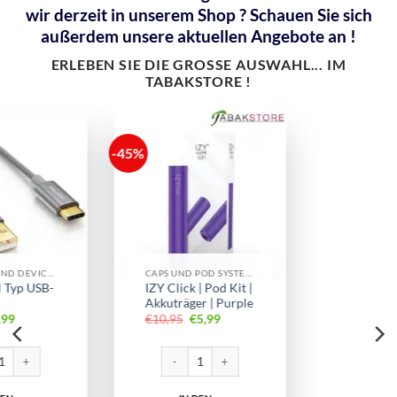
wir derzeit in unserem Shop ? Schauen Sie sich
außerdem unsere aktuellen Angebote an !
ERLEBEN SIE DIE
GROSSE
AUSWAHL... IM
TABAKSTORE !
-60%
E-ZIGARETTE
187 VAPES
Premium Vape
IZY ONE Pro
Überraschungs-Box
Einweg E-Shisha
| 5 verschiedene
Blueberry Ice
18mg/ml
Vapes
6,90
ger | Purple Menge
Bewertet
€
50,00
Ursprünglicher
Preis
war:
€
19,80
Aktueller
Preis
ist:
mit
5
von