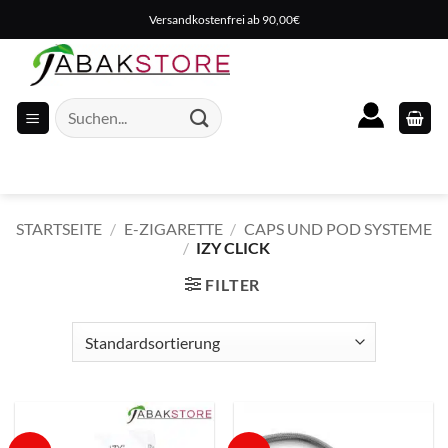
Zum
Versandkostenfrei ab 90,00€
Inhalt
springen
Suche
nach:
STARTSEITE
/
E-ZIGARETTE
/
CAPS UND POD SYSTEME
/
IZY CLICK
FILTER