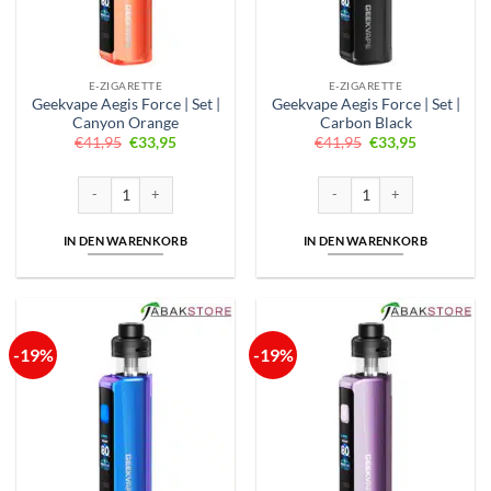
E-ZIGARETTE
E-ZIGARETTE
Geekvape Aegis Force | Set |
Geekvape Aegis Force | Set |
Canyon Orange
Carbon Black
Ursprünglicher
Aktueller
Ursprünglicher
Aktueller
€
41,95
€
33,95
€
41,95
€
33,95
Preis
Preis
Preis
Preis
war:
ist:
war:
ist:
€41,95
€33,95.
€41,95
€33,95.
Geekvape Aegis Force | Set | Canyon Orange Menge
Geekvape Aegis Force | Set |
IN DEN WARENKORB
IN DEN WARENKORB
-19%
-19%