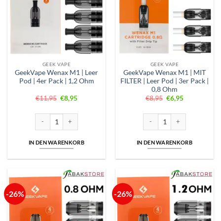
GEEK VAPE
GEEK VAPE
GeekVape Wenax M1 | Leer
GeekVape Wenax M1 | MIT
Pod | 4er Pack | 1,2 Ohm
FILTER | Leer Pod | 3er Pack |
0,8 Ohm
Ursprünglicher
Aktueller
Ursprünglicher
Aktueller
€
11,95
€
8,95
€
8,95
€
6,95
Preis
Preis
Preis
Preis
war:
ist:
war:
ist:
€11,95
€8,95.
€8,95
€6,95.
GeekVape Wenax M1 | Leer Pod | 4er Pack | 1,2 Ohm Menge
GeekVape Wenax M1 | MIT FIL
IN DEN WARENKORB
IN DEN WARENKORB
-26%
-26%