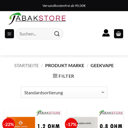
Zum
Versandkostenfrei ab 90,00€
Inhalt
springen
Suche
nach:
STARTSEITE
/
PRODUKT MARKE
/
GEEKVAPE
FILTER
-22%
-17%