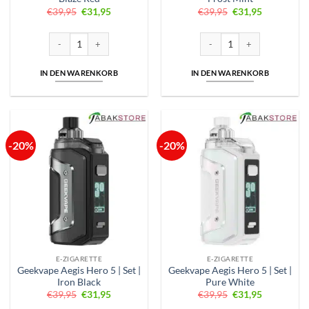
Ursprünglicher
Aktueller
Ursprünglicher
Aktueller
€
39,95
€
31,95
€
39,95
€
31,95
Preis
Preis
Preis
Preis
war:
ist:
war:
ist:
€39,95
€31,95.
€39,95
€31,95.
Geekvape Aegis Hero 5 | Set | Blaze Red Menge
Geekvape Aegis Hero 5 | Set |
IN DEN WARENKORB
IN DEN WARENKORB
-20%
-20%
E-ZIGARETTE
E-ZIGARETTE
Geekvape Aegis Hero 5 | Set |
Geekvape Aegis Hero 5 | Set |
Iron Black
Pure White
Ursprünglicher
Aktueller
Ursprünglicher
Aktueller
€
39,95
€
31,95
€
39,95
€
31,95
Preis
Preis
Preis
Preis