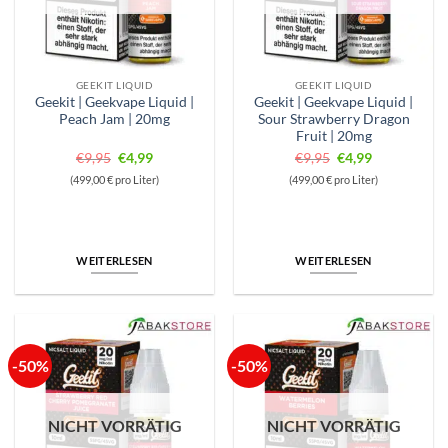
GEEKIT LIQUID
GEEKIT LIQUID
Geekit | Geekvape Liquid |
Geekit | Geekvape Liquid |
Peach Jam | 20mg
Sour Strawberry Dragon
Fruit | 20mg
Ursprünglicher
Aktueller
Ursprünglicher
Aktueller
€
9,95
€
4,99
€
9,95
€
4,99
Preis
Preis
Preis
Preis
(499,00 € pro Liter)
(499,00 € pro Liter)
war:
ist:
war:
ist:
€9,95
€4,99.
€9,95
€4,99.
WEITERLESEN
WEITERLESEN
-50%
-50%
NICHT VORRÄTIG
NICHT VORRÄTIG