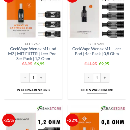
GEEK VAPE
GEEK VAPE
GeekVape Wenax M1 und
GeekVape Wenax M1 | Leer
M2 | MIT FILTER | Leer Pod |
Pod | 4er Pack | 0,8 Ohm
3er Pack | 1,2 Ohm
Ursprünglicher
Aktueller
Ursprünglicher
Aktueller
€
8,95
€
6,95
€
11,95
€
9,95
Preis
Preis
Preis
Preis
war:
ist:
war:
ist:
€8,95
€6,95.
€11,95
€9,95.
GeekVape Wenax M1 und M2 | MIT FILTER | Leer Pod | 3er Pack | 1,2
GeekVape Wenax M1 | Leer Po
IN DEN WARENKORB
IN DEN WARENKORB
-25%
-22%