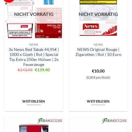
NICHT VORRÄTIG
NICHT VORRÄTIG
NEWS
NEWS
3x News Red Tabak 44,95€ |
NEWS Original Rouge |
1000 x Gizeh ( Rot ) Special
Zigaretten | Rot | 10 Euro
Tip Extra 250er Hülsen | 2x
Feuerzeuge
Ursprünglicher
Aktueller
€
143,95
€
139,40
€
10,00
Preis
Preis
war:
ist:
(0,30 € pro Stück)
€143,95
€139,40.
WEITERLESEN
WEITERLESEN