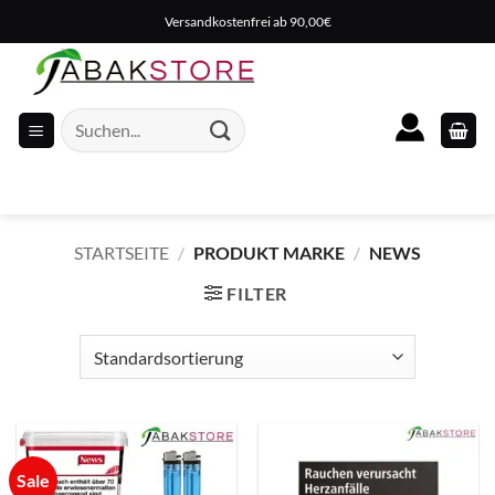
Zum
Versandkostenfrei ab 90,00€
Inhalt
springen
Suche
nach:
STARTSEITE
/
PRODUKT MARKE
/
NEWS
FILTER
Sale