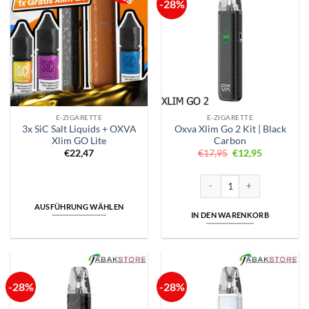
-28%
E-ZIGARETTE
E-ZIGARETTE
3x SiC Salt Liquids + OXVA
Oxva Xlim Go 2 Kit | Black
Xlim GO Lite
Carbon
Ursprünglicher
Aktueller
€
22,47
€
17,95
€
12,95
Preis
Preis
war:
ist:
€17,95
€12,95.
Oxva Xlim Go 2 Kit | Black C
AUSFÜHRUNG WÄHLEN
IN DEN WARENKORB
Dieses
Produkt
weist
mehrere
Varianten
-28%
-28%
auf.