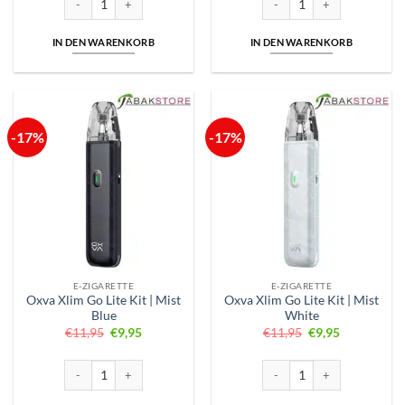
IN DEN WARENKORB
IN DEN WARENKORB
-17%
-17%
E-ZIGARETTE
E-ZIGARETTE
Oxva Xlim Go Lite Kit | Mist
Oxva Xlim Go Lite Kit | Mist
Blue
White
Ursprünglicher
Aktueller
Ursprünglicher
Aktueller
€
11,95
€
9,95
€
11,95
€
9,95
Preis
Preis
Preis
Preis
war:
ist:
war:
ist:
€11,95
€9,95.
€11,95
€9,95.
Oxva Xlim Go Lite Kit | Mist Blue Menge
Oxva Xlim Go Lite Kit | Mist 