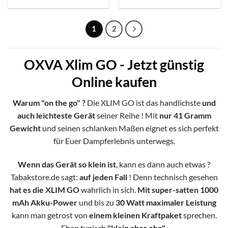
1
2
OXVA Xlim GO - Jetzt günstig
Online kaufen
Warum "on the go" ?
Die XLIM GO ist das handlichste
und
auch leichteste Gerät
seiner Reihe ! Mit
nur 41 Gramm
Gewicht
und seinen schlanken Maßen eignet es sich perfekt
für Euer Dampferlebnis unterwegs.
Wenn das Gerät so klein ist
, kann es dann auch etwas ?
Tabakstore.de sagt:
auf jeden Fall
! Denn technisch gesehen
hat es die XLIM GO
wahrlich in sich.
Mit super-satten 1000
mAh Akku-Power
und bis zu
30 Watt maximaler Leistung
kann man getrost von
einem kleinen Kraftpaket
sprechen.
Eben typisch
"klein aber oho"
.