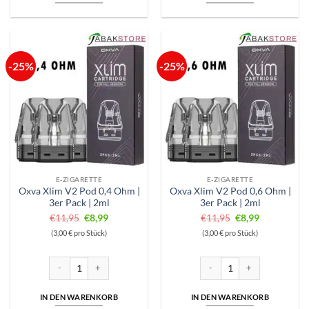
-25%
-25%
E-ZIGARETTE
E-ZIGARETTE
Oxva Xlim V2 Pod 0,4 Ohm |
Oxva Xlim V2 Pod 0,6 Ohm |
3er Pack | 2ml
3er Pack | 2ml
Ursprünglicher
Aktueller
Ursprünglicher
Aktueller
€
11,95
€
8,99
€
11,95
€
8,99
Preis
Preis
Preis
Preis
(3,00 € pro Stück)
(3,00 € pro Stück)
war:
ist:
war:
ist:
€11,95
€8,99.
€11,95
€8,99.
Oxva Xlim V2 Pod 0,4 Ohm | 3er Pack | 2ml Menge
Oxva Xlim V2 Pod 0,6 Ohm | 3
IN DEN WARENKORB
IN DEN WARENKORB