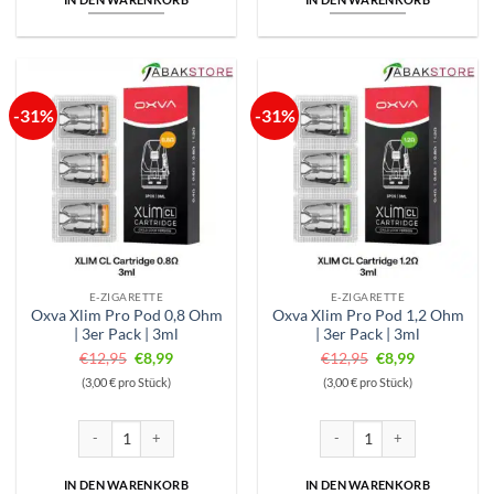
-31%
-31%
E-ZIGARETTE
E-ZIGARETTE
Oxva Xlim Pro Pod 0,8 Ohm
Oxva Xlim Pro Pod 1,2 Ohm
| 3er Pack | 3ml
| 3er Pack | 3ml
Ursprünglicher
Aktueller
Ursprünglicher
Aktueller
€
12,95
€
8,99
€
12,95
€
8,99
Preis
Preis
Preis
Preis
(3,00 € pro Stück)
(3,00 € pro Stück)
war:
ist:
war:
ist:
€12,95
€8,99.
€12,95
€8,99.
Oxva Xlim Pro Pod 0,8 Ohm | 3er Pack | 3ml Menge
Oxva Xlim Pro Pod 1,2 Ohm | 
IN DEN WARENKORB
IN DEN WARENKORB