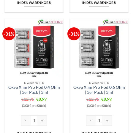
IN DEN WARENKORB
IN DEN WARENKORB
-31%
-31%
E-ZIGARETTE
E-ZIGARETTE
Oxva Xlim Pro Pod 0,4 Ohm
Oxva Xlim Pro Pod 0,6 Ohm
| 3er Pack | 3ml
| 3er Pack | 3ml
Ursprünglicher
Aktueller
Ursprünglicher
Aktueller
€
12,95
€
8,99
€
12,95
€
8,99
Preis
Preis
Preis
Preis
(3,00 € pro Stück)
(3,00 € pro Stück)
war:
ist:
war:
ist:
€12,95
€8,99.
€12,95
€8,99.
Oxva Xlim Pro Pod 0,4 Ohm | 3er Pack | 3ml Menge
Oxva Xlim Pro Pod 0,6 Ohm | 
IN DEN WARENKORB
IN DEN WARENKORB