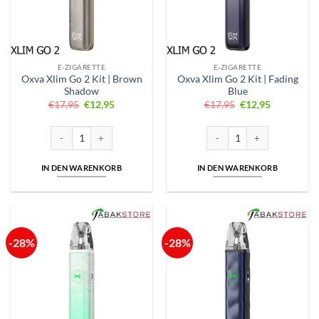
E-ZIGARETTE
E-ZIGARETTE
Oxva Xlim Go 2 Kit | Brown
Oxva Xlim Go 2 Kit | Fading
Shadow
Blue
Ursprünglicher
Aktueller
Ursprünglicher
Aktueller
€
17,95
€
12,95
€
17,95
€
12,95
Preis
Preis
Preis
Preis
war:
ist:
war:
ist:
€17,95
€12,95.
€17,95
€12,95.
Oxva Xlim Go 2 Kit | Brown Shadow Menge
Oxva Xlim Go 2 Kit | Fading B
IN DEN WARENKORB
IN DEN WARENKORB
-28%
-28%