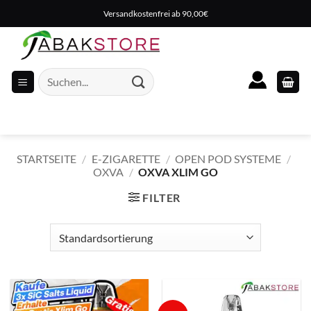
Zum
Versandkostenfrei ab 90,00€
Inhalt
springen
Suche
nach:
STARTSEITE
/
E-ZIGARETTE
/
OPEN POD SYSTEME
/
OXVA
/
OXVA XLIM GO
FILTER