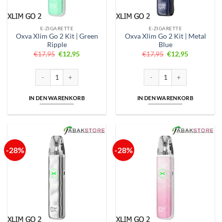
E-ZIGARETTE
E-ZIGARETTE
Oxva Xlim Go 2 Kit | Green
Oxva Xlim Go 2 Kit | Metal
Ripple
Blue
Ursprünglicher
Aktueller
Ursprünglicher
Aktueller
€
17,95
€
12,95
€
17,95
€
12,95
Preis
Preis
Preis
Preis
war:
ist:
war:
ist:
€17,95
€12,95.
€17,95
€12,95.
Oxva Xlim Go 2 Kit | Green Ripple Menge
Oxva Xlim Go 2 Kit | Metal Bl
IN DEN WARENKORB
IN DEN WARENKORB
-28%
-28%