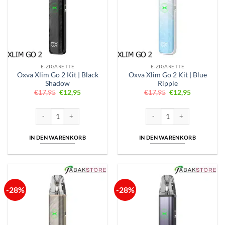
Die
Optionen
können
auf
der
Produktseite
gewählt
E-ZIGARETTE
E-ZIGARETTE
werden
Oxva Xlim Go 2 Kit | Black
Oxva Xlim Go 2 Kit | Blue
Shadow
Ripple
Ursprünglicher
Aktueller
Ursprünglicher
Aktueller
€
17,95
€
12,95
€
17,95
€
12,95
Preis
Preis
Preis
Preis
war:
ist:
war:
ist:
€17,95
€12,95.
€17,95
€12,95.
Oxva Xlim Go 2 Kit | Black Shadow Menge
Oxva Xlim Go 2 Kit | Blue Rip
IN DEN WARENKORB
IN DEN WARENKORB
-28%
-28%