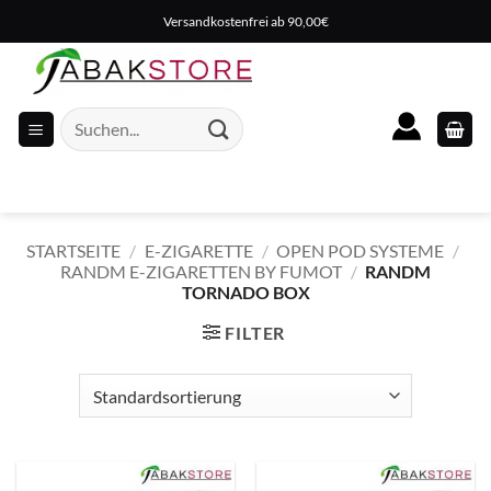
Zum
Versandkostenfrei ab 90,00€
Inhalt
springen
Suche
nach:
STARTSEITE
/
E-ZIGARETTE
/
OPEN POD SYSTEME
/
RANDM E-ZIGARETTEN BY FUMOT
/
RANDM
TORNADO BOX
FILTER