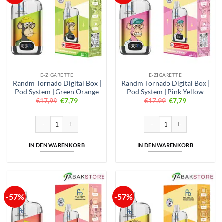
E-ZIGARETTE
E-ZIGARETTE
Randm Tornado Digital Box |
Randm Tornado Digital Box |
Pod System | Green Orange
Pod System | Pink Yellow
Ursprünglicher
Aktueller
Ursprünglicher
Aktueller
€
17,99
€
7,79
€
17,99
€
7,79
Preis
Preis
Preis
Preis
war:
ist:
war:
ist:
€17,99
€7,79.
€17,99
€7,79.
Randm Tornado Digital Box | Pod System | Green Orange Menge
Randm Tornado Digital Box | 
IN DEN WARENKORB
IN DEN WARENKORB
-57%
-57%