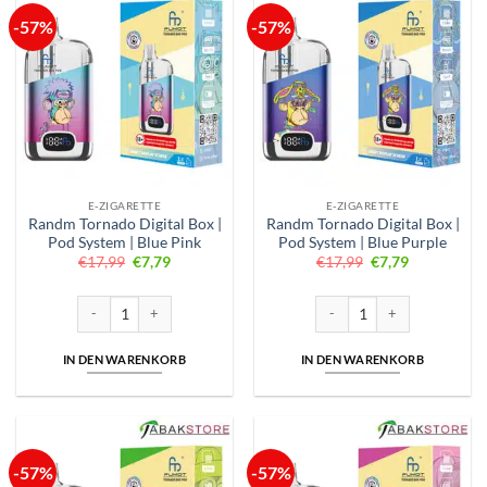
-57%
-57%
E-ZIGARETTE
E-ZIGARETTE
Randm Tornado Digital Box |
Randm Tornado Digital Box |
Pod System | Blue Pink
Pod System | Blue Purple
Ursprünglicher
Aktueller
Ursprünglicher
Aktueller
€
17,99
€
7,79
€
17,99
€
7,79
Preis
Preis
Preis
Preis
war:
ist:
war:
ist:
€17,99
€7,79.
€17,99
€7,79.
Randm Tornado Digital Box | Pod System | Blue Pink Menge
Randm Tornado Digital Box | 
IN DEN WARENKORB
IN DEN WARENKORB
-57%
-57%