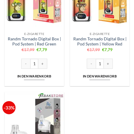
E-ZIGARETTE
E-ZIGARETTE
Randm Tornado Digital Box |
Randm Tornado Digital Box |
Pod System | Red Green
Pod System | Yellow Red
Ursprünglicher
Aktueller
Ursprünglicher
Aktueller
€
17,99
€
7,79
€
17,99
€
7,79
Preis
Preis
Preis
Preis
war:
ist:
war:
ist:
€17,99
€7,79.
€17,99
€7,79.
Randm Tornado Digital Box | Pod System | Red Green Menge
Randm Tornado Digital Box | 
IN DEN WARENKORB
IN DEN WARENKORB
-33%