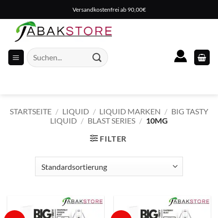
Zum
Versandkostenfrei ab 90,00€
Inhalt
springen
Suche
nach:
STARTSEITE
/
LIQUID
/
LIQUID MARKEN
/
BIG TASTY
LIQUID
/
BLAST SERIES
/
10MG
FILTER