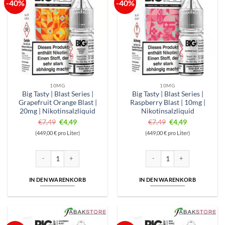
-40%
-40%
10MG
10MG
Big Tasty | Blast Series |
Big Tasty | Blast Series |
Grapefruit Orange Blast |
Raspberry Blast | 10mg |
20mg | Nikotinsalzliquid
Nikotinsalzliquid
Ursprünglicher
Aktueller
Ursprünglicher
Aktueller
€
7,49
€
4,49
€
7,49
€
4,49
Preis
Preis
Preis
Preis
(449,00 € pro Liter)
(449,00 € pro Liter)
war:
ist:
war:
ist:
€7,49
€4,49.
€7,49
€4,49.
Big Tasty | Blast Series | Grapefruit Orange Blast | 20mg | Nikotinsalzli
Big Tasty | Blast Series | Rasp
IN DEN WARENKORB
IN DEN WARENKORB