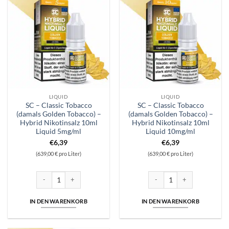
LIQUID
LIQUID
SC – Classic Tobacco
SC – Classic Tobacco
(damals Golden Tobacco) –
(damals Golden Tobacco) –
Hybrid Nikotinsalz 10ml
Hybrid Nikotinsalz 10ml
Liquid 5mg/ml
Liquid 10mg/ml
€
6,39
€
6,39
(639,00 € pro Liter)
(639,00 € pro Liter)
SC - Classic Tobacco (damals Golden Tobacco) - Hybrid Nikotinsalz 10m
SC – Classic Tobacco (damals
IN DEN WARENKORB
IN DEN WARENKORB