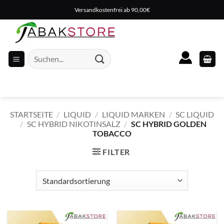
Zum
Versandkostenfrei ab 90,00€
Inhalt
springen
Suche
nach:
STARTSEITE
/
LIQUID
/
LIQUID MARKEN
/
SC LIQUID
/
SC HYBRID NIKOTINSALZ
/
SC HYBRID GOLDEN
TOBACCO
FILTER