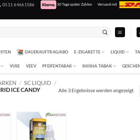
30 Tage später Zahlen
Versand mit
0511 64661586
OSTEN
DAUERAUFTRAG/ABO
E-ZIGARETTE
LIQUID
T
VUSE
VEEV
PFEIFENTABAK
SHISHA TABAK
GESCHE
ARKEN
/
SC LIQUID
/
RID ICE CANDY
Alle 3 Ergebnisse werden angezeigt