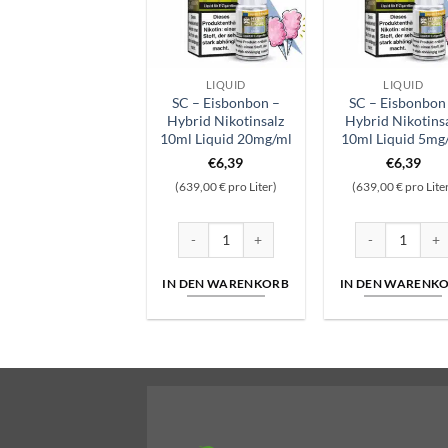
LIQUID
LIQUID
SC – Eisbonbon –
SC – Eisbonbon
Hybrid Nikotinsalz
Hybrid Nikotins
10ml Liquid 20mg/ml
10ml Liquid 5mg
€
6,39
€
6,39
(639,00 € pro Liter)
(639,00 € pro Lite
SC - Eisbonbon - Hybrid Nikotinsalz 10ml Li
SC - Eisbonbon 
IN DEN WARENKORB
IN DEN WARENK