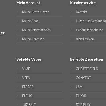
Mein Account
Kundenservice
Meine Bestellungen
Kontakt
Meine Abos
Liefer- und Versandko
Meine Informationen
Widerrufsbelehrung
.DE
Meine Adressen
Blog/Lexikon
Beliebte
Vapes
Beliebte
Zigaretten
VUSE
CHESTERFIELD
VEEV
CONVENT
ELFBAR
L&M
ELFLIQ
ELIXYR
187 SALT
FAIR PLAY