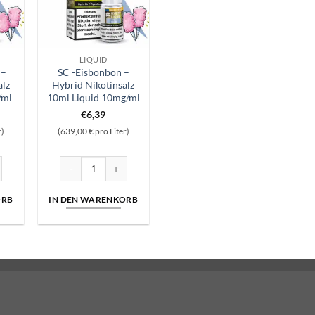
LIQUID
 –
SC -Eisbonbon –
alz
Hybrid Nikotinsalz
/ml
10ml Liquid 10mg/ml
€
6,39
r)
(639,00 € pro Liter)
quid 20mg/ml Menge
- Hybrid Nikotinsalz 10ml Liquid 5mg/ml Menge
SC -Eisbonbon - Hybrid Nikotinsalz 10ml Liquid 10mg/ml Men
ORB
IN DEN WARENKORB