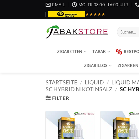
Zum
EMAIL
MO–FR 08:00–16:00 UHR
Inhalt
★★★★★
springen
Suche
nach:
ZIGARETTEN
TABAK
RESTP
ZIGARILLOS
ZIGARREN
STARTSEITE
/
LIQUID
/
LIQUID M
SC HYBRID NIKOTINSALZ
/
SC HYB
FILTER