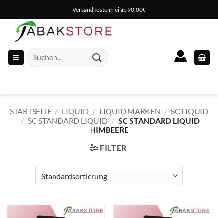
Zum
Versandkostenfrei ab 90,00€
Inhalt
springen
Suche
nach:
STARTSEITE
/
LIQUID
/
LIQUID MARKEN
/
SC LIQUID
/
SC STANDARD LIQUID
/
SC STANDARD LIQUID
HIMBEERE
FILTER