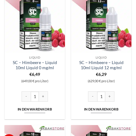
LIQUID
LIQUID
SC – Himbeere – Liquid
SC – Himbeere – Liquid
10ml Liquid 0 mg/ml
10ml Liquid 12 mg/ml
€
6,49
€
6,29
(649,00 € pro Liter)
(629,00 € pro Liter)
SC - Himbeere - Liquid 10ml Liquid 0 mg/ml Menge
SC - Himbeere - Liquid 10ml L
IN DEN WARENKORB
IN DEN WARENKORB