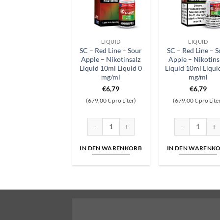
LIQUID
LIQUID
SC – Red Line – Sour
SC – Red Line – S
Apple – Nikotinsalz
Apple – Nikotins
Liquid 10ml Liquid 0
Liquid 10ml Liqui
mg/ml
mg/ml
€
6,79
€
6,79
(679,00 € pro Liter)
(679,00 € pro Lite
SC – Red Line – Sour Apple – Nikotinsalz Liq
SC – Red Line –
IN DEN WARENKORB
IN DEN WARENK