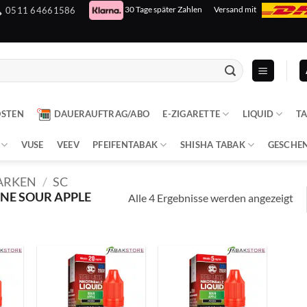
30 Tage später Zahlen
Versand mit
0511 64661586
OSTEN
DAUERAUFTRAG/ABO
E-ZIGARETTE
LIQUID
T
VUSE
VEEV
PFEIFENTABAK
SHISHA TABAK
GESCHE
ARKEN
/
SC
INE SOUR APPLE
Alle 4 Ergebnisse werden angezeigt