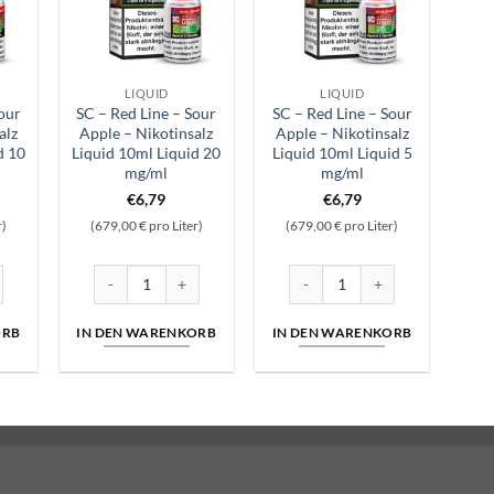
LIQUID
LIQUID
our
SC – Red Line – Sour
SC – Red Line – Sour
alz
Apple – Nikotinsalz
Apple – Nikotinsalz
d 10
Liquid 10ml Liquid 20
Liquid 10ml Liquid 5
mg/ml
mg/ml
€
6,79
€
6,79
r)
(679,00 € pro Liter)
(679,00 € pro Liter)
uid 10ml Liquid 0 mg/ml Menge
 Sour Apple – Nikotinsalz Liquid 10ml Liquid 10 mg/ml Menge
SC – Red Line – Sour Apple – Nikotinsalz Liquid 10ml Liquid
SC – Red Line – Sour Apple – N
ORB
IN DEN WARENKORB
IN DEN WARENKORB