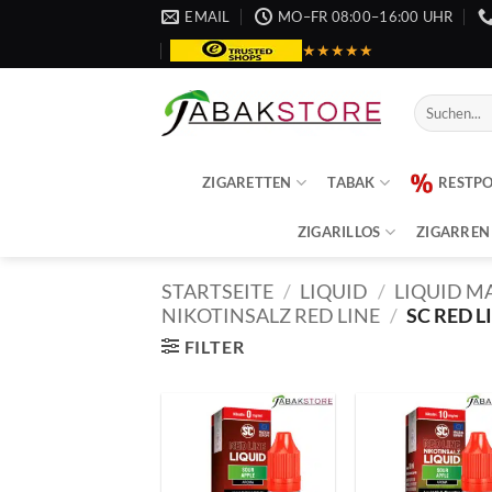
Zum
EMAIL
MO–FR 08:00–16:00 UHR
Inhalt
★★★★★
springen
Suche
nach:
ZIGARETTEN
TABAK
RESTP
ZIGARILLOS
ZIGARREN
STARTSEITE
/
LIQUID
/
LIQUID M
NIKOTINSALZ RED LINE
/
SC RED L
FILTER