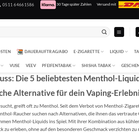
30 Tage später Zahlen
Versand mit
0511 64661586
OSTEN
DAUERAUFTRAG/ABO
E-ZIGARETTE
LIQUID
T
VUSE
VEEV
PFEIFENTABAK
SHISHA TABAK
GESCHE
uss: Die 5 beliebtesten Menthol-Liqui
che Alternative für dein Vaping-Erlebn
cht, greift oft zu Menthol. Seit dem Verbot von Menthol-Zigarett
nthol-Raucher suchen nach Alternativen, die ihnen das vertraute 
en Menthol-Liquids ins Spiel. Mit ihrer Kombination aus kühle
Kick zu erleben, ohne auf den besonderen Geschmack verzichten zu