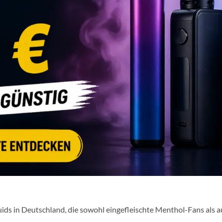
quids in Deutschland, die sowohl eingefleischte Menthol-Fans als