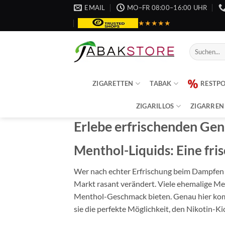
Zum
EMAIL
MO–FR 08:00–16:00 UHR
Inhalt
★★★★★
springen
Suche
nach:
ZIGARETTEN
TABAK
RESTP
ZIGARILLOS
ZIGARREN
Erlebe erfrischenden Gen
Menthol-Liquids: Eine fris
Wer nach echter Erfrischung beim Dampfen su
Markt rasant verändert. Viele ehemalige Me
Menthol-Geschmack bieten. Genau hier komm
sie die perfekte Möglichkeit, den Nikotin-