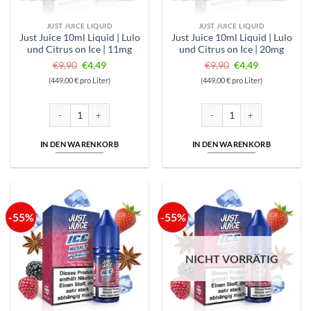
JUST JUICE LIQUID
JUST JUICE LIQUID
Just Juice 10ml Liquid | Lulo
Just Juice 10ml Liquid | Lulo
und Citrus on Ice | 11mg
und Citrus on Ice | 20mg
Ursprünglicher
Aktueller
Ursprünglicher
Aktueller
€
9,90
€
4,49
€
9,90
€
4,49
Preis
Preis
Preis
Preis
(449,00 € pro Liter)
(449,00 € pro Liter)
war:
ist:
war:
ist:
€9,90
€4,49.
€9,90
€4,49.
Just Juice 10ml Liquid | Lulo und Citrus on Ice | 11mg Menge
Just Juice 10ml Liquid | Lulo 
IN DEN WARENKORB
IN DEN WARENKORB
-55%
-55%
NICHT VORRÄTIG