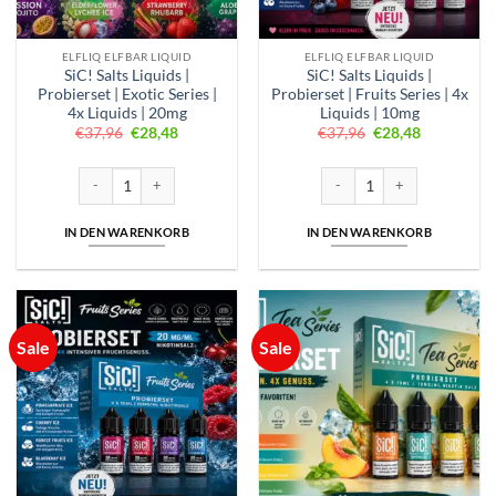
der
Produktseite
gewählt
ELFLIQ ELFBAR LIQUID
ELFLIQ ELFBAR LIQUID
werden
SiC! Salts Liquids |
SiC! Salts Liquids |
Probierset | Exotic Series |
Probierset | Fruits Series | 4x
4x Liquids | 20mg
Liquids | 10mg
Ursprünglicher
Aktueller
Ursprünglicher
Aktueller
€
37,96
€
28,48
€
37,96
€
28,48
Preis
Preis
Preis
Preis
war:
ist:
war:
ist:
€37,96
€28,48.
€37,96
€28,48.
SiC! Salts Liquids | Probierset | Exotic Series | 4x Liquids | 20mg Menge
SiC! Salts Liquids | Probierset
IN DEN WARENKORB
IN DEN WARENKORB
Sale
Sale