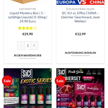
ANTIMATTER
ELFLIQ ELFBAR LIQUID
Liquid Mystery Box | 5 –
SiC EU vs. Elfliq CHINA –
zufällige Liquids| 0-10mg |
Gleicher Geschmack, zwei
29,90 Euro
Welten!
Bewertet
€
29,90
€
12,99
mit
3.5
von 5
Liquid Mystery Box | 5 - zufällige Liquids| 0-10mg | 29,90 Euro Menge
AUSFÜHRUNG WÄHLEN
IN DEN WARENKORB
Dieses
Produkt
weist
mehrere
Varianten
Sale
Sale
auf.
Die
Optionen
können
auf