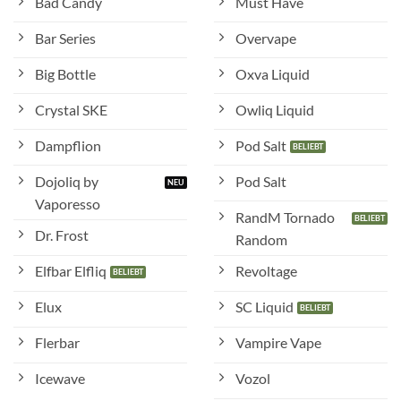
Bad Candy
Must Have
Bar Series
Overvape
Big Bottle
Oxva Liquid
Crystal SKE
Owliq Liquid
Dampflion
Pod Salt
Dojoliq by
Pod Salt
Vaporesso
RandM Tornado
Dr. Frost
Random
Elfbar Elfliq
Revoltage
Elux
SC Liquid
Flerbar
Vampire Vape
Icewave
Vozol