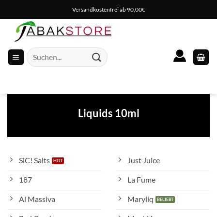
Zum
Versandkostenfrei ab 90,00€
Inhalt
springen
Suche
nach:
Liquids 10ml
SiC! Salts
Just Juice
187
La Fume
Al Massiva
Maryliq