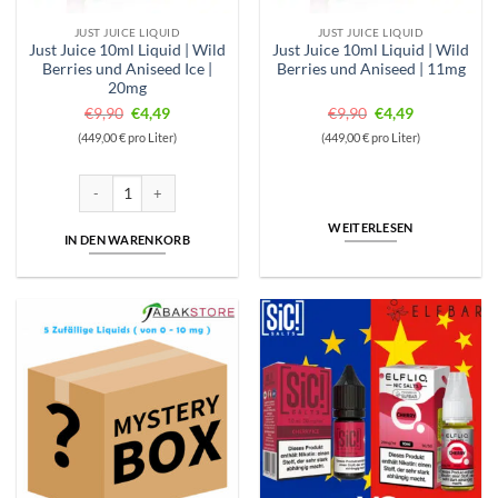
JUST JUICE LIQUID
JUST JUICE LIQUID
Just Juice 10ml Liquid | Wild
Just Juice 10ml Liquid | Wild
Berries und Aniseed Ice |
Berries und Aniseed | 11mg
20mg
Ursprünglicher
Aktueller
Ursprünglicher
Aktueller
€
9,90
€
4,49
€
9,90
€
4,49
Preis
Preis
Preis
Preis
(449,00 € pro Liter)
(449,00 € pro Liter)
war:
ist:
war:
ist:
€9,90
€4,49.
€9,90
€4,49.
Just Juice 10ml Liquid | Wild Berries und Aniseed Ice | 20mg Menge
WEITERLESEN
IN DEN WARENKORB