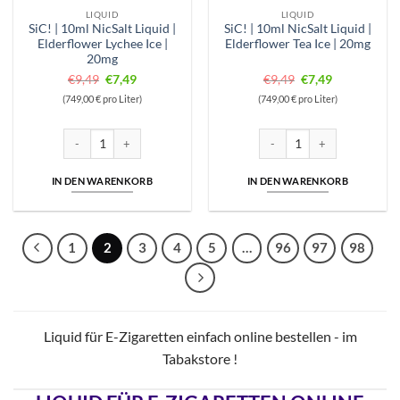
LIQUID
LIQUID
SiC! | 10ml NicSalt Liquid |
SiC! | 10ml NicSalt Liquid |
Elderflower Lychee Ice |
Elderflower Tea Ice | 20mg
20mg
Ursprünglicher
Aktueller
Ursprünglicher
Aktueller
€
9,49
€
7,49
€
9,49
€
7,49
Preis
Preis
Preis
Preis
(749,00 € pro Liter)
(749,00 € pro Liter)
war:
ist:
war:
ist:
€9,49
€7,49.
€9,49
€7,49.
SiC! | 10ml NicSalt Liquid | Elderflower Lychee Ice | 20mg Menge
SiC! | 10ml NicSalt Liquid | E
IN DEN WARENKORB
IN DEN WARENKORB
1
2
3
4
5
…
96
97
98
Liquid für E-Zigaretten einfach online bestellen - im
Tabakstore !