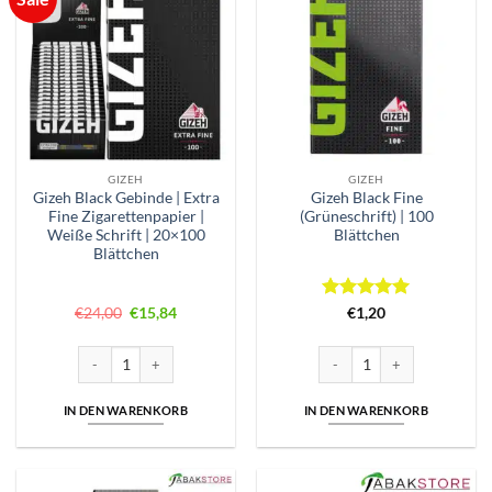
GIZEH
GIZEH
Gizeh Black Gebinde | Extra
Gizeh Black Fine
Fine Zigarettenpapier |
(Grüneschrift) | 100
Weiße Schrift | 20×100
Blättchen
Blättchen
Ursprünglicher
Aktueller
Bewertet
€
24,00
€
15,84
€
1,20
Preis
Preis
mit
5
von
war:
ist:
5
€24,00
€15,84.
Gizeh Black Gebinde | Extra Fine Zigarettenpapier | Weiße Schrift | 2
Gizeh Black Fine (Grüneschrif
IN DEN WARENKORB
IN DEN WARENKORB