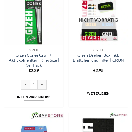
NICHT VORRÄTIG
GIZEH
GIZEH
Gizeh Cones Grün +
Gizeh Dreher-Box inkl.
Aktivkohlefilter | King Size |
Blättchen und Filter | GRÜN
3er Pack
€
2,29
€
2,95
Gizeh Cones Grün + Aktivkohlefilter | King Size | 3er Pack Menge
WEITERLESEN
IN DEN WARENKORB