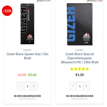
-33%
GIZEH
GIZEH
Gizeh Black Queen Size | 50x
Gizeh Black Special
Blatt
Zigarettenpapier
(Blaueschrift) | 100x Blatt
Ursprünglicher
Aktueller
Bewertet
€
0,90
€
0,60
€
1,20
Preis
Preis
mit
5
von
war:
ist:
5
€0,90
€0,60.
Gizeh Black Queen Size | 50x Blatt Menge
Gizeh Black Special Zigaretten
IN DEN WARENKORB
IN DEN WARENKORB