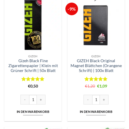
-9%
GIZEH
GIZEH
Gizeh Black Fine
GIZEH Black Original
Zigarettenpapier | Klein mit
Magnet Blättchen (Orangene
Grüner Schrift | 50x Blatt
Schrift) | 100x Blatt
Bewertet
Bewertet
Ursprünglicher
Aktueller
€
0,50
€
1,20
€
1,09
Preis
Preis
mit
5
von
mit
5
von
war:
ist:
5
5
€1,20
€1,09.
Gizeh Black Fine Zigarettenpapier | Klein mit Grüner Schrift | 50x Blatt
GIZEH Black Original Magnet 
IN DEN WARENKORB
IN DEN WARENKORB