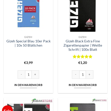
GIZEH
GIZEH
Gizeh Special Blau 10er Pack
Gizeh Black Extra Fine
| 10x 50 Blättchen
Zigarettenpapier | Weiße
Schrift | 100x Blatt
Bewertet
€
3,99
€
1,20
mit
5
von
5
Gizeh Special Blau 10er Pack | 10x 50 Blättchen Menge
Gizeh Black Extra Fine Zigare
IN DEN WARENKORB
IN DEN WARENKORB
Sale