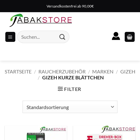
Zum
Versandkostenfrei ab 90,00€
Inhalt
springen
Suche
nach:
STARTSEITE
/
RAUCHERZUBEHÖR
/
MARKEN
/
GIZEH
/
GIZEH KURZE BLÄTTCHEN
FILTER