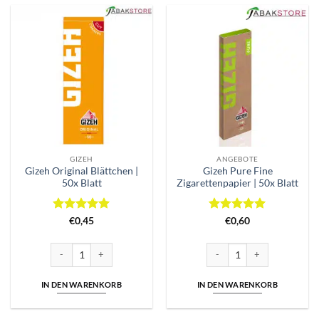
GIZEH
ANGEBOTE
Gizeh Original Blättchen |
Gizeh Pure Fine
50x Blatt
Zigarettenpapier | 50x Blatt
Bewertet
Bewertet
€
0,45
€
0,60
mit
5
von
mit
5
von
5
5
Gizeh Original Blättchen | 50x Blatt Menge
Gizeh Pure Fine Zigarettenpap
IN DEN WARENKORB
IN DEN WARENKORB