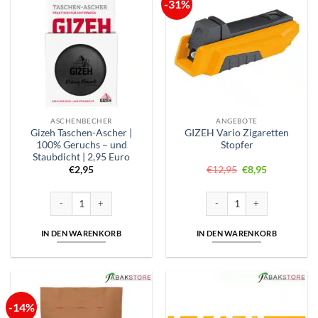
-31%
ASCHENBECHER
ANGEBOTE
Gizeh Taschen-Ascher |
GIZEH Vario Zigaretten
100% Geruchs – und
Stopfer
Staubdicht | 2,95 Euro
Ursprünglicher
Aktueller
€
2,95
€
12,95
€
8,95
Preis
Preis
war:
ist:
€12,95
€8,95.
Gizeh Taschen-Ascher | 100% Geruchs - und Staubdicht | 2,95 Euro Me
GIZEH Vario Zigaretten Stop
IN DEN WARENKORB
IN DEN WARENKORB
-14%