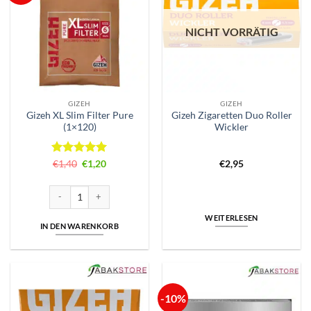
NICHT VORRÄTIG
GIZEH
GIZEH
Gizeh XL Slim Filter Pure
Gizeh Zigaretten Duo Roller
(1×120)
Wickler
Bewertet
Ursprünglicher
Aktueller
€
1,40
€
1,20
€
2,95
Preis
Preis
mit
5
von
war:
ist:
5
€1,40
€1,20.
Gizeh XL Slim Filter Pure (1x120) Menge
WEITERLESEN
IN DEN WARENKORB
-10%