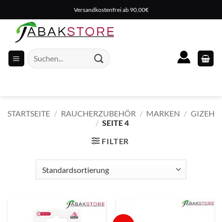
Zum
Versandkostenfrei ab 90,00€
Inhalt
springen
Suche
nach:
STARTSEITE
/
RAUCHERZUBEHÖR
/
MARKEN
/
GIZEH
/
SEITE 4
FILTER