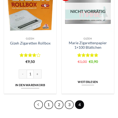
NICHT VORRÄTIG
GIZEH
GIZEH
Marie Zigarettenpapier
Gizeh Zigaretten Rollbox
1×100 Blättchen
Bewertet
Bewertet
Ursprünglicher
Aktueller
€
9,50
€
1,00
€
0,90
Preis
Preis
mit
4
mit
5
von
war:
ist:
von 5
5
€1,00
€0,90.
Gizeh Zigaretten Rollbox Menge
WEITERLESEN
IN DEN WARENKORB
1
2
3
4