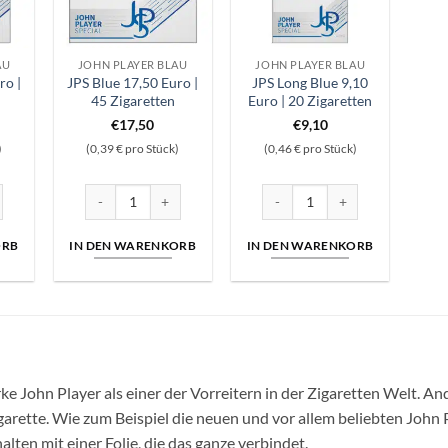
AU
JOHN PLAYER BLAU
JOHN PLAYER BLAU
ro |
JPS Blue 17,50 Euro |
JPS Long Blue 9,10
45 Zigaretten
Euro | 20 Zigaretten
€
17,50
€
9,10
)
(0,39 € pro Stück)
(0,46 € pro Stück)
Euro | 35 Zigaretten Menge
JPS Blue 17,50 Euro | 45 Zigaretten Menge
JPS Long Blue 9,10 Euro | 20 Z
ORB
IN DEN WARENKORB
IN DEN WARENKORB
rke John Player als einer der Vorreitern in der Zigaretten Welt. And
arette. Wie zum Beispiel die neuen und vor allem beliebten John 
lten mit einer Folie, die das ganze verbindet.