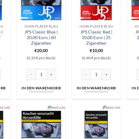
AU
JOHN PLAYER BLAU
JOHN PLAYER BLAU
JO
 |
JPS Classic Blue |
JPS Classic Red |
J
7
20,00 Euro | 60
10,00 Euro | 25
2
Zigaretten
Zigaretten
€
20,00
€
10,00
)
(0,33 € pro Stück)
(0,40 € pro Stück)
(
e | 10,00 Euro | 27 Zigaretten Menge
JPS Classic Blue | 20,00 Euro | 60 Zigaretten Menge
JPS Classic Red | 10,00 Euro | 
J
ORB
IN DEN WARENKORB
IN DEN WARENKORB
IN