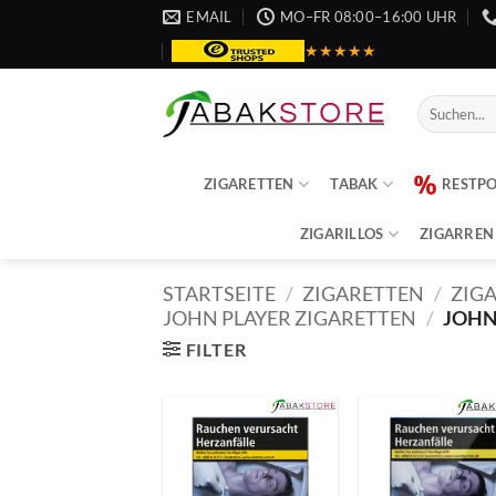
Zum
EMAIL
MO–FR 08:00–16:00 UHR
Inhalt
★★★★★
springen
Suche
nach:
ZIGARETTEN
TABAK
RESTP
ZIGARILLOS
ZIGARREN
STARTSEITE
/
ZIGARETTEN
/
ZIG
JOHN PLAYER ZIGARETTEN
/
JOHN
FILTER