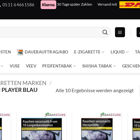
30 Tage später Zahlen
Versand mit
0511 64661586
OSTEN
DAUERAUFTRAG/ABO
E-ZIGARETTE
LIQUID
T
VUSE
VEEV
PFEIFENTABAK
SHISHA TABAK
GESCHE
ARETTEN MARKEN
/
 PLAYER BLAU
Alle 10 Ergebnisse werden angezeigt