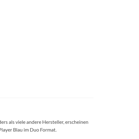
igaretten Menge
ers als viele andere Hersteller, erscheinen
Player Blau im Duo Format.