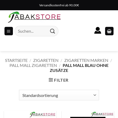
Zum
Versandkostenfrei ab 90,00€
Inhalt
springen
Suche
nach:
STARTSEITE
/
ZIGARETTEN
/
ZIGARETTEN MARKEN
/
PALL MALL ZIGARETTEN
/
PALL MALL BLAU OHNE
ZUSÄTZE
FILTER