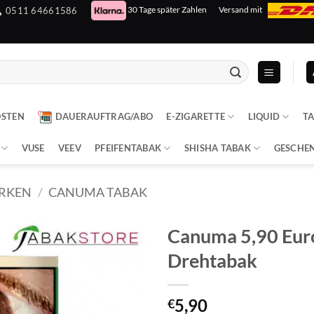
30 Tage später Zahlen
Versand mit
0511 64661586
OSTEN
DAUERAUFTRAG/ABO
E-ZIGARETTE
LIQUID
T
VUSE
VEEV
PFEIFENTABAK
SHISHA TABAK
GESCHE
RKEN
/
CANUMA TABAK
Canuma 5,90 Euro
Drehtabak
5,90
€