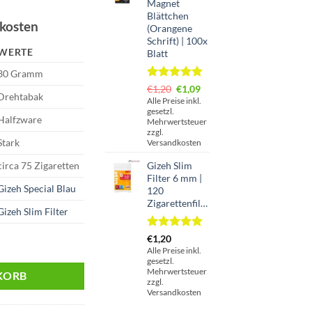
Magnet
Blättchen
dkosten
(Orangene
Schrift) | 100x
WERTE
Blatt
30 Gramm
Bewertet
1
Ursprünglicher
Aktueller
€
1,20
€
1,09
Drehtabak
mit
5.00
Preis
Preis
Alle Preise inkl.
von 5,
gesetzl.
war:
ist:
Halfzware
basierend
Mehrwertsteuer
€1,20
€1,09.
auf
zzgl.
Stark
Kundenbewertung
Versandkosten
Gizeh Slim
circa 75 Zigaretten
Filter 6 mm |
Gizeh Special Blau
120
Zigarettenfilter
Gizeh Slim Filter
Bewertet
1
€
1,20
ak Menge
mit
5.00
Alle Preise inkl.
von 5,
gesetzl.
basierend
Mehrwertsteuer
KORB
auf
zzgl.
Kundenbewertung
Versandkosten