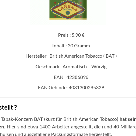
Preis : 5,90 €
Inhalt : 30 Gramm
Hersteller : British American Tobacco ( BAT )
Geschmack : Aromatisch – Würzig
EAN : 42386896
EAN Gebinde: 4031300285329
ellt ?
 Tabak-Konzern BAT (kurz für British American Tobacco)
hat sei
en
. Hier sind etwa 1400 Arbeiter angestellt, die rund 40 Millia
ülsen und ausgefallene Packungsformate hergestellt.