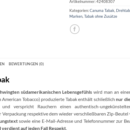
Artikelnummer:
42408307
Kategorien:
Canuma Tabak
,
Drehta
Marken
,
Tabak ohne Zusätze
NEN
BEWERTUNGEN (0)
bak
chwingten südamerikanischen Lebensgefühls
wird man an eine
 American Tobacco) produzierte Tabak enthält schließlich
nur di
und verspricht Rauchern einen authentisch-ungekünstelten
er Verpackung respektive dem wieder verschließbaren Zip-Beutel w
lungstext
sowie eine E-Mail-Adresse und Telefonnummer zur Bea
 verdient auf jeden Fall Respekt
.