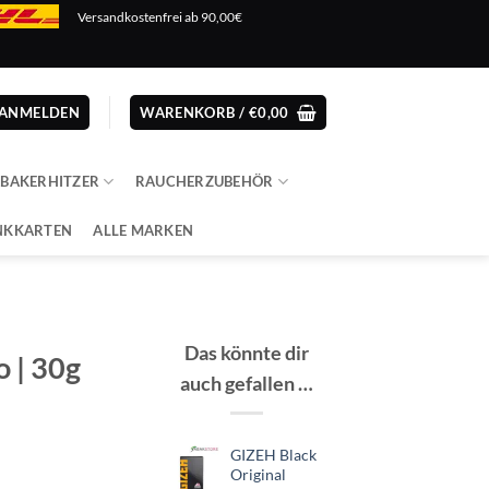
Versandkostenfrei ab 90,00€
ANMELDEN
WARENKORB /
€
0,00
ABAKERHITZER
RAUCHERZUBEHÖR
NKKARTEN
ALLE MARKEN
Das könnte dir
 | 30g
auch gefallen …
GIZEH Black
Original