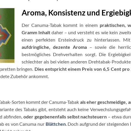
Aroma, Konsistenz und Ergiebig
Der Canuma-Tabak kommt in einem
praktischen, w
Gramm Inhalt
daher – und versteht es wie kein zweit
einen perfekten Ersteindruck zu hinterlassen. M
aufdringliche, dezente Aroma
– sowie die herrlich
bestmögliches Drehverhalten sorgt. Die Ergiebigke
schlechter als bei vielen anderen Drehtabak-Produkten
garetten bringen.
Dies entspricht einem Preis von 6,5 Cent pro 
ndete Zubehör ankommt.
n Tabak-Sorten kommt der Canuma-Tabak
als eher geschmeidige, 
Variante des Tabaks gibt, entsteht auch keine Verwechslungsgefa
d abfinden,
oder gegebenenfalls selbst nachsteuern
– etwa durc
 gab es von Canuma nur
Blättchen
. Doch aufgrund der steigenden 