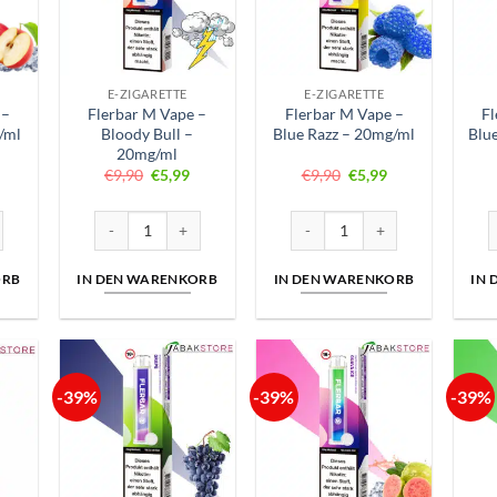
E-ZIGARETTE
E-ZIGARETTE
 –
Flerbar M Vape –
Flerbar M Vape –
Fl
/ml
Bloody Bull –
Blue Razz – 20mg/ml
Blu
20mg/ml
nglicher
ktueller
Ursprünglicher
Aktueller
Ursprünglicher
Aktueller
€
9,90
€
5,99
€
9,90
€
5,99
reis
Preis
Preis
Preis
Preis
st:
war:
ist:
war:
ist:
5,99.
€9,90
€5,99.
€9,90
€5,99.
 – Apple Ice – 20mg/ml Menge
Flerbar M Vape – Bloody Bull – 20mg/ml Menge
Flerbar M Vape – Blue Razz – 
F
ORB
IN DEN WARENKORB
IN DEN WARENKORB
IN
-39%
-39%
-39%