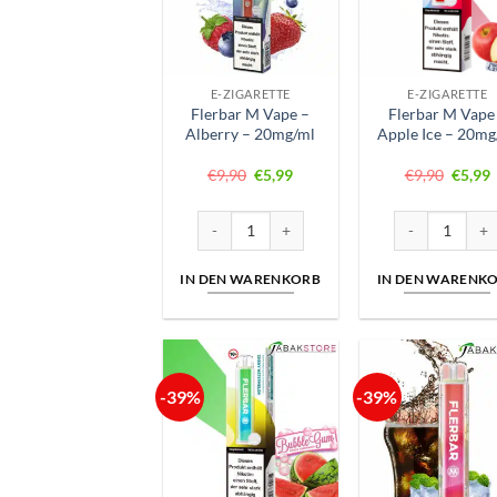
E-ZIGARETTE
E-ZIGARETTE
Flerbar M Vape –
Flerbar M Vape
Alberry – 20mg/ml
Apple Ice – 20mg
Ursprünglicher
Aktueller
Ursprü
A
€
9,90
€
5,99
€
9,90
€
5,99
Preis
Preis
Preis
P
war:
ist:
war:
i
€9,90
€5,99.
€9,90
€
Flerbar M Vape – Alberry – 20mg/ml Menge
Flerbar M Vape
IN DEN WARENKORB
IN DEN WARENK
-39%
-39%