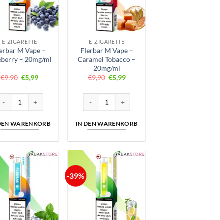
E-ZIGARETTE
E-ZIGARETTE
erbar M Vape –
Flerbar M Vape –
eberry – 20mg/ml
Caramel Tobacco –
20mg/ml
Ursprünglicher
Aktueller
Ursprünglicher
Aktueller
€
9,90
€
5,99
€
9,90
€
5,99
Preis
Preis
Preis
Preis
war:
ist:
war:
ist:
€9,90
€5,99.
€9,90
€5,99.
20mg/ml Menge
lerbar M Vape – Blueberry – 20mg/ml Menge
Flerbar M Vape – Caramel Tobacco – 20mg/ml 
 DEN WARENKORB
IN DEN WARENKORB
-39%