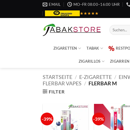
Zum
EMAIL
MO–FR 08:00–16:00 UHR
Inhalt
★★★★★
springen
Suche
nach:
ZIGARETTEN
TABAK
RESTP
ZIGARILLOS
ZIGARREN
STARTSEITE
/
E-ZIGARETTE
/
EIN
FLERBAR VAPES
/
FLERBAR M
FILTER
-39%
-39%