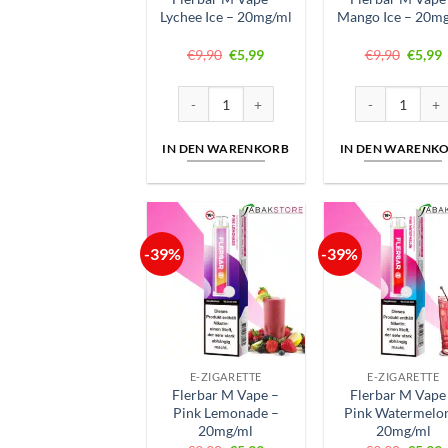
Lychee Ice – 20mg/ml
Mango Ice – 20m
Ursprünglicher
Aktueller
Ursprü
A
€
9,90
€
5,99
€
9,90
€
5,99
Preis
Preis
Preis
P
war:
ist:
war:
i
€9,90
€5,99.
€9,90
€
Flerbar M Vape – Lychee Ice – 20mg/ml Menge
Flerbar M Vape
IN DEN WARENKORB
IN DEN WARENK
-39%
-39%
E-ZIGARETTE
E-ZIGARETTE
Flerbar M Vape –
Flerbar M Vape
Pink Lemonade –
Pink Watermelo
20mg/ml
20mg/ml