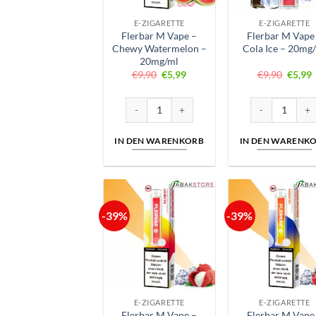
E-ZIGARETTE
E-ZIGARETTE
Flerbar M Vape –
Flerbar M Vape
Chewy Watermelon –
Cola Ice – 20mg
20mg/ml
Ursprünglicher
Aktueller
Ursprü
A
€
9,90
€
5,99
€
9,90
€
5,99
Preis
Preis
Preis
P
war:
ist:
war:
i
€9,90
€5,99.
€9,90
€
Flerbar M Vape – Chewy Watermelon – 20mg
Flerbar M Vape
IN DEN WARENKORB
IN DEN WARENK
-39%
-39%
E-ZIGARETTE
E-ZIGARETTE
Flerbar M Vape –
Flerbar M Vape