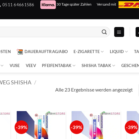
30 Tage später Zahlen
Versand mit
0511 64661586
OSTEN
DAUERAUFTRAG/ABO
E-ZIGARETTE
LIQUID
T
VUSE
VEEV
PFEIFENTABAK
SHISHA TABAK
GESCHE
WEG SHISHA
/
Alle 23 Ergebnisse werden angezeigt
-39%
-39%
-39%