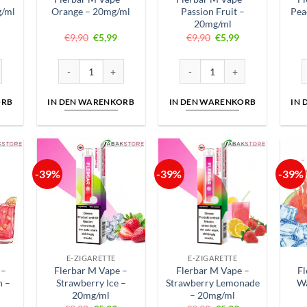
g/ml
Orange – 20mg/ml
Passion Fruit –
Pea
20mg/ml
nglicher
ktueller
Ursprünglicher
Aktueller
Ursprünglicher
Aktueller
€
9,90
€
5,99
€
9,90
€
5,99
reis
Preis
Preis
Preis
Preis
st:
war:
ist:
war:
ist:
5,99.
€9,90
€5,99.
€9,90
€5,99.
 – Mango Ice – 20mg/ml Menge
Flerbar M Vape – Orange – 20mg/ml Menge
Flerbar M Vape – Passion Frui
F
ORB
IN DEN WARENKORB
IN DEN WARENKORB
IN
-39%
-39%
-39%
E-ZIGARETTE
E-ZIGARETTE
 –
Flerbar M Vape –
Flerbar M Vape –
Fl
n –
Strawberry Ice –
Strawberry Lemonade
Wa
20mg/ml
– 20mg/ml