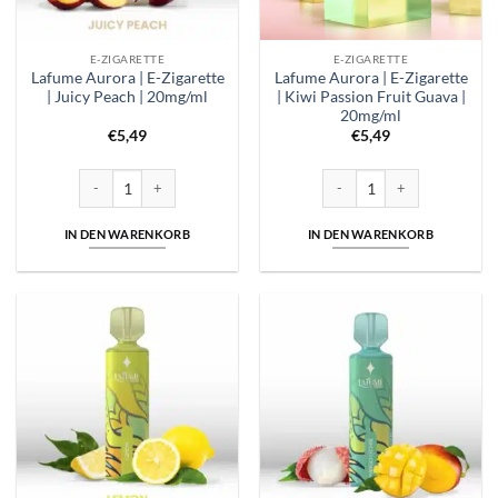
E-ZIGARETTE
E-ZIGARETTE
Lafume Aurora | E-Zigarette
Lafume Aurora | E-Zigarette
| Juicy Peach | 20mg/ml
| Kiwi Passion Fruit Guava |
20mg/ml
€
5,49
€
5,49
Lafume Aurora | E-Zigarette | Juicy Peach | 20mg/ml Menge
Lafume Aurora | E-Zigarette |
IN DEN WARENKORB
IN DEN WARENKORB