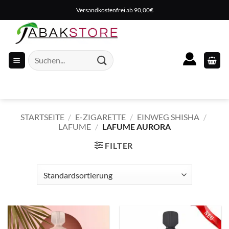
Zum
Versandkostenfrei ab 90,00€
Inhalt
springen
Suche
nach:
STARTSEITE
/
E-ZIGARETTE
/
EINWEG SHISHA
/
LAFUME
/
LAFUME AURORA
FILTER