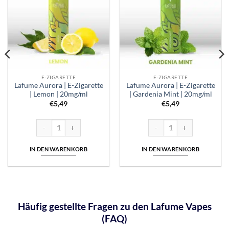
E-ZIGARETTE
E-ZIGARETTE
Lafume Aurora | E-Zigarette
Lafume Aurora | E-Zigarette
| Lemon | 20mg/ml
| Gardenia Mint | 20mg/ml
€
5,49
€
5,49
e | Watermelon | 20mg/ml Menge
Lafume Aurora | E-Zigarette | Lemon | 20mg/ml Menge
Lafume Aurora | E-Zigarette 
IN DEN WARENKORB
IN DEN WARENKORB
Häufig gestellte Fragen zu den Lafume Vapes
(FAQ)