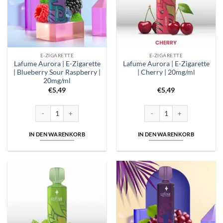
E-ZIGARETTE
E-ZIGARETTE
Lafume Aurora | E-Zigarette
Lafume Aurora | E-Zigarette
| Blueberry Sour Raspberry |
| Cherry | 20mg/ml
20mg/ml
€
5,49
€
5,49
Lafume Aurora | E-Zigarette | Blueberry Sour Raspberry | 20mg/ml Men
Lafume Aurora | E-Zigarette 
IN DEN WARENKORB
IN DEN WARENKORB