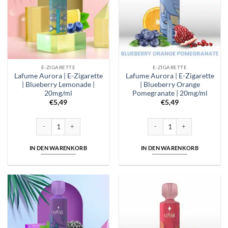
E-ZIGARETTE
E-ZIGARETTE
Lafume Aurora | E-Zigarette
Lafume Aurora | E-Zigarette
| Blueberry Lemonade |
| Blueberry Orange
20mg/ml
Pomegranate | 20mg/ml
€
5,49
€
5,49
Lafume Aurora | E-Zigarette | Blueberry Lemonade | 20mg/ml Menge
Lafume Aurora | E-Zigarette 
IN DEN WARENKORB
IN DEN WARENKORB