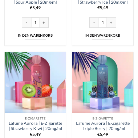
| Sour Apple | 20mg/ml
| Strawberry Ice | 20mg/ml
€
5,49
€
5,49
Lafume Aurora | E-Zigarette | Sour Apple | 20mg/ml Menge
Lafume Aurora | E-Zigarette |
IN DEN WARENKORB
IN DEN WARENKORB
E-ZIGARETTE
E-ZIGARETTE
Lafume Aurora | E-Zigarette
Lafume Aurora | E-Zigarette
| Strawberry Kiwi | 20mg/ml
| Triple Berry | 20mg/ml
€
5,49
€
5,49