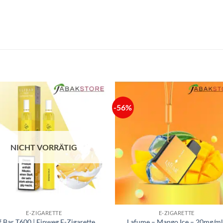
-56%
NICHT VORRÄTIG
E-ZIGARETTE
E-ZIGARETTE
f Bar T600 | Einweg E-Zigarette
Lafume – Mango Ice – 20mg/ml 