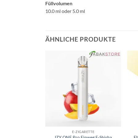
Füllvolumen
10.0 ml oder 5.0 ml
ÄHNLICHE PRODUKTE
GARETTE
E-ZIGARETTE
nweg E-Zigarette
IZY ONE Pro Einweg E-Shisha
El