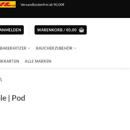
Versandkostenfrei ab 90,00€
ANMELDEN
WARENKORB /
€
0,00
ABAKERHITZER
RAUCHERZUBEHÖR
NKKARTEN
ALLE MARKEN
A
le | Pod
cher
eller