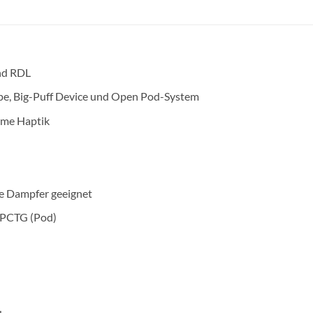
nd RDL
pe, Big-Puff Device und Open Pod-System
me Haptik
te Dampfer geeignet
 PCTG (Pod)