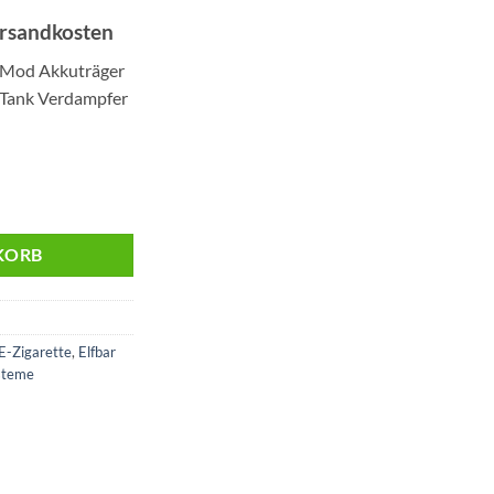
ersandkosten
90.
 Mod Akkuträger
 Tank Verdampfer
kkuträger Menge
KORB
E-Zigarette
,
Elfbar
steme