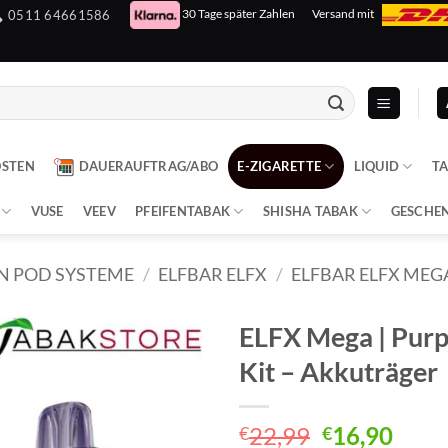
30 Tage später Zahlen
Versand mit
0511 64661586
OSTEN
DAUERAUFTRAG/ABO
E-ZIGARETTE
LIQUID
T
VUSE
VEEV
PFEIFENTABAK
SHISHA TABAK
GESCHE
N POD SYSTEME
/
ELFBAR ELFX
/
ELFBAR ELFX MEG
ELFX Mega | Purp
Kit – Akkuträger
Ursprüngli
Aktu
22,99
16,90
€
€