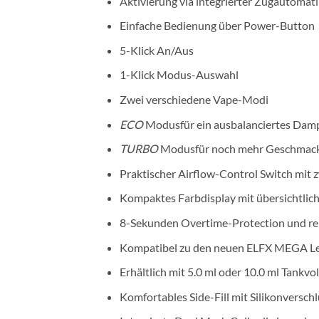
Aktivierung via integrierter Zugautomati
Einfache Bedienung über Power-Button
5-Klick An/Aus
1-Klick Modus-Auswahl
Zwei verschiedene Vape-Modi
ECO
Modusfür ein ausbalanciertes Damp
TURBO
Modusfür noch mehr Geschmack,
Praktischer Airflow-Control Switch mit 
Kompaktes Farbdisplay mit übersichtli
8-Sekunden Overtime-Protection und re
Kompatibel zu den neuen ELFX MEGA L
Erhältlich mit 5.0 ml oder 10.0 ml Tankv
Komfortables Side-Fill mit Silikonversch