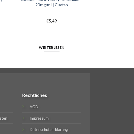
20mg/ml | Cuatro
r
r
€
5,49
0mg/ml | Cuatro Menge
WEITERLESEN
Rechtliches
AGB
sten
Impressum
Datenschutzerklärung