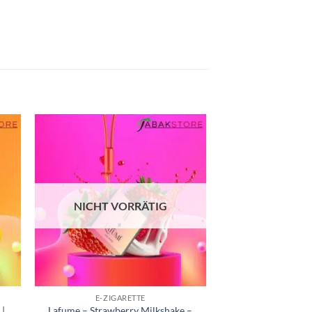
NICHT VORRÄTIG
E-ZIGARETTE
|
Lafume – Strawberry Milkshake –