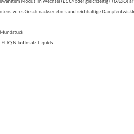
h gewähltem Modus im Wechsel (
ECO
) oder gleichzeitig (
TURBO
) a
 intensiveres Geschmackserlebnis und reichhaltige Dampfentwick
s Mundstück
LFLIQ Nikotinsalz-Liquids