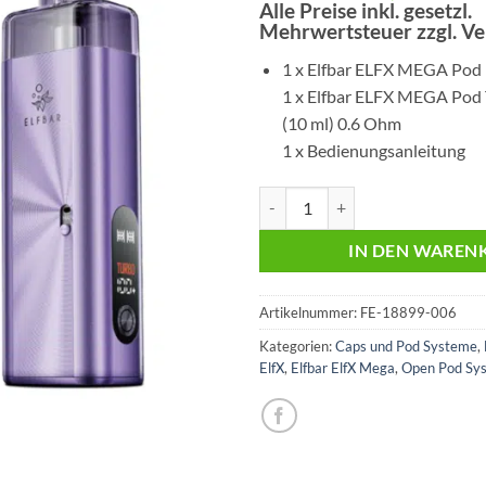
Preis
Preis
Alle Preise inkl. gesetzl.
Mehrwertsteuer zzgl. V
war:
ist:
€22,99
€16,
1 x Elfbar ELFX MEGA Pod
1 x Elfbar ELFX MEGA Pod
(10 ml) 0.6 Ohm
1 x Bedienungsanleitung
ELFX Mega | Purple | Pod Kit - A
IN DEN WAREN
Artikelnummer:
FE-18899-006
Kategorien:
Caps und Pod Systeme
,
ElfX
,
Elfbar ElfX Mega
,
Open Pod Sy