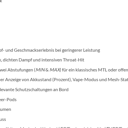
k
f- und Geschmackserlebnis bei geringerer Leistung
 dichten Dampf und intensiven Throat-Hit
zwei Abstufungen (
MIN
&
MAX
) für ein klassisches MTL oder of
cher Anzeige von Akkustand (Prozent), Vape-Modus und Mesh-Sta
levante Schutzschaltungen an Bord
eer-Pods
olumen
luss