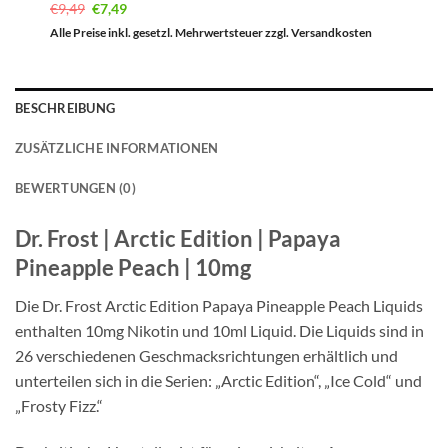
Ursprünglicher
Aktueller
€
9,49
€
7,49
Preis
Preis
war:
ist:
Alle Preise inkl. gesetzl. Mehrwertsteuer zzgl. Versandkosten
€9,49
€7,49.
BESCHREIBUNG
ZUSÄTZLICHE INFORMATIONEN
BEWERTUNGEN (0)
Dr. Frost | Arctic Edition | Papaya
Pineapple Peach | 10mg
Die Dr. Frost Arctic Edition Papaya Pineapple Peach Liquids
enthalten 10mg Nikotin und 10ml Liquid. Die Liquids sind in
26 verschiedenen Geschmacksrichtungen erhältlich und
unterteilen sich in die Serien: „Arctic Edition“, „Ice Cold“ und
„Frosty Fizz.“