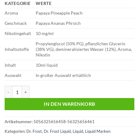
KATEGORIE
WERTE
Aroma
Papaya Pineapple Peach
Geschmack
Papaya Ananas Pfirsich
Nikotingehalt
10 mg/ml
Propylenglycol (50% PG), pflanzliches Glycerin
Inhaltsstoffe
(38% VG), demineralisiertes Wasser (12%), Aroma,
Nikotin
Inhalt
10ml liquid
Auswahl
In großer Auswahl erhältlich
Dr. Frost | Arctic Edition | Papaya Pineapple Peach | 10mg Menge
IN DEN WARENKORB
Artikelnummer:
5056325656458-56325656461
Kategorien:
Dr. Frost
,
Dr. Frost Liquid
,
Liquid
,
Liquid Marken