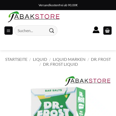
Zum
Versandkostenfrei ab 90,00€
Inhalt
springen
Suche
nach:
STARTSEITE
/
LIQUID
/
LIQUID MARKEN
/
DR. FROST
/
DR. FROST LIQUID