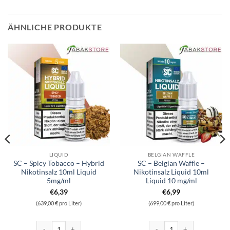
ÄHNLICHE PRODUKTE
LIQUID
BELGIAN WAFFLE
SC – Spicy Tobacco – Hybrid
SC – Belgian Waffle –
Nikotinsalz 10ml Liquid
Nikotinsalz Liquid 10ml
5mg/ml
Liquid 10 mg/ml
€
6,39
€
6,99
(639,00 € pro Liter)
(699,00 € pro Liter)
nge
ikotinsalz 10ml Liquid 5mg/ml Menge
SC - Spicy Tobacco - Hybrid Nikotinsalz 10ml Liquid 5mg/ml Menge
SC - Belgian Waffle - Nikotins