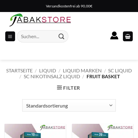
Zum
Versandkostenfrei ab 90,00€
Inhalt
springen
Suche
nach:
STARTSEITE
/
LIQUID
/
LIQUID MARKEN
/
SC LIQUID
/
SC NIKOTINSALZ LIQUID
/
FRUIT BASKET
FILTER