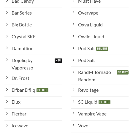
Bad Candy
Must Have
Bar Series
Overvape
Big Bottle
Oxva Liquid
Crystal SKE
Owliq Liquid
Dampflion
Pod Salt
Dojoliq by
Pod Salt
Vaporesso
RandM Tornado
Dr. Frost
Random
Elfbar Elfliq
Revoltage
Elux
SC Liquid
Flerbar
Vampire Vape
Icewave
Vozol