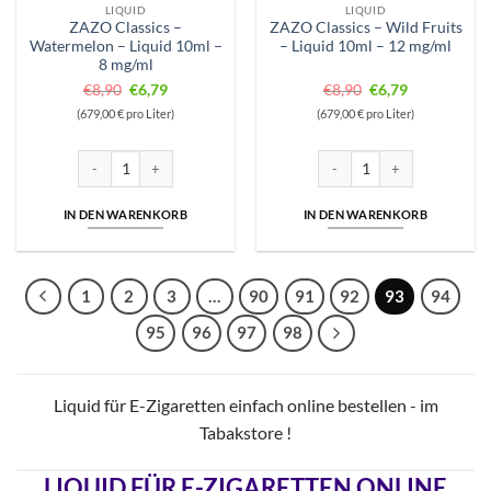
LIQUID
LIQUID
ZAZO Classics –
ZAZO Classics – Wild Fruits
Watermelon – Liquid 10ml –
– Liquid 10ml – 12 mg/ml
8 mg/ml
Ursprünglicher
Aktueller
Ursprünglicher
Aktueller
€
8,90
€
6,79
€
8,90
€
6,79
Preis
Preis
Preis
Preis
(679,00 € pro Liter)
(679,00 € pro Liter)
war:
ist:
war:
ist:
€8,90
€6,79.
€8,90
€6,79.
ZAZO Classics – Watermelon – Liquid 10ml - 8 mg/ml Menge
ZAZO Classics – Wild Fruits –
IN DEN WARENKORB
IN DEN WARENKORB
1
2
3
…
90
91
92
93
94
95
96
97
98
Liquid für E-Zigaretten einfach online bestellen - im
Tabakstore !
LIQUID FÜR E-ZIGARETTEN ONLINE