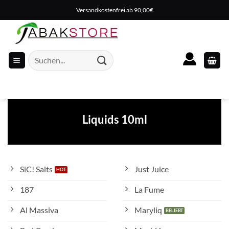
Zum
Versandkostenfrei ab 90,00€
Inhalt
springen
Suche
nach:
Liquids 10ml
SiC! Salts
Just Juice
187
La Fume
Al Massiva
Maryliq