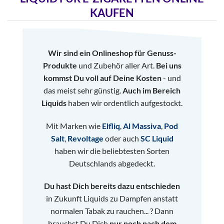
KAUFEN
Wir sind ein Onlineshop für Genuss-
Produkte
und Zubehör aller Art.
Bei uns
kommst Du voll auf Deine Kosten
- und
das meist sehr günstig.
Auch im Bereich
Liquids
haben wir ordentlich aufgestockt.
Mit Marken wie
Elfliq
,
Al Massiva
,
Pod
Salt
,
Revoltage
oder auch
SC Liquid
haben wir die beliebtesten Sorten
Deutschlands abgedeckt.
Du hast Dich bereits dazu entschieden
in Zukunft Liquids zu Dampfen anstatt
normalen Tabak zu rauchen... ? Dann
brauchst Du Dich
nur noch nach dem