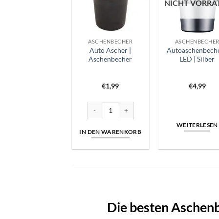
NICHT VORRÄ
ASCHENBECHER
ASCHENBECHE
Auto Ascher |
Autoaschenbeche
Aschenbecher
LED | Silber
€
1,99
€
4,99
Auto Ascher | Aschenbecher Menge
WEITERLESEN
IN DEN WARENKORB
Die besten Aschenbe