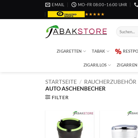
Zum
EMAIL
MO–FR 08:00–16:00 UHR
Inhalt
★★★★★
springen
Suche
nach:
ZIGARETTEN
TABAK
RESTP
ZIGARILLOS
ZIGARREN
STARTSEITE
/
RAUCHERZUBEHÖR
AUTO ASCHENBECHER
FILTER