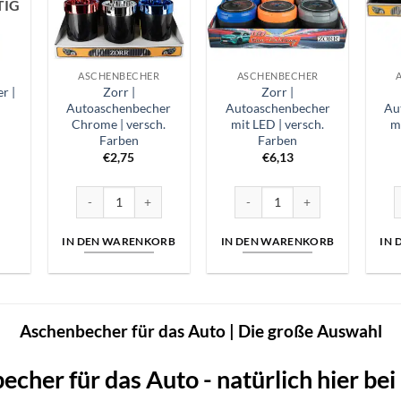
TIG
R
ASCHENBECHER
ASCHENBECHER
r |
Zorr |
Zorr |
Autoaschenbecher
Autoaschenbecher
Au
Chrome | versch.
mit LED | versch.
mi
Farben
Farben
€
2,75
€
6,13
Zorr | Autoaschenbecher Chrome | versch. Farben Menge
Zorr | Autoaschenbecher mit LE
Z
IN DEN WARENKORB
IN DEN WARENKORB
IN
Aschenbecher für das Auto | Die große Auswahl
cher für das Auto - natürlich hier bei