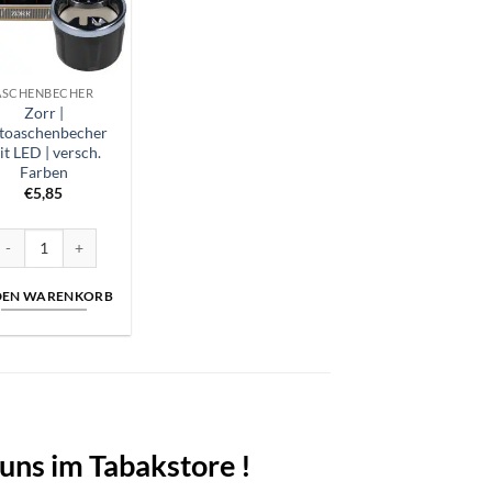
ASCHENBECHER
Zorr |
toaschenbecher
t LED | versch.
Farben
€
5,85
D | versch. Farben Menge
orr | Autoaschenbecher mit LED | versch. Farben Menge
 DEN WARENKORB
 uns im Tabakstore !