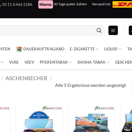
30 Tage später Zahlen
Versand mit
0511 64661586
OSTEN
DAUERAUFTRAG/ABO
E-ZIGARETTE
LIQUID
T
VUSE
VEEV
PFEIFENTABAK
SHISHA TABAK
GESCHE
/
ASCHENBECHER
/
Alle 5 Ergebnisse werden angezeigt