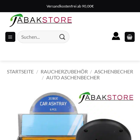
Zum
Versandkostenfrei ab 90,00€
Inhalt
springen
Suche
nach:
STARTSEITE
/
RAUCHERZUBEHÖR
/
ASCHENBECHER
/
AUTO ASCHENBECHER