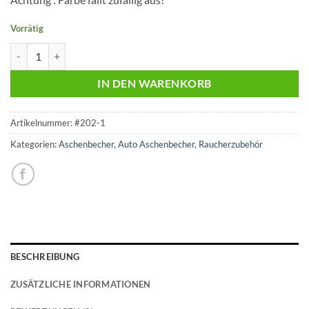
Vorrätig
Zorr | Autoaschenbecher mit LED | versch. Farben Menge
IN DEN WARENKORB
Artikelnummer:
#202-1
Kategorien:
Aschenbecher
,
Auto Aschenbecher
,
Raucherzubehör
BESCHREIBUNG
ZUSÄTZLICHE INFORMATIONEN