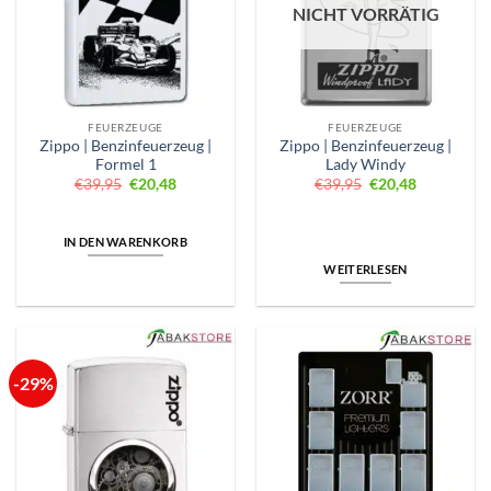
NICHT VORRÄTIG
FEUERZEUGE
FEUERZEUGE
Zippo | Benzinfeuerzeug |
Zippo | Benzinfeuerzeug |
Formel 1
Lady Windy
Ursprünglicher
Aktueller
Ursprünglicher
Aktueller
€
39,95
€
20,48
€
39,95
€
20,48
Preis
Preis
Preis
Preis
war:
ist:
war:
ist:
€39,95
€20,48.
€39,95
€20,48.
IN DEN WARENKORB
WEITERLESEN
-29%