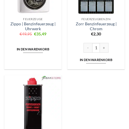
FEUERZEUGE
FEUERZEUGBENZIN
Zippo | Benzinfeuerzeug |
Zorr Benzinfeuerzeug |
Uhrwerk
Chrom
Ursprünglicher
Aktueller
€
49,95
€
35,49
€
2,30
Preis
Preis
war:
ist:
€49,95
€35,49.
Zorr Benzinfeuerzeug | Chro
IN DEN WARENKORB
IN DEN WARENKORB