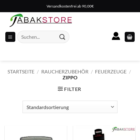
Zum
Versandkostenfrei ab 90,00€
Inhalt
springen
Suche
nach:
STARTSEITE
/
RAUCHERZUBEHÖR
/
FEUERZEUGE
/
ZIPPO
FILTER