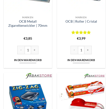
MARKEN
MARKEN
OCB Metall
OCB | Roller | Cristal
Zigarettenwickler | 70mm
Bewertet
€
3,85
€
3,99
mit
5
von
5
OCB Metall Zigarettenwickler | 70mm Menge
OCB | Roller | Cristal Menge
IN DEN WARENKORB
IN DEN WARENKORB