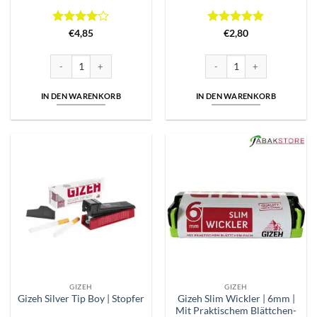
Bewertet
Bewertet
€
4,85
€
2,80
mit
4
mit
5
von
von 5
5
Convent Stopfgerät Menge
Gizeh Rollfix Wickler | 8mm 
IN DEN WARENKORB
IN DEN WARENKORB
GIZEH
GIZEH
Gizeh Slim Wickler | 6mm |
Gizeh Silver Tip Boy | Stopfer
Mit Praktischem Blättchen-