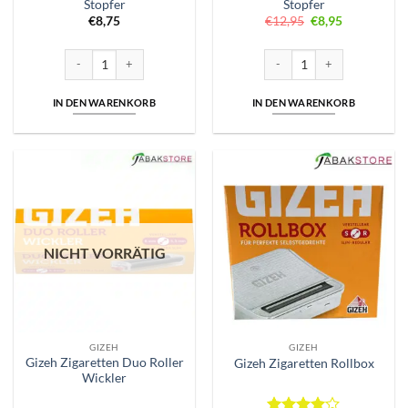
Stopfer
Stopfer
Ursprünglicher
Aktueller
€
8,75
€
12,95
€
8,95
Preis
Preis
war:
ist:
€12,95
€8,95.
GIZEH Special Tip Duo Stopfer Menge
GIZEH Vario Zigaretten Stop
IN DEN WARENKORB
IN DEN WARENKORB
NICHT VORRÄTIG
GIZEH
GIZEH
Gizeh Zigaretten Duo Roller
Gizeh Zigaretten Rollbox
Wickler