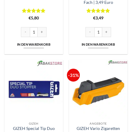
Fach | 3,49 Euro
Bewertet
Bewertet
€
5,80
€
3,49
mit
5
von
mit
5
von
5
5
Gizeh Silver Tip Boy | Stopfer Menge
Gizeh Slim Wickler | 6mm | M
IN DEN WARENKORB
IN DEN WARENKORB
-31%
GIZEH
ANGEBOTE
GIZEH Special Tip Duo
GIZEH Vario Zigaretten