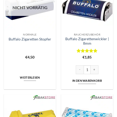
NICHT VORRÄTIG
NORMALE
RAUCHERZUBEHÖR
Buffalo Zigarettenwickler |
Buffalo Zigaretten Stopfer
8mm
Bewertet
€
4,50
€
1,85
mit
5
von
5
Buffalo Zigarettenwickler | 
WEITERLESEN
IN DEN WARENKORB