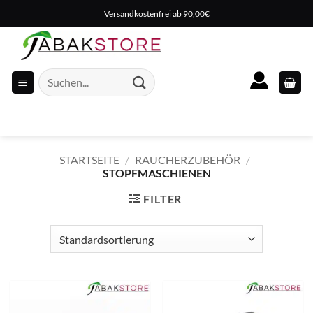
Zum
Versandkostenfrei ab 90,00€
Inhalt
springen
Suche
nach:
STARTSEITE
/
RAUCHERZUBEHÖR
/
STOPFMASCHIENEN
FILTER