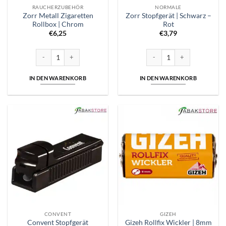
RAUCHERZUBEHÖR
NORMALE
Zorr Metall Zigaretten
Zorr Stopfgerät | Schwarz –
Rollbox | Chrom
Rot
€
6,25
€
3,79
Zorr Metall Zigaretten Rollbox | Chrom Menge
Zorr Stopfgerät | Schwarz - R
IN DEN WARENKORB
IN DEN WARENKORB
CONVENT
GIZEH
Convent Stopfgerät
Gizeh Rollfix Wickler | 8mm