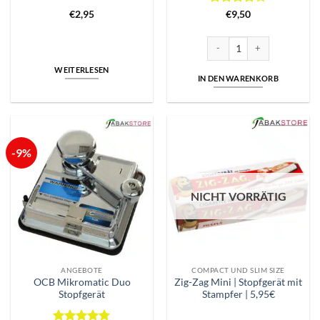
Bewertet
€
2,95
€
9,50
mit
4
von 5
Gizeh Zigaretten Rollbox Men
WEITERLESEN
IN DEN WARENKORB
-9%
NICHT VORRÄTIG
ANGEBOTE
COMPACT UND SLIM SIZE
OCB Mikromatic Duo
Zig-Zag Mini | Stopfgerät mit
Stopfgerät
Stampfer | 5,95€