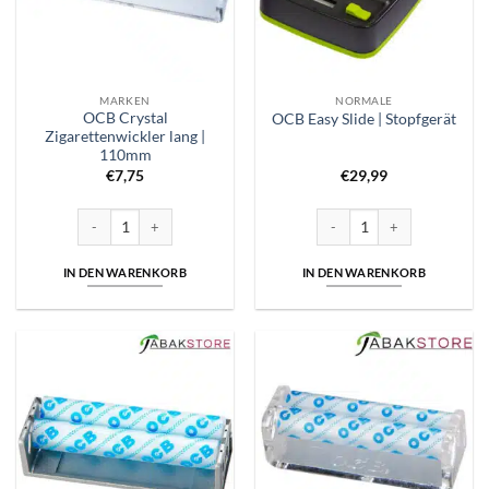
MARKEN
NORMALE
OCB Crystal
OCB Easy Slide | Stopfgerät
Zigarettenwickler lang |
110mm
€
7,75
€
29,99
OCB Crystal Zigarettenwickler lang | 110mm Menge
OCB Easy Slide | Stopfgerät 
IN DEN WARENKORB
IN DEN WARENKORB