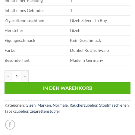
Inhalt einer Packung
1
Inhalt eines Gebindes
1
Zigarettenmaschinen
Gizeh Silver Tip Boy
Hersteller
Gizeh
Eigengeschmack
Kein Geschmack
Farbe
Dunkel Rot/ Schwarz
Besonderheit
Made in Germany
Gizeh Silver Tip Boy | Stopfer Menge
IN DEN WARENKORB
Kategorien:
Gizeh
,
Marken
,
Normale
,
Raucherzubehör
,
Stopfmaschienen
,
Tabakzubehör
,
zigarettenstopfer