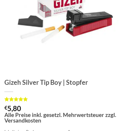
Gizeh Silver Tip Boy | Stopfer
Bewertet
1
5,80
€
mit
5
von
Alle Preise inkl. gesetzl. Mehrwertsteuer zzgl.
5, basierend
Versandkosten
auf
Kundenbewertung