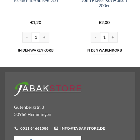
John Player Rot Hülsen
Break Filterhülsen 200
200er
€
1,20
€
2,00
1x120) Menge
Break Filterhülsen 200 Menge
John Player Rot Hülsen 200e
IN DEN WARENKORB
IN DEN WARENKORB
Gutenbergstr. 3
30966 Hemmingen
0511 64661586
INFO@TABAKSTORE.DE