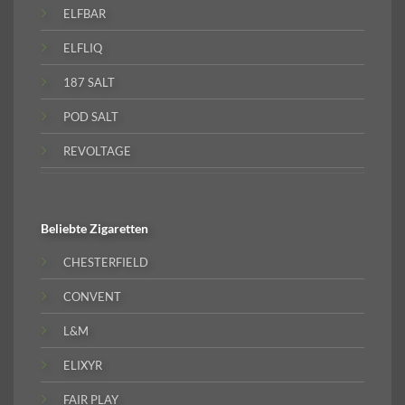
ELFBAR
ELFLIQ
187 SALT
POD SALT
REVOLTAGE
Beliebte
Zigaretten
CHESTERFIELD
CONVENT
L&M
ELIXYR
FAIR PLAY