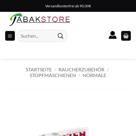
Zum
Versandkostenfrei ab 90,00€
Inhalt
springen
Suche
nach:
STARTSEITE
/
RAUCHERZUBEHÖR
/
STOPFMASCHIENEN
/
NORMALE