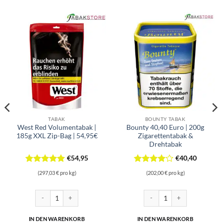
TABAK
BOUNTY TABAK
West Red Volumentabak |
Bounty 40,40 Euro | 200g
185g XXL Zip-Bag | 54,95€
Zigarettentabak &
Drehtabak
€
54,95
€
40,40
Bewertet
Bewertet
(297,03 € pro kg)
(202,00 € pro kg)
mit
5
von
mit
4
5
von 5
5 Euro | 230g Volumentabak Menge
West Red Volumentabak | 185g XXL Zip-Bag | 54,95€ Menge
Bounty 40,40 Euro | 200g Zi
IN DEN WARENKORB
IN DEN WARENKORB