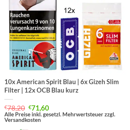
10x American Spirit Blau | 6x Gizeh Slim
Filter | 12x OCB Blau kurz
Ursprünglicher
Aktueller
78,20
71,60
€
€
Preis
Preis
Alle Preise inkl. gesetzl. Mehrwertsteuer zzgl.
Versandkosten
war:
ist:
€78,20
€71,60.