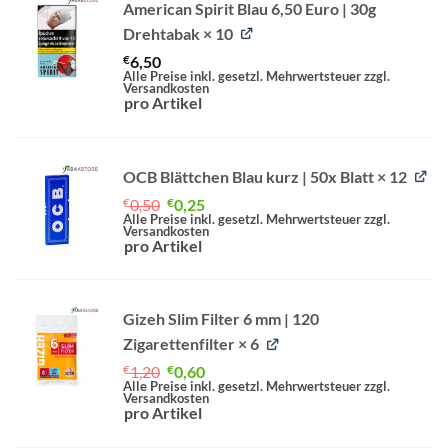
American Spirit Blau 6,50 Euro | 30g
Drehtabak
× 10
€
6,50
Alle Preise inkl. gesetzl. Mehrwertsteuer zzgl.
Versandkosten
pro Artikel
OCB Blättchen Blau kurz | 50x Blatt
× 12
Ursprünglicher
Aktueller
€
0,50
€
0,25
Preis
Preis
Alle Preise inkl. gesetzl. Mehrwertsteuer zzgl.
Versandkosten
war:
ist:
pro Artikel
€0,50
€0,25.
Gizeh Slim Filter 6 mm | 120
Zigarettenfilter
× 6
Ursprünglicher
Aktueller
€
1,20
€
0,60
Preis
Preis
Alle Preise inkl. gesetzl. Mehrwertsteuer zzgl.
Versandkosten
war:
ist:
pro Artikel
€1,20
€0,60.