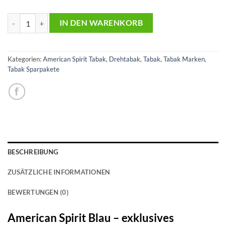
10x American Spirit Blau | 6x Gizeh Slim Filter | 12x OCB Blau kurz 
IN DEN WARENKORB
Kategorien:
American Spirit Tabak
,
Drehtabak
,
Tabak
,
Tabak Marken
,
Tabak Sparpakete
BESCHREIBUNG
ZUSÄTZLICHE INFORMATIONEN
BEWERTUNGEN (0)
American Spirit Blau – exklusives