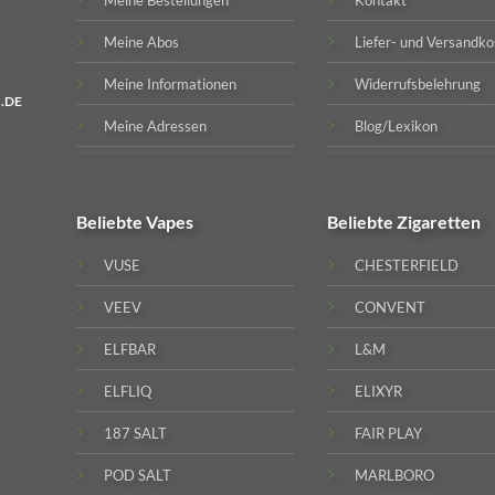
Meine Bestellungen
Kontakt
Meine Abos
Liefer- und Versandko
Meine Informationen
Widerrufsbelehrung
.DE
Meine Adressen
Blog/Lexikon
Beliebte
Vapes
Beliebte
Zigaretten
VUSE
CHESTERFIELD
VEEV
CONVENT
ELFBAR
L&M
ELFLIQ
ELIXYR
187 SALT
FAIR PLAY
POD SALT
MARLBORO