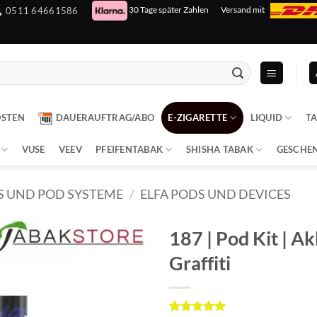
30 Tage später Zahlen
Versand mit
0511 64661586
OSTEN
DAUERAUFTRAG/ABO
E-ZIGARETTE
LIQUID
T
VUSE
VEEV
PFEIFENTABAK
SHISHA TABAK
GESCHE
S UND POD SYSTEME
/
ELFA PODS UND DEVICES
187 | Pod Kit | Ak
Graffiti