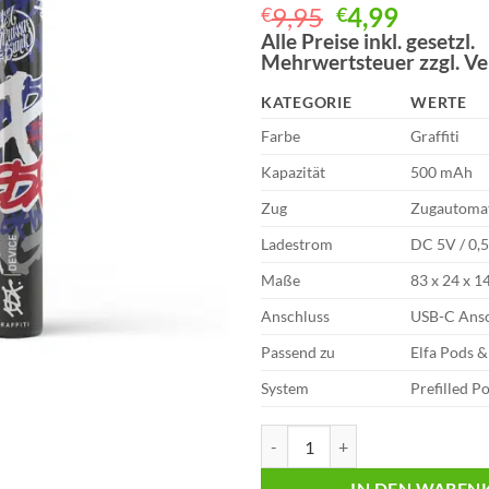
Bewertet
1
Ursprünglich
Aktuell
9,95
4,99
€
€
mit
5
von
Preis
Preis
Alle Preise inkl. gesetzl.
5, basierend
Mehrwertsteuer zzgl. V
auf
war:
ist:
Kundenbewertung
€9,95
€4,99.
KATEGORIE
WERTE
Farbe
Graffiti
Kapazität
500 mAh
Zug
Zugautoma
Ladestrom
DC 5V / 0,
Maße
83 x 24 x 
Anschluss
USB-C Ansc
Passend zu
Elfa Pods 
System
Prefilled P
187 | Pod Kit | Akkuträger | Graff