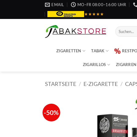
Zum
EMAIL
MO–FR 08:00–16:00 UHR
Inhalt
★★★★★
springen
Suche
nach:
ZIGARETTEN
TABAK
RESTP
ZIGARILLOS
ZIGARREN
STARTSEITE
/
E-ZIGARETTE
/
CAP
-50%