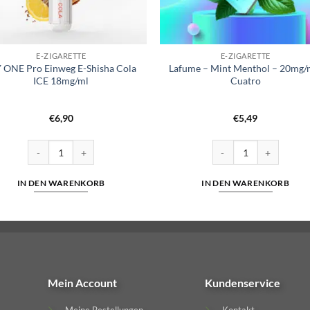
E-ZIGARETTE
E-ZIGARETTE
Y ONE Pro Einweg E-Shisha Cola
Lafume – Mint Menthol – 20mg/m
ICE 18mg/ml
Cuatro
€
6,90
€
5,49
o Menge
IZY ONE Pro Einweg E-Shisha Cola ICE 18mg/ml Menge
Lafume – Mint Menthol 
IN DEN WARENKORB
IN DEN WARENKORB
Mein Account
Kundenservice