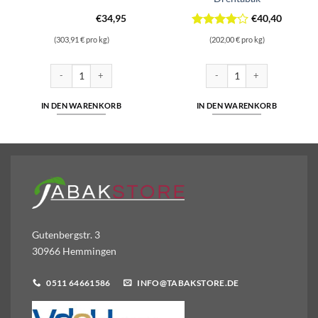
€
34,95
€
40,40
Bewertet
(303,91 € pro kg)
(202,00 € pro kg)
mit
4
von 5
ehtabak Menge
West Red Volumentabak | 110g Mega-Box | 34,95€ Menge
Bounty 40,40 Euro | 200g Zi
IN DEN WARENKORB
IN DEN WARENKORB
Gutenbergstr. 3
30966 Hemmingen
0511 64661586
INFO@TABAKSTORE.DE