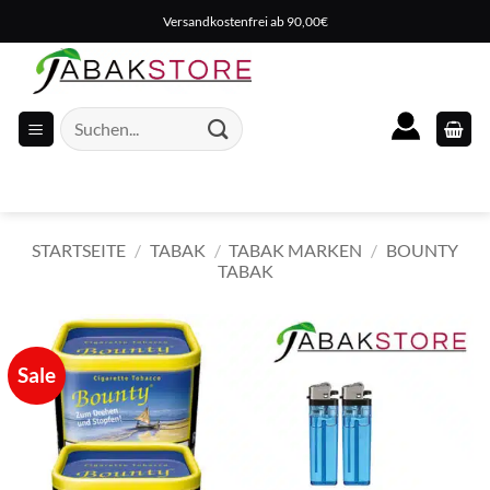
Zum
Versandkostenfrei ab 90,00€
Inhalt
springen
Suche
nach:
STARTSEITE
/
TABAK
/
TABAK MARKEN
/
BOUNTY
TABAK
Sale