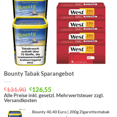
Bounty Tabak Sparangebot
Ursprünglicher
Aktueller
131,90
126,55
€
€
Preis
Preis
Alle Preise inkl. gesetzl. Mehrwertsteuer zzgl.
Versandkosten
war:
ist:
€131,90
€126,55.
Bounty 40,40 Euro | 200g Zigarettentabak