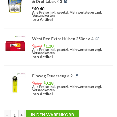
& Drehtabak
× 3
€
40,40
Alle Preise inkl. gesetzl. Mehrwertsteuer zzgl.
Versandkosten
pro Artikel
West Red Extra Hülsen 250er
× 4
Ursprünglicher
Aktueller
€
2,40
€
1,20
Preis
Preis
Alle Preise inkl. gesetzl. Mehrwertsteuer zzgl.
Versandkosten
war:
ist:
pro Artikel
€2,40
€1,20.
Einweg Feuerzeug
× 2
Ursprünglicher
Aktueller
€
0,55
€
0,28
Preis
Preis
Alle Preise inkl. gesetzl. Mehrwertsteuer zzgl.
Versandkosten
war:
ist:
pro Artikel
€0,55
€0,28.
Bounty Tabak Sparangebot Menge
IN DEN WARENKORB