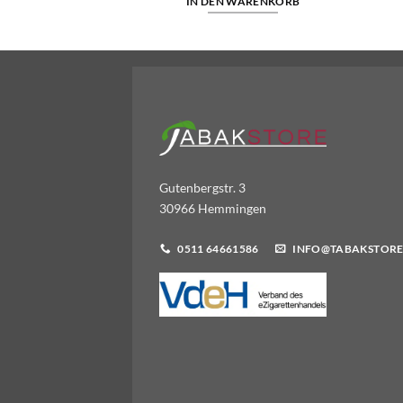
WARENKORB
IN DEN WARENKORB
Gutenbergstr. 3
30966 Hemmingen
0511 64661586
INFO@TABAKSTORE