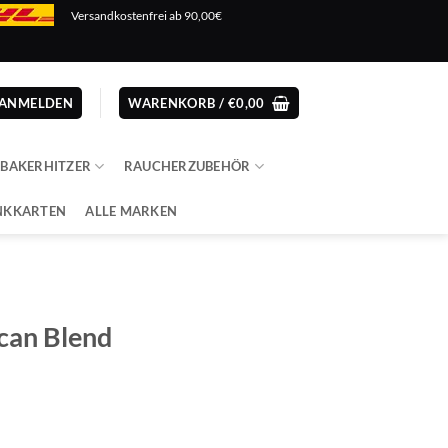
Versandkostenfrei ab 90,00€
ANMELDEN
WARENKORB /
€
0,00
ABAKERHITZER
RAUCHERZUBEHÖR
NKKARTEN
ALLE MARKEN
can Blend
cher
eller