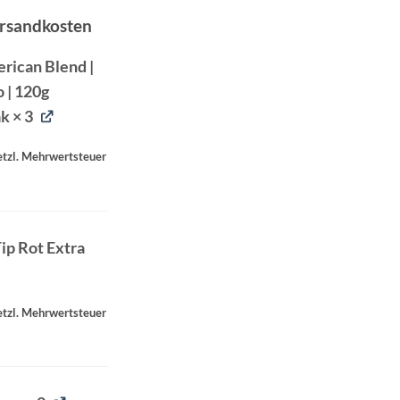
ersandkosten
35.
rican Blend |
o | 120g
ak
× 3
setzl. Mehrwertsteuer
ip Rot Extra
icher
eller
setzl. Mehrwertsteuer
.