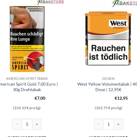
AMERICAN SPIRIT TABAK
DOSEN
merican Spirit Gold 7,00 Euro |
West Yellow Volumentabak | 4
30g Drehtabak
Dose | 12,95€
€
7,00
€
12,95
(233,33 € pro kg)
(323,75 € pro kg)
0g Drehtabak Menge
American Spirit Gold 7,00 Euro | 30g Drehtabak Menge
West Yellow Volumenta