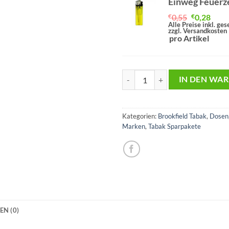
Einweg Feuerz
Ursprüngl
Aktu
€
0,55
€
0,28
Preis
Preis
Alle Preise inkl. ge
zzgl. Versandkosten
war:
ist:
pro Artikel
€0,55
€0,28
Brookfield American Blend Rot 
IN DEN WA
Kategorien:
Brookfield Tabak
,
Dosen
Marken
,
Tabak Sparpakete
N (0)