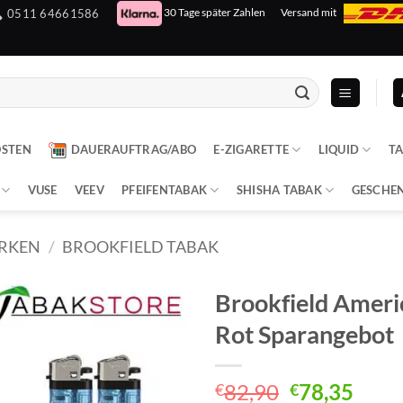
30 Tage später Zahlen
Versand mit
0511 64661586
OSTEN
DAUERAUFTRAG/ABO
E-ZIGARETTE
LIQUID
T
VUSE
VEEV
PFEIFENTABAK
SHISHA TABAK
GESCHE
RKEN
/
BROOKFIELD TABAK
Brookfield Ameri
Rot Sparangebot
Ursprüngli
Aktu
82,90
78,35
€
€