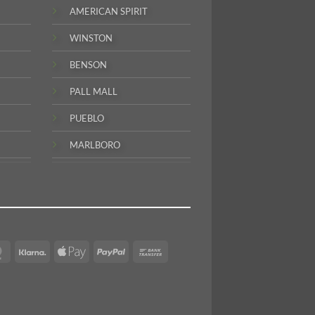
AMERICAN SPIRIT
WINSTON
BENSON
PALL MALL
PUEBLO
MARLBORO
MasterCard
Klarna
Apple
PayPal
Bank
Pay
Transfer