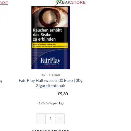
DREHTABAK
0g
Fair Play Halfzware 5,30 Euro | 30g
Zigarettentabak
€
5,30
(176,67 € pro kg)
bak | 40g Dose | 12,95€ Menge
Fair Play Halfzware 5,30 Euro | 30g Zigarettentabak 