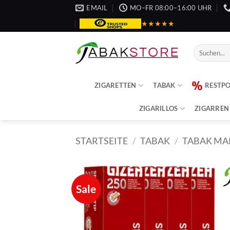
Zum
EMAIL
MO–FR 08:00–16:00 UHR
Inhalt
★★★★★
springen
Suche
nach:
ZIGARETTEN
TABAK
RESTP
ZIGARILLOS
ZIGARREN
STARTSEITE
/
TABAK
/
TABAK MA
Sale