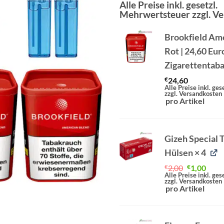
Preis
Preis
Alle Preise inkl. gesetzl.
Mehrwertsteuer zzgl. V
war:
ist:
€82,90
€78,
Brookfield Ame
Rot | 24,60 Eur
Zigarettentab
€
24,60
Alle Preise inkl. ge
zzgl. Versandkosten
pro Artikel
Gizeh Special T
Hülsen
× 4
Ursprüngl
Aktu
€
2,00
€
1,00
Preis
Preis
Alle Preise inkl. ge
zzgl. Versandkosten
war:
ist:
pro Artikel
€2,00
€1,00