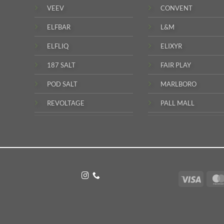
VEEV
CONVENT
ELFBAR
L&M
ELFLIQ
ELIXYR
187 SALT
FAIR PLAY
POD SALT
MARLBORO
REVOLTAGE
PALL MALL
Visa