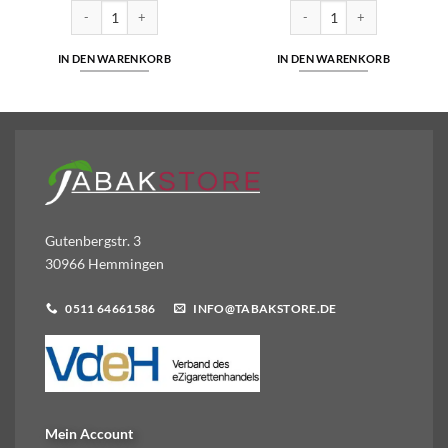
ha Apple ICE 18mg/ml Menge
IZY ONE Pro Einweg E-Shisha Lemon Ice 18mg/ml Menge
IZY ONE Pro Einweg E-Shisha
IN DEN WARENKORB
IN DEN WARENKORB
Gutenbergstr. 3
30966 Hemmingen
0511 64661586
INFO@TABAKSTORE.DE
Mein Account