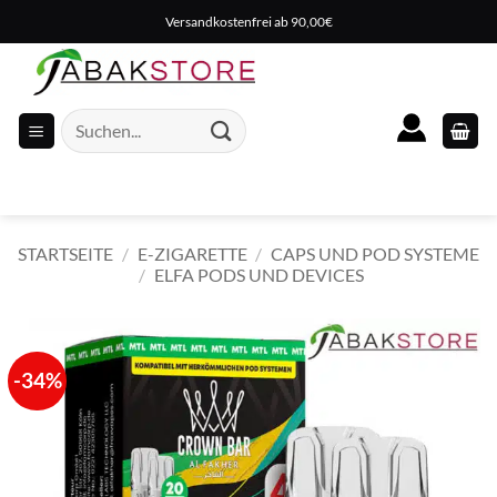
Zum
Versandkostenfrei ab 90,00€
Inhalt
springen
Suche
nach:
STARTSEITE
/
E-ZIGARETTE
/
CAPS UND POD SYSTEME
/
ELFA PODS UND DEVICES
-34%