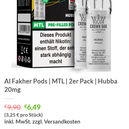
Al Fakher Pods | MTL | 2er Pack | Hubba
20mg
Ursprünglicher
Aktueller
9,90
6,49
€
€
Preis
Preis
(3,25 € pro Stück)
war:
ist:
inkl. MwSt. zzgl. Versandkosten
€9,90
€6,49.