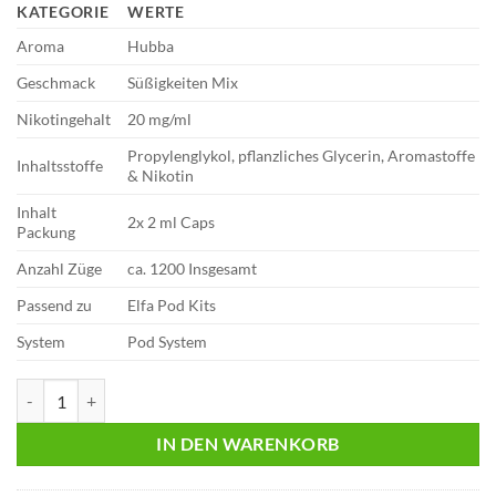
KATEGORIE
WERTE
Aroma
Hubba
Geschmack
Süßigkeiten Mix
Nikotingehalt
20 mg/ml
Propylenglykol, pflanzliches Glycerin, Aromastoffe
Inhaltsstoffe
& Nikotin
Inhalt
2x 2 ml Caps
Packung
Anzahl Züge
ca. 1200 Insgesamt
Passend zu
Elfa Pod Kits
System
Pod System
Al Fakher Pods | MTL | 2er Pack | Hubba 20mg Menge
IN DEN WARENKORB