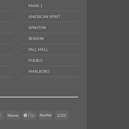
MARK 1
AMERICAN SPIRIT
WINSTON
BENSON
PALL MALL
PUEBLO
MARLBORO
MasterCard
Klarna
Apple
PayPal
Bank
Pay
Transfer