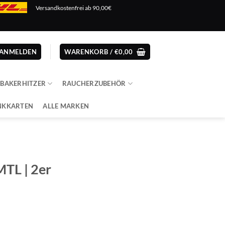
Versandkostenfrei ab 90,00€
ANMELDEN
WARENKORB /
€
0,00
ABAKERHITZER
RAUCHERZUBEHÖR
NKKARTEN
ALLE MARKEN
MTL | 2er
er
er