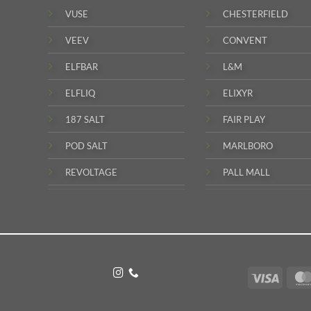
VUSE
CHESTERFIELD
VEEV
CONVENT
ELFBAR
L&M
ELFLIQ
ELIXYR
187 SALT
FAIR PLAY
POD SALT
MARLBORO
REVOLTAGE
PALL MALL
Visa