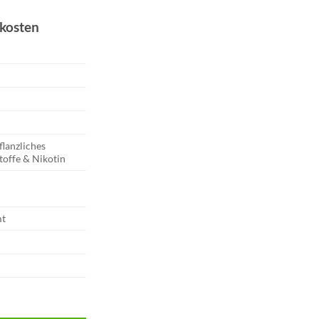
dkosten
flanzliches
toffe & Nikotin
mt
| Mint 20mg Menge