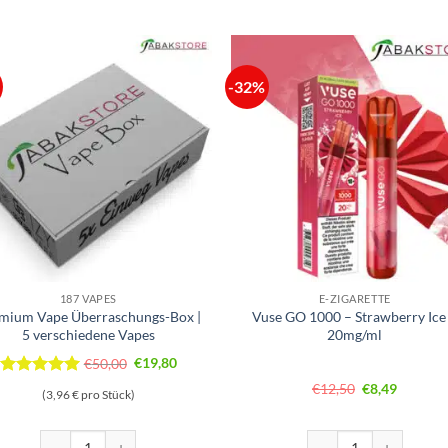
-32%
187 VAPES
E-ZIGARETTE
mium Vape Überraschungs-Box |
Vuse GO 1000 – Strawberry Ice
5 verschiedene Vapes
20mg/ml
Ursprünglicher
Aktueller
€
50,00
€
19,80
Preis
Preis
Bewertet
Ursprünglich
Aktuelle
€
12,50
€
8,49
(3,96 € pro Stück)
Preis
Preis
mit
5
von
war:
ist:
war:
ist:
5
€50,00
€19,80.
€12,50
€8,49.
0mg/ml Menge
Premium Vape Überraschungs-Box | 5 verschiedene Vapes Menge
Vuse GO 1000 – Strawb