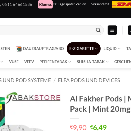
30 Tage später Zahlen
Versand mit
0511 64661586
OSTEN
DAUERAUFTRAG/ABO
E-ZIGARETTE
LIQUID
T
VUSE
VEEV
PFEIFENTABAK
SHISHA TABAK
GESCHE
S UND POD SYSTEME
/
ELFA PODS UND DEVICES
Al Fakher Pods | 
Pack | Mint 20mg
Ursprünglich
Aktuell
9,90
6,49
€
€