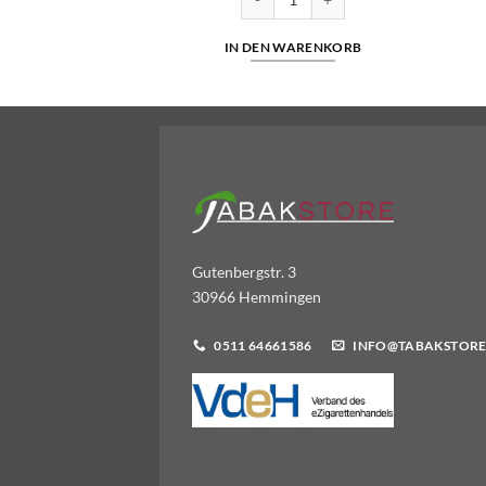
WARENKORB
IN DEN WARENKORB
Gutenbergstr. 3
30966 Hemmingen
0511 64661586
INFO@TABAKSTORE