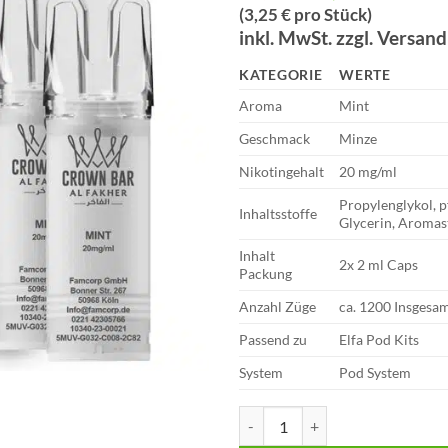
Preis
Preis
(3,25 € pro Stück)
war:
ist:
inkl. MwSt. zzgl. Versan
€9,90
€6,49.
KATEGORIE
WERTE
Aroma
Mint
Geschmack
Minze
Nikotingehalt
20 mg/ml
Propylenglykol, p
Inhaltsstoffe
Glycerin, Aromas
Inhalt
2x 2 ml Caps
Packung
Anzahl Züge
ca. 1200 Insgesa
Passend zu
Elfa Pod Kits
System
Pod System
Al Fakher Pods | MTL | 2er Pack 