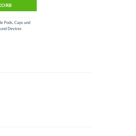
KORB
le Pods
,
Caps und
 und Devices