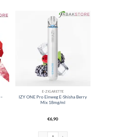
E-ZIGARETTE
 –
IZY ONE Pro Einweg E-Shisha Berry
Mix 18mg/ml
er
r
€
6,90
erry Ice – 20mg/ml Menge
IZY ONE Pro Einweg E-Shisha Berry Mix 18mg/ml Men