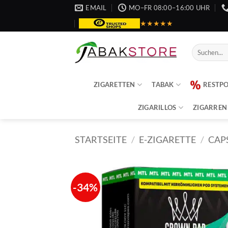
Zum
EMAIL
MO–FR 08:00–16:00 UHR
Inhalt
★★★★★
springen
Suche
nach:
ZIGARETTEN
TABAK
RESTP
ZIGARILLOS
ZIGARREN
STARTSEITE
/
E-ZIGARETTE
/
CAP
-34%